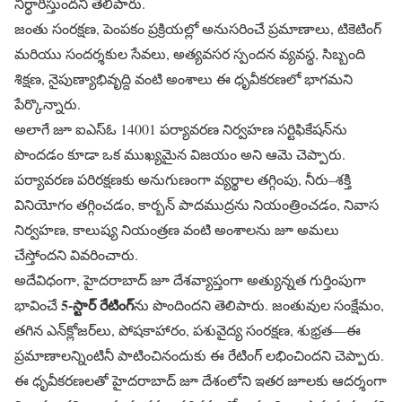
నిర్ధారిస్తుందని తెలిపారు.
జంతు సంరక్షణ, పెంపకం ప్రక్రియల్లో అనుసరించే ప్రమాణాలు, టికెటింగ్
మరియు సందర్శకుల సేవలు, అత్యవసర స్పందన వ్యవస్థ, సిబ్బంది
శిక్షణ, నైపుణ్యాభివృద్ది వంటి అంశాలు ఈ ధృవీకరణలో భాగమని
పేర్కొన్నారు.
అలాగే జూ ఐఎస్ఓ 14001 పర్యావరణ నిర్వహణ సర్టిఫికేషన్‌ను
పొందడం కూడా ఒక ముఖ్యమైన విజయం అని ఆమె చెప్పారు.
పర్యావరణ పరిరక్షణకు అనుగుణంగా వ్యర్థాల తగ్గింపు, నీరు–శక్తి
వినియోగం తగ్గించడం, కార్బన్ పాదముద్రను నియంత్రించడం, నివాస
నిర్వహణ, కాలుష్య నియంత్రణ వంటి అంశాలను జూ అమలు
చేస్తోందని వివరించారు.
అదేవిధంగా, హైదరాబాద్ జూ దేశవ్యాప్తంగా అత్యున్నత గుర్తింపుగా
5-స్టార్ రేటింగ్
భావించే
‌ను పొందిందని తెలిపారు. జంతువుల సంక్షేమం,
తగిన ఎన్‌క్లోజర్‌లు, పోషకాహారం, పశువైద్య సంరక్షణ, శుభ్రత—ఈ
ప్రమాణాలన్నింటినీ పాటించినందుకు ఈ రేటింగ్ లభించిందని చెప్పారు.
ఈ ధృవీకరణలతో హైదరాబాద్ జూ దేశంలోని ఇతర జూలకు ఆదర్శంగా