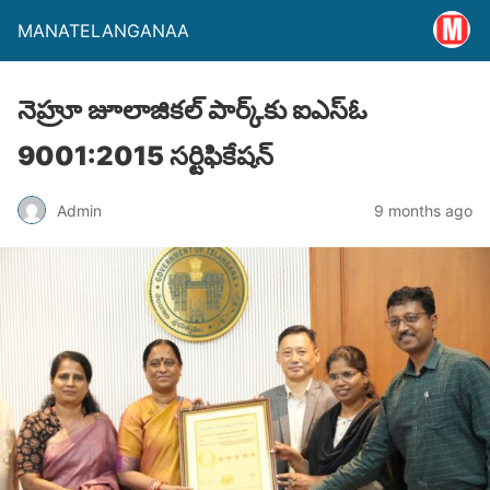
MANATELANGANAA
నెహ్రూ జూలాజికల్ పార్క్‌కు ఐఎస్ఓ
9001:2015 సర్టిఫికేషన్
Admin
9 months ago