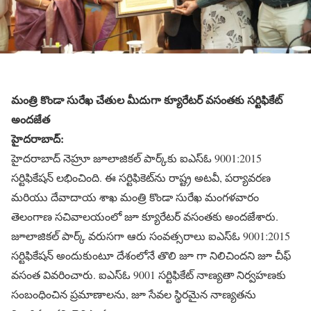
మంత్రి కొండా సురేఖ చేతుల మీదుగా క్యూరేటర్ వసంతకు సర్టిఫికేట్
అందజేత
హైదరాబాద్:
హైదరాబాద్ నెహ్రూ జూలాజికల్ పార్క్‌కు ఐఎస్ఓ 9001:2015
సర్టిఫికేషన్ లభించింది. ఈ సర్టిఫికెట్‌ను రాష్ట్ర అటవీ, పర్యావరణ
మరియు దేవాదాయ శాఖ మంత్రి కొండా సురేఖ మంగళవారం
తెలంగాణ సచివాలయంలో జూ క్యూరేటర్ వసంతకు అందజేశారు.
జూలాజికల్ పార్క్ వరుసగా ఆరు సంవత్సరాలు ఐఎస్ఓ 9001:2015
సర్టిఫికేషన్ అందుకుంటూ దేశంలోనే తొలి జూ గా నిలిచిందని జూ చీఫ్
వసంత వివరించారు. ఐఎస్ఓ 9001 సర్టిఫికేట్ నాణ్యతా నిర్వహణకు
సంబంధించిన ప్రమాణాలను, జూ సేవల స్థిరమైన నాణ్యతను