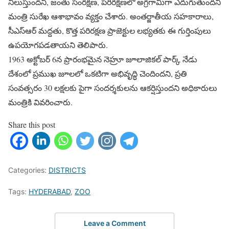
నిలుస్తుందని, జంతు సంరక్షణ, పరిరక్షణలో అగ్రగామిగా ఎదుగుతుందని
మంత్రి సురేఖ ఆశాభావం వ్యక్తం చేశారు. అంతర్జాతీయ సహకారాలు,
సీఎస్ఆర్ మద్దతు, కొత్త పరిరక్షణ ప్రాజెక్టుల లభ్యతకు ఈ గుర్తింపులు
ఉపయోగపడతాయని తెలిపారు.
1963 అక్టోబర్ 6న ప్రారంభమైన నెహ్రూ జూలాజికల్ పార్క్ నేడు
దేశంలో ప్రముఖ జూలలో ఒకటిగా అభివృద్ధి చెందిందని, ప్రతి
సంవత్సరం 30 లక్షలకు పైగా సందర్శకులను ఆకర్షిస్తుందని అధికారులు
మంత్రికి వివరించారు.
Share this post
Categories:
DISTRICTS
Tags:
HYDERABAD
,
ZOO
Leave a Comment