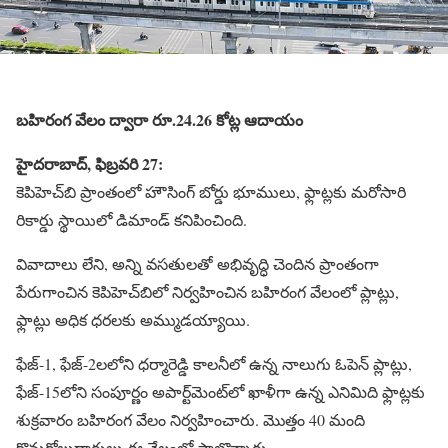
బహిరంగ వేలం ద్వారా రూ.24.26 కోట్ల ఆదాయం
హైదరాబాద్, ఫిబ్రవరి 27:
కెపిహెచ్‌బి ప్రాంతంలో హౌసింగ్ బోర్డు భూములు, ఫ్లాట్లకు మరోసారి
రికార్డు స్థాయిలో డిమాండ్ కనిపించింది.
వివాదాలు లేని, అన్ని వసతులతో అభివృద్ధి చెందిన ప్రాంతంగా
పేరుగాంచిన కెపిహెచ్‌బిలో నిర్వహించిన బహిరంగ వేలంలో ప్లాట్లు,
ఫ్లాట్లు అధిక ధరలకు అమ్ముడయ్యాయి.
ఫేజ్-1, ఫేజ్-2లలోని ధర్మారెడ్డి కాలనీలో ఉన్న నాలుగు ఓపెన్ ప్లాట్లు,
ఫేజ్-15లోని సంపూర్ణం అపార్ట్‌మెంట్‌లో ఖాళీగా ఉన్న ఎనిమిది ఫ్లాట్లకు
శుక్రవారం బహిరంగ వేలం నిర్వహించారు. మొత్తం 40 మంది
కొనుగోలుదారులు ఈ వేలంలో పాల్గొన్నారు.