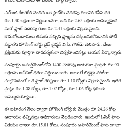
ఎల్‌ఐజి కేటగిరీకి చెందిన ఒక ప్లాట్‌కు చదరపు గజానికి కనీస ధర
రూ.1.30 లక్షలుగా నిర్ణయించగా, అది రూ.2.65 లక్షలకు అమ్ముడైంది.
మరో ప్లాట్ చదరపు గజం రూ.2.41 లక్షలకు విక్రయమైంది.
కొనుగోలుదారులు తమకు నచ్చిన ప్లాట్లను దక్కించుకోవడానికి పోటీ
పడ్డారని హౌసింగ్ బోర్డు వైస్ చైర్మన్ వి.పి. గౌతమ్ తెలిపారు. వేలం
ప్రక్రియను పూర్తిగా పారదర్శకంగా నిర్వహించినట్లు ఆయన పేర్కొన్నారు.
సంపూర్ణం అపార్ట్‌మెంట్‌లోని 1400 చదరపు అడుగుల ఫ్లాట్లకు రూ.90
లక్షలను అప్‌సెట్ ధరగా నిర్ణయించారు. అయితే బిడ్డర్లు పోటీగా
పాల్గొనడంతో ఒక ఫ్లాట్ గరిష్టంగా రూ.1.10 కోట్లకు విక్రయమైంది. ఇతర
ఫ్లాట్లు రూ.1.08 కోట్లు, రూ.1.07 కోట్లు, రూ.1.06 కోట్ల ధరలకు
అమ్ముడయ్యాయి.
ఈ బహిరంగ వేలం ద్వారా హౌసింగ్ బోర్డుకు మొత్తం రూ.24.26 కోట్ల
ఆదాయం వచ్చినట్లు అధికారులు వెల్లడించారు. ఇందులో ఓపెన్ ప్లాట్ల
విక్రయం ద్వారా రూ.15.81 కోట్లు, సంపూర్ణం అపార్ట్‌మెంట్ ఫ్లాట్ల ద్వారా