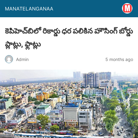
MANATELANGANAA
కెపిహెచ్‌బిలో రికార్డు ధర పలికిన హౌసింగ్ బోర్డు
ప్లాట్లు, ఫ్లాట్లు
Admin
5 months ago