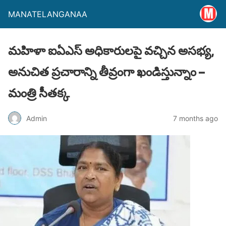
MANATELANGANAA
మహిళా ఐఏఎస్ అధికారులపై వచ్చిన అసభ్య,
అనుచిత ప్రచారాన్ని తీవ్రంగా ఖండిస్తున్నాం –
మంత్రి సీతక్క
Admin
7 months ago