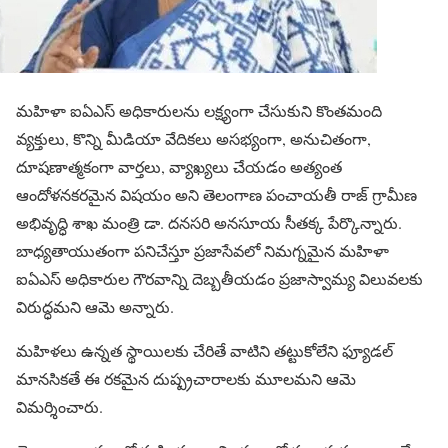
మహిళా ఐఏఎస్ అధికారులను లక్ష్యంగా చేసుకుని కొంతమంది
వ్యక్తులు, కొన్ని మీడియా వేదికలు అసభ్యంగా, అనుచితంగా,
దూషణాత్మకంగా వార్తలు, వ్యాఖ్యలు చేయడం అత్యంత
ఆందోళనకరమైన విషయం అని తెలంగాణ పంచాయతీ రాజ్ గ్రామీణ
అభివృద్ధి శాఖ మంత్రి డా. దనసరి అనసూయ సీతక్క పేర్కొన్నారు.
బాధ్యతాయుతంగా పనిచేస్తూ ప్రజాసేవలో నిమగ్నమైన మహిళా
ఐఏఎస్ అధికారుల గౌరవాన్ని దెబ్బతీయడం ప్రజాస్వామ్య విలువలకు
విరుద్ధమని ఆమె అన్నారు.
మహిళలు ఉన్నత స్థాయిలకు చేరితే వాటిని తట్టుకోలేని ఫ్యూడల్
మానసికతే ఈ రకమైన దుష్ప్రచారాలకు మూలమని ఆమె
విమర్శించారు.