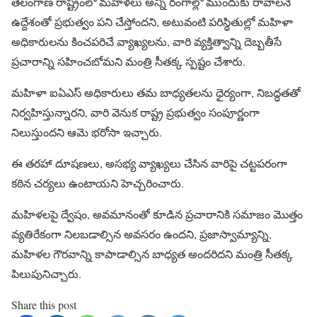
తెలంగాణ రాష్ట్రంలో మహిళలు అన్ని రంగాల్లో ముందుకు రావాలనే
ఉద్దేశంతో ప్రభుత్వం పని చేస్తోందని, అటువంటి పరిస్థితుల్లో మహిళా
అధికారులను కించపరిచే వ్యాఖ్యలను, వారి వ్యక్తిత్వాన్ని దెబ్బతీసే
ప్రచారాన్ని సహించబోమని మంత్రి సీతక్క స్పష్టం చేశారు.
మహిళా ఐఏఎస్ అధికారులు తమ బాధ్యతలను ధైర్యంగా, నిబద్ధతతో
నిర్వహిస్తున్నారని, వారి వెనుక రాష్ట్ర ప్రభుత్వం సంపూర్ణంగా
నిలుస్తుందని ఆమె భరోసా ఇచ్చారు.
ఈ తరహా దూషణలు, అసభ్య వ్యాఖ్యలు చేసిన వారిపై చట్టపరంగా
కఠిన చర్యలు ఉంటాయని హెచ్చరించారు.
మహిళలపై ద్వేషం, అవమానంతో కూడిన ప్రచారానికి సమాజం మొత్తం
వ్యతిరేకంగా నిలబడాల్సిన అవసరం ఉందని, ప్రజాస్వామ్యాన్ని,
మహిళల గౌరవాన్ని కాపాడాల్సిన బాధ్యత అందరిదని మంత్రి సీతక్క
పిలుపునిచ్చారు.
Share this post