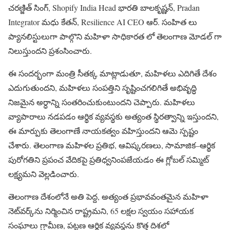
చరణ్జిత్ సింగ్, Shopify India Head భారతి బాలకృష్ణన్, Pradan
Integrator మధు కేతన్, Resilience AI CEO ఆర్. సంహిత లు
ప్యానలిస్టులుగా పాల్గొని మహిళా సాధికారత లో తెలంగాణ మోడల్ గా
నిలుస్తుందని ప్రశంసించారు.
ఈ సందర్భంగా మంత్రి సీతక్క మాట్లాడుతూ, మహిళలు ఎదిగితే దేశం
ఎదుగుతుందని, మహిళలు సంపత్తిని సృష్టించగలిగితే అభివృద్ధి
నిజమైన అర్ధాన్ని సంతరించుకుంటుందని చెప్పారు. మహిళలు
వ్యాపారాలు నడపడం ఆర్థిక వ్యవస్థకు అత్యంత స్థిరత్వాన్ని ఇస్తుందని,
ఈ మార్పుకు తెలంగాణే నాయకత్వం వహిస్తుందని ఆమె స్పష్టం
చేశారు. తెలంగాణ మహిళల ప్రతిభ, ఆవిష్కరణలు, సామాజిక–ఆర్థిక
పురోగతిని ప్రపంచ వేదికపై ప్రతిధ్వనింపజేయడం ఈ గ్లోబల్ సమ్మిట్
లక్ష్యమని వెల్లడించారు.
తెలంగాణ దేశంలోనే అతి పెద్ద, అత్యంత ప్రభావవంతమైన మహిళా
నెట్‌వర్క్‌ను నిర్మించిన రాష్ట్రమని, 65 లక్షల స్వయం సహాయక
సంఘాలు గ్రామీణ, పట్టణ ఆర్థిక వ్యవస్థను కొత్త దిశలో