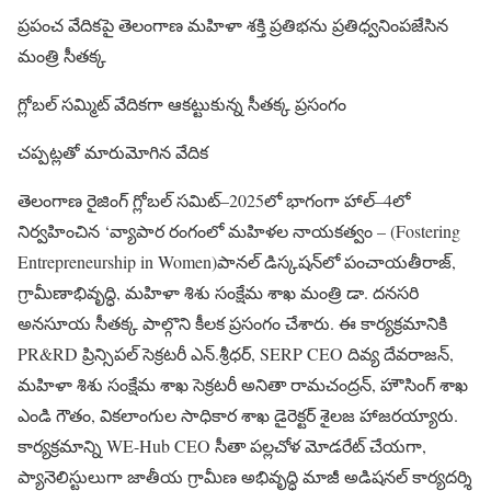
ప్రపంచ వేదికపై తెలంగాణ మహిళా శక్తి ప్రతిభను ప్రతిధ్వనింపజేసిన
మంత్రి సీతక్క
గ్లోబల్ సమ్మిట్ వేదికగా ఆకట్టుకున్న సీతక్క ప్రసంగం
చప్పట్లతో మారుమోగిన వేదిక
తెలంగాణ రైజింగ్ గ్లోబల్ సమిట్–2025లో భాగంగా హాల్–4లో
నిర్వహించిన ‘వ్యాపార రంగంలో మహిళల నాయకత్వం – (Fostering
Entrepreneurship in Women)పానల్ డిస్కషన్‌లో పంచాయతీరాజ్,
గ్రామీణాభివృద్ధి, మహిళా శిశు సంక్షేమ శాఖ మంత్రి డా. దనసరి
అనసూయ సీతక్క పాల్గొని కీలక ప్రసంగం చేశారు. ఈ కార్యక్రమానికి
PR&RD ప్రిన్సిపల్ సెక్రటరీ ఎన్‌.శ్రీధర్, SERP CEO దివ్య దేవరాజన్,
మహిళా శిశు సంక్షేమ శాఖ సెక్రటరీ అనితా రామచంద్రన్, హౌసింగ్ శాఖ
ఎండి గౌతం, వికలాంగుల సాధికార శాఖ డైరెక్టర్ శైలజ హాజరయ్యారు.
కార్యక్రమాన్ని WE-Hub CEO సీతా పల్లచోళ మోడరేట్ చేయగా,
ప్యానెలిస్టులుగా జాతీయ గ్రామీణ అభివృద్ధి మాజీ అడిషనల్ కార్యదర్శి