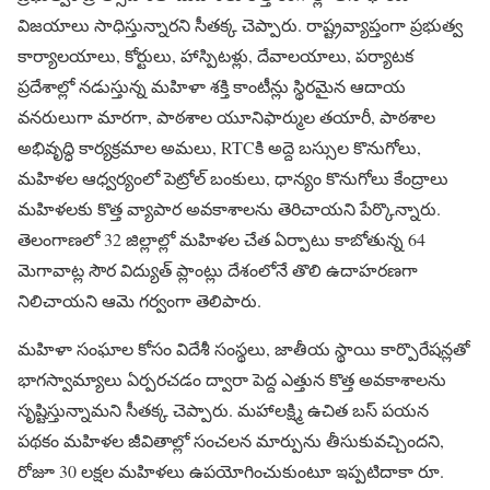
విజయాలు సాధిస్తున్నారని సీతక్క చెప్పారు. రాష్ట్రవ్యాప్తంగా ప్రభుత్వ
కార్యాలయాలు, కోర్టులు, హాస్పిటళ్లు, దేవాలయాలు, పర్యాటక
ప్రదేశాల్లో నడుస్తున్న మహిళా శక్తి కాంటీన్లు స్థిరమైన ఆదాయ
వనరులుగా మారగా, పాఠశాల యూనిఫార్ముల తయారీ, పాఠశాల
అభివృద్ధి కార్యక్రమాల అమలు, RTCకి అద్దె బస్సుల కొనుగోలు,
మహిళల ఆధ్వర్యంలో పెట్రోల్ బంకులు, ధాన్యం కొనుగోలు కేంద్రాలు
మహిళలకు కొత్త వ్యాపార అవకాశాలను తెరిచాయని పేర్కొన్నారు.
తెలంగాణలో 32 జిల్లాల్లో మహిళల చేత ఏర్పాటు కాబోతున్న 64
మెగావాట్ల సౌర విద్యుత్ ప్లాంట్లు దేశంలోనే తొలి ఉదాహరణగా
నిలిచాయని ఆమె గర్వంగా తెలిపారు.
మహిళా సంఘాల కోసం విదేశీ సంస్థలు, జాతీయ స్థాయి కార్పొరేషన్లతో
భాగస్వామ్యాలు ఏర్పరచడం ద్వారా పెద్ద ఎత్తున కొత్త అవకాశాలను
సృష్టిస్తున్నామని సీతక్క చెప్పారు. మహాలక్ష్మి ఉచిత బస్ పయన
పథకం మహిళల జీవితాల్లో సంచలన మార్పును తీసుకువచ్చిందని,
రోజూ 30 లక్షల మహిళలు ఉపయోగించుకుంటూ ఇప్పటిదాకా రూ.