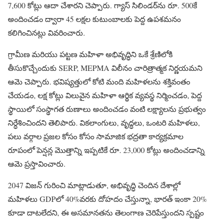
7,600 కోట్లు ఆదా చేశారని చెప్పారు. గ్యాస్ సిలిండర్‌ను రూ. 500కే
అందించడం ద్వారా 45 లక్షల కుటుంబాలకు పెద్ద ఉపశమనం
కలిగించినట్లు వివరించారు.
గ్రామీణ మరియు పట్టణ మహిళా అభివృద్ధిని ఒకే శ్రేణిలోకి
తీసుకొచ్చేందుకు SERP, MEPMA విలీనం చారిత్రాత్మక నిర్ణయమని
ఆమె చెప్పారు. భవిష్యత్తులో కోటి మంది మహిళలను శక్తివంతం
చేయడం, లక్ష కోట్లు విలువైన మహిళా ఆర్థిక వ్యవస్థ నిర్మించడం, పెద్ద
స్థాయిలో సంస్థాగత రుణాలు అందించడం వంటి లక్ష్యాలను ప్రభుత్వం
నిర్ధేశించిందని తెలిపారు. వికలాంగులు, వృద్ధలు, ఒంటరి మహిళలు,
పలు వర్గాల ప్రజల కోసం కోసం సామాజిక భద్రతా కార్యక్రమాల
రూపంలో పెన్షన్ల మొత్తాన్ని ఇప్పటికే రూ. 23,000 కోట్లు అందించడాన్ని
ఆమె ప్రస్తావించారు.
2047 విజన్ గురించి మాట్లాడుతూ, అభివృద్ధి చెందిన దేశాల్లో
మహిళలు GDPలో 40%వరకు దోహదం చేస్తున్నా, భారత్ ఇంకా 20%
కూడా దాటలేదని, ఈ అసమానతను తెలంగాణ చెరిపేస్తుందని స్పష్టం