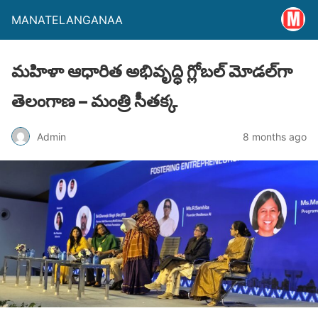
MANATELANGANAA
మహిళా ఆధారిత అభివృద్ధి గ్లోబల్ మోడల్‌గా
తెలంగాణ – మంత్రి సీతక్క
Admin
8 months ago