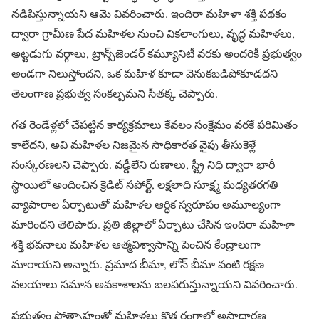
నడిపిస్తున్నాయని ఆమె వివరించారు. ఇందిరా మహిళా శక్తి పథకం
ద్వారా గ్రామీణ పేద మహిళల నుంచి వికలాంగులు, వృద్ధ మహిళలు,
అట్టడుగు వర్గాలు, ట్రాన్స్‌జెండర్ కమ్యూనిటీ వరకు అందరికీ ప్రభుత్వం
అండగా నిలుస్తోందని, ఒక మహిళ కూడా వెనుకబడిపోకూడదని
తెలంగాణ ప్రభుత్వ సంకల్పమని సీతక్క చెప్పారు.
గత రెండేళ్లలో చేపట్టిన కార్యక్రమాలు కేవలం సంక్షేమం వరకే పరిమితం
కాలేదని, అవి మహిళల నిజమైన సాధికారత వైపు తీసుకెళ్లే
సంస్కరణలని చెప్పారు. వడ్డీలేని రుణాలు, స్ట్రీ నిధి ద్వారా భారీ
స్థాయిలో అందించిన క్రెడిట్ సపోర్ట్, లక్షలాది సూక్ష్మ మధ్యతరగతి
వ్యాపారాల ఏర్పాటుతో మహిళల ఆర్ధిక స్వరూపం అమూల్యంగా
మారిందని తెలిపారు. ప్రతి జిల్లాలో ఏర్పాటు చేసిన ఇందిరా మహిళా
శక్తి భవనాలు మహిళల ఆత్మవిశ్వాసాన్ని పెంచిన కేంద్రాలుగా
మారాయని అన్నారు. ప్రమాద బీమా, లోన్ బీమా వంటి రక్షణ
వలయాలు సమాన అవకాశాలను బలపరుస్తున్నాయని వివరించారు.
ప్రభుత్వం ప్రోత్సాహంతో మహిళలు కొత్త రంగాల్లో అసాధారణ