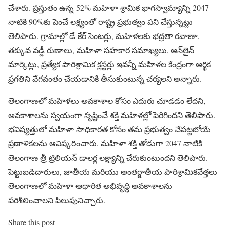
చేశారు. ప్రస్తుతం ఉన్న 52% మహిళా శ్రామిక భాగస్వామ్యాన్ని 2047
నాటికి 90%కు పెంచే లక్ష్యంతో రాష్ట్ర ప్రభుత్వం పని చేస్తున్నట్లు
తెలిపారు. గ్రామాల్లో డే కేర్ సెంటర్లు, మహిళలకు భద్రతా రవాణా,
తక్కువ వడ్డీ రుణాలు, మహిళా సహకార సమాఖ్యలు, ఆన్‌లైన్
మార్కెట్లు, ప్రత్యేక పారిశ్రామిక క్లస్టర్లు ఇవన్నీ మహిళల కేంద్రంగా ఆర్థిక
ప్రగతిని వేగవంతం చేయడానికి తీసుకుంటున్న చర్యలని అన్నారు.
తెలంగాణలో మహిళలు అవకాశాల కోసం ఎదురు చూడడం లేదని,
అవకాశాలను స్వయంగా సృష్టించే శక్తి మహిళల్లో పెరిగిందని తెలిపారు.
భవిష్యత్తులో మహిళా సాధికారత కోసం తమ ప్రభుత్వం చేపట్టబోయే
ప్రణాళికలను ఆవిష్కరించారు. మహిళా శక్తి తోడుగా 2047 నాటికి
తెలంగాణ త్రీ ట్రిలియన్ డాలర్ల లక్ష్యాన్ని చేరుకుంటుందని తెలిపారు.
పెట్టుబడిదారులు, జాతీయ మరియు అంతర్జాతీయ పారిశ్రామికవేత్తలు
తెలంగాణలో మహిళా ఆధారిత అభివృద్ధి అవకాశాలను
పరిశీలించాలని పిలుపునిచ్చారు.
Share this post