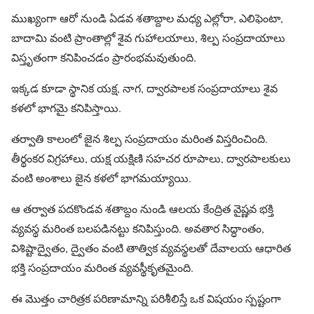
ముఖ్యంగా ఆరో నుండి ఏడవ శతాబ్దాల మధ్య ఎల్లోరా, ఎలిఫెంటా,
బాదామి వంటి ప్రాంతాల్లో శైవ గుహాలయాలు, శిల్ప సంప్రదాయాలు
విస్తృతంగా కనిపించడం ప్రారంభమవుతుంది.
ఇక్కడ కూడా స్థానిక యక్ష, నాగ, ద్వారపాలక సంప్రదాయాలు శైవ
కళలో భాగమై కనిపిస్తాయి.
తర్వాతి కాలంలో జైన శిల్ప సంప్రదాయం మరింత విస్తరించింది.
తీర్థంకర విగ్రహాలు, యక్ష యక్షిణి సహచర రూపాలు, ద్వారపాలకులు
వంటి అంశాలు జైన కళలో భాగమయ్యాయి.
ఆ తర్వాత పదకొండవ శతాబ్దం నుండి ఆలయ కేంద్రిత వైష్ణవ భక్తి
వ్యవస్థ మరింత బలపడినట్టు కనిపిస్తుంది. అవతార సిద్ధాంతం,
విశిష్టాద్వైతం, ద్వైతం వంటి తాత్విక వ్యవస్థలతో దేవాలయ ఆధారిత
భక్తి సంప్రదాయం మరింత వ్యవస్థీకృతమైంది.
ఈ మొత్తం చారిత్రక పరిణామాన్ని పరిశీలిస్తే ఒక విషయం స్పష్టంగా