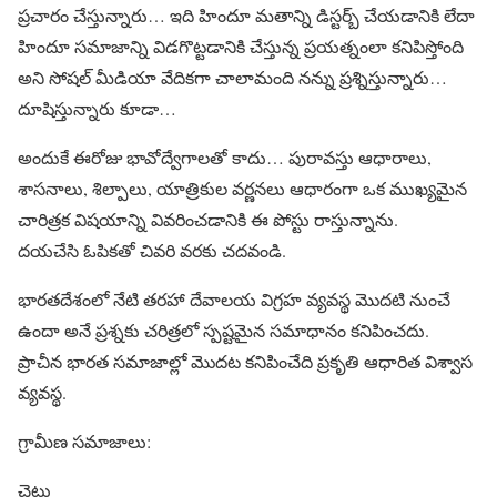
ప్రచారం చేస్తున్నారు… ఇది హిందూ మతాన్ని డిస్టర్బ్ చేయడానికి లేదా
హిందూ సమాజాన్ని విడగొట్టడానికి చేస్తున్న ప్రయత్నంలా కనిపిస్తోంది
అని సోషల్ మీడియా వేదికగా చాలామంది నన్ను ప్రశ్నిస్తున్నారు…
దూషిస్తున్నారు కూడా…
అందుకే ఈరోజు భావోద్వేగాలతో కాదు… పురావస్తు ఆధారాలు,
శాసనాలు, శిల్పాలు, యాత్రికుల వర్ణనలు ఆధారంగా ఒక ముఖ్యమైన
చారిత్రక విషయాన్ని వివరించడానికి ఈ పోస్టు రాస్తున్నాను.
దయచేసి ఓపికతో చివరి వరకు చదవండి.
భారతదేశంలో నేటి తరహా దేవాలయ విగ్రహ వ్యవస్థ మొదటి నుంచే
ఉందా అనే ప్రశ్నకు చరిత్రలో స్పష్టమైన సమాధానం కనిపించదు.
ప్రాచీన భారత సమాజాల్లో మొదట కనిపించేది ప్రకృతి ఆధారిత విశ్వాస
వ్యవస్థ.
గ్రామీణ సమాజాలు:
చెట్లు