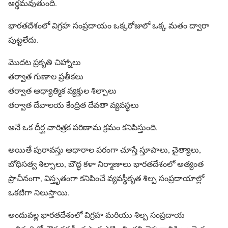
అర్థమవుతుంది.
భారతదేశంలో విగ్రహ సంప్రదాయం ఒక్కరోజులో ఒక్క మతం ద్వారా
పుట్టలేదు.
మొదట ప్రకృతి చిహ్నాలు
తర్వాత గుణాల ప్రతీకలు
తర్వాత ఆధ్యాత్మిక వ్యక్తుల శిల్పాలు
తర్వాత దేవాలయ కేంద్రిత దేవతా వ్యవస్థలు
అనే ఒక దీర్ఘ చారిత్రక పరిణామ క్రమం కనిపిస్తుంది.
అయితే పురావస్తు ఆధారాల పరంగా చూస్తే స్తూపాలు, చైత్యాలు,
బోధిసత్వ శిల్పాలు, బౌద్ధ కళా నిర్మాణాలు భారతదేశంలో అత్యంత
ప్రాచీనంగా, విస్తృతంగా కనిపించే వ్యవస్థీకృత శిల్ప సంప్రదాయాల్లో
ఒకటిగా నిలుస్తాయి.
అందువల్ల భారతదేశంలో విగ్రహ మరియు శిల్ప సంప్రదాయ