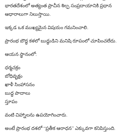
భారతదేశంలో అత్యంత ప్రాచీన శిల్ప సంప్రదాయానికి ప్రధాన
ఆధారాలుగా నిలుస్తాయి.
ఇక్కడ ఒక ముఖ్యమైన విషయం గమనించాలి.
ప్రారంభ బౌద్ధ కళలో బుద్ధుడిని మనిషి రూపంలో చూపించలేదు.
ఆయన స్థానంలో:
ధర్మచక్రం
బోధివృక్షం
ఖాళీ సింహాసనం
బుద్ధ పాదాలు
స్తూపం
వంటి చిహ్నాలను ఉపయోగించారు.
అంటే ప్రారంభ దశలో “ప్రతీక ఆరాధన” ఎక్కువగా కనిపిస్తుంది.