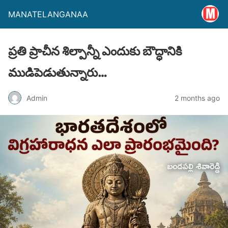
MANATELANGANAA
ప్రతి ప్రాచీన శిల్పాన్నీ ఎందుకు బౌద్ధానికి
ముడిపెడుతున్నారు…
Admin
2 months ago