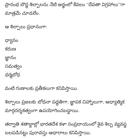
ప్రారంభ బౌద్ధ శిల్పాలను నేటి అర్థంలో కేవలం “దేవతా విగ్రహాలు”గా
మాత్రమే చూడలేం.
ఆ శిల్పాలు ప్రధానంగా:
ధ్యానం
కరుణ
జ్ఞానం
సమత్వం
ధర్మబోధ
వంటి గుణాలకు ప్రతీకలుగా కనిపిస్తాయి.
శిల్పాలు ప్రజలకు బోధనా పద్ధతిగా, జ్ఞాపక చిహ్నాలుగా, ఆధ్యాత్మిక
మార్గదర్శకత్వంగా ఉపయోగించబడ్డాయి.
తర్వాతి శతాబ్దాల్లో భారతదేశ కళా సంప్రదాయంలో శైవ శిల్ప వ్యవస్థ
బలపడినట్టు పురావస్తు ఆధారాలు కనిపిస్తాయి.