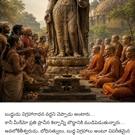
బుద్ధుడు విగ్రహారాధన వద్దని చెప్పాడు అంటారు…
కానీ మీరేమో ప్రతి ప్రాచీన శిల్పాన్నీ బౌద్ధానికి ముడిపెడుతున్నారు…
అవలోకేతీశ్వరుడు, బోధిసత్వులు, బుద్ధ విగ్రహాలు అంటూ విపరీతమైన