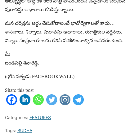
అభివృద్ధిలో బౌద్ధ కళ కీలక పాత్ర పోషించిందని చెప్పడానికి బలమైన
పురావస్తు ఆధారాలు కనిపిస్తున్నాయి.
మన చరిత్రను అర్థం చేసుకోవాలంటే భావోద్వేగాలతో కాదు…
శాసనాలు, శిల్పాలు, పురావస్తు ఆధారాలు, యాత్రికుల వర్ణనలు,
నిర్మాణ సంప్రదాయాలను కలిసి పరిశీలించాల్సిన అవసరం ఉంది.
మీ
బండపల్లి శివారెడ్డి.
(భోది సత్వడు FACEBOOKWALL)
Share this post
Categories:
FEATURES
Tags:
BUDHA