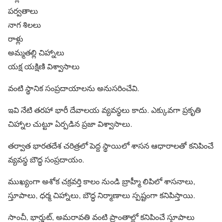
పర్వతాలు
నాగ శిలలు
రాళ్లు
అమ్మతల్లి చిహ్నాలు
యక్ష యక్షిణి విశ్వాసాలు
వంటి స్థానిక సంప్రదాయాలను అనుసరించేవి.
ఇవి నేటి తరహా భారీ దేవాలయ వ్యవస్థలు కాదు. ఎక్కువగా ప్రకృతి
చిహ్నాల చుట్టూ ఏర్పడిన ప్రజా విశ్వాసాలు.
తర్వాత భారతదేశ చరిత్రలో పెద్ద స్థాయిలో శాసన ఆధారాలతో కనిపించే
వ్యవస్థ బౌద్ధ సంప్రదాయం.
ముఖ్యంగా అశోక చక్రవర్తి కాలం నుండి బ్రాహ్మీ లిపిలో శాసనాలు,
స్తూపాలు, ధర్మ చిహ్నాలు, బౌద్ధ నిర్మాణాలు స్పష్టంగా కనిపిస్తాయి.
సాంచీ, భార్హుట్, అమరావతి వంటి ప్రాంతాల్లో కనిపించే స్తూపాలు