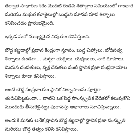
తర్వాత సాధారణ శకం మొదటి రెండవ శతాబ్దాల సమయంలో గాంధార
మరియు మథుర కళాశైలుల్లో బుద్ధుని మానవ రూప శిల్పాలు
కనిపించడం ప్రారంభమైంది.
ఇక్కడ మరో ముఖ్యమైన విషయం కనిపిస్తుంది.
బౌద్ధ కట్టడాల్లో ప్రధాన కేంద్రంగా స్తూపం, బుద్ధ చిహ్నాలు, బోధిసత్వ
శిల్పాలు ఉండగా… చుట్టూ యక్షులు, యక్షిణులు, నాగ రూపాలు,
మిధున దంపతులు, వృక్ష దేవతలు వంటి స్థానిక ప్రజా సంప్రదాయాల
శిల్పాలు కూడా కనిపిస్తాయి.
అంటే బౌద్ధ సంప్రదాయం స్థానిక విశ్వాసాలను పూర్తిగా
తుడిచిపెట్టకుండా… వాటిని ఒక పెద్ద సాంస్కృతిక వేదికలో కలుపుకొని
ముందుకు తీసుకెళ్లినట్టు పురావస్తు ఆధారాలు సూచిస్తున్నాయి.
అందుకే మనకు అనేక ప్రాచీన బౌద్ధ కట్టడాల్లో స్థానిక ప్రజా సంస్కృతి
మరియు బౌద్ధ తత్వం కలిసి కనిపిస్తాయి.