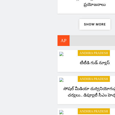
ప్రయోజనాలు
SHOW MORE
AP
ANDHRA PRADESH
టీటీడి గుడ్ న్యూస్
ANDHRA PRADESH
సోషల్ మీడియా దుర్వినియోగంప
చర్యలు.. డిప్యూటీ సీఎం హెచ్
ANDHRA PRADESH