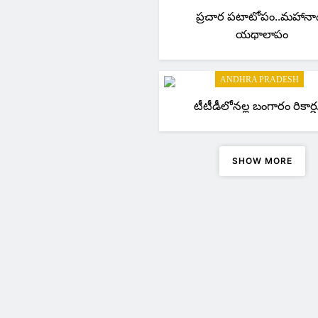
ప్రచార పటాటోపం..మహానా
యథాలాపం
ANDHRA PRADESH
టీటీడీలోనల్ల బంగారం 
SHOW MORE