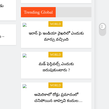
డు
Trending Global
WORLD
ఇరాన్ పై ఇండియా వైఖరిలో ఎందుకు
రికార్డు –
మార్పు వచ్చింది
WORLD
మడ్ ఫెస్టివల్స్ ఎందుకు
జరుపుకుంటారు ?
WORLD
అమెరికాలో రోడ్డు ప్రమాదంలో
చనిపోయిన జాహ్నవి కందుల
కుటుంబానికి 262 కోట్ల పరిహారం