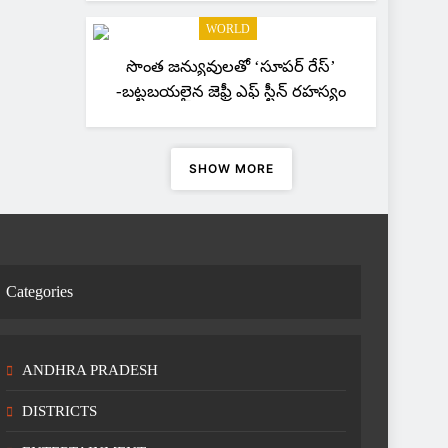
WORLD
సొంత జన్యువులతో ‘సూపర్ రేస్’
-బట్టబయలైన జెఫ్రీ ఎఫ్ స్టీన్ రహస్యం
SHOW MORE
Categories
ANDHRA PRADESH
DISTRICTS