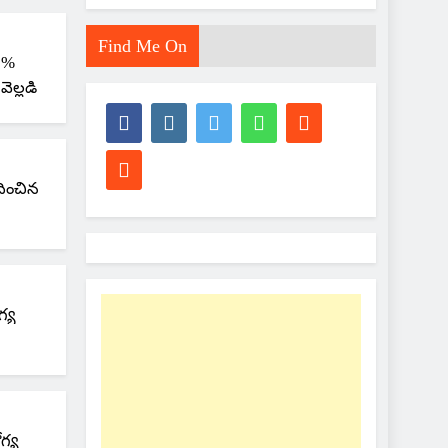
Find Me On
36%
ెల్లడి
దించిన
గ్య
గ్య