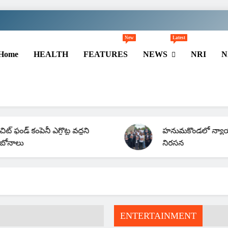
New
Latest
Home
HEALTH
FEATURES
NEWS
NRI
N
ంపెనీ ఎగ్గొట్ట వద్దని
హనుమకొండలో న్యాయవాదుల
నిరసన
ENTERTAINMENT