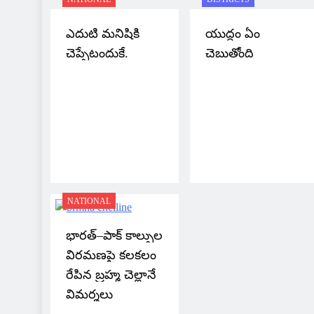
ఎదుటి మనిషికి
యుద్ధం ఏం
చెప్పేటందుకే.
చెబుతోంది
NATIONAL
భారత్–పాక్ కాల్పుల
విరమణపై కలకలం
రేపిన బ్రహ్మ చెల్లానే
విమర్శలు