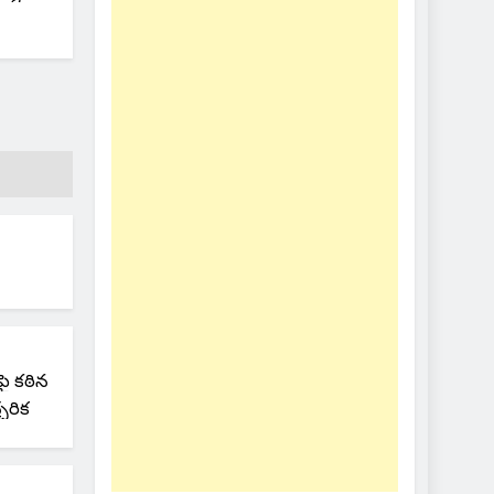
ై కఠిన
చరిక