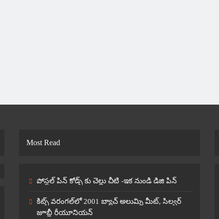
Most Read
పోస్టల్ పిన్ కోడ్స్ కు చెల్లు చీటి -ఇక నుండి డిజి పిన్
కిట్స్ వరంగల్‌లో 2001 బ్యాచ్ అలుమ్ని మీట్, సిల్వర్
జూబ్లీ రీయూనియన్