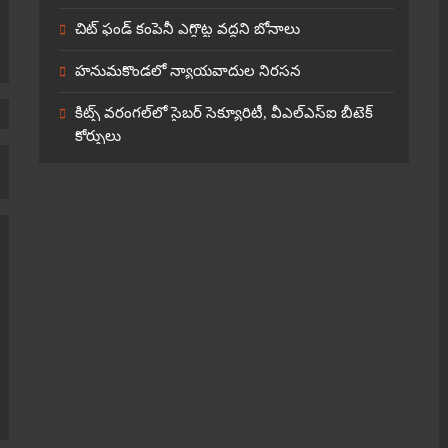
చిట్ ఫండ్ కంపెనీ ఎగ్గొట్ట వద్దని బోనాలు
హనుమకొండలో న్యాయవాదుల నిరసన
కిట్స్ వరంగల్‌లో సైబర్ సెక్యూరిటీ, వీఎల్‌ఎస్‌ఐ బీటెక్
కోర్సులు