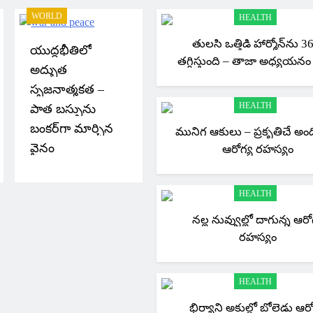
WORLD
HEALTH
తులసి ఒత్తిడి హార్మోన్‌ను 
యుద్దభీతిలో
తగ్గిస్తుంది – తాజా అధ్యయనం వ
అద్భుత
సృజనాత్మకత –
HEALTH
పాత బస్సును
బంకర్‌గా మార్చిన
మునిగ ఆకులు – ప్రకృతిచే అం
వైనం
ఆరోగ్య రహస్యం
HEALTH
నల్ల నువ్వుల్లో దాగున్న ఆరో
రహస్యం
HEALTH
భిర్యాని అకుల్లో బోలెడు ఆరో