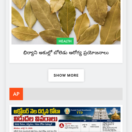
HEALTH
భిర్యాని అకుల్లో బోలెడు ఆరోగ్య ప్రయోజనాలు
SHOW MORE
AP