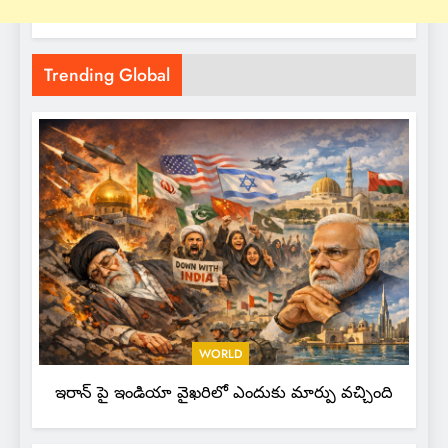
Trending Global
WORLD
ఇరాన్ పై ఇండియా వైఖరిలో ఎందుకు మార్పు వచ్చింది