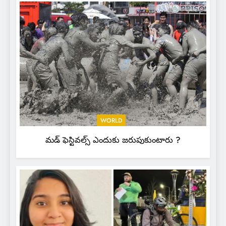
WORLD
మడ్ ఫెస్టివల్స్ ఎందుకు జరుపుకుంటారు ?