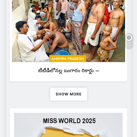
ANDHRA PRADESH
టీటీడీలోనల్ల బంగారం రికార్డు –
SHOW MORE