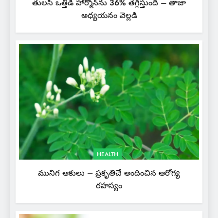
తులసి ఒత్తిడి హార్మోన్‌ను 36% తగ్గిస్తుంది – తాజా
అధ్యయనం వెల్లడి
HEALTH
మునిగ ఆకులు – ప్రకృతిచే అందించిన ఆరోగ్య
రహస్యం