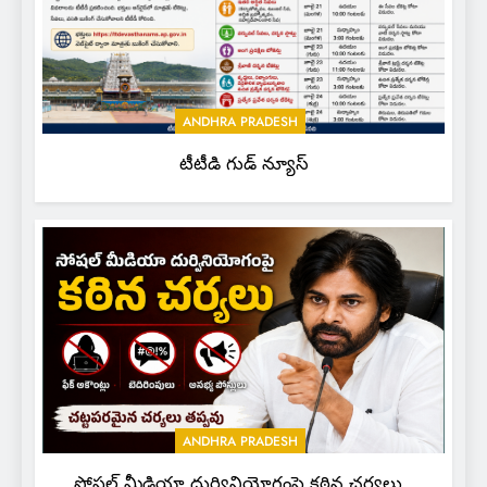
ANDHRA PRADESH
టీటీడి గుడ్ న్యూస్
ANDHRA PRADESH
సోషల్ మీడియా దుర్వినియోగంపై కఠిన చర్యలు..