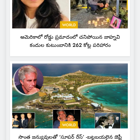
WORLD
అమెరికాలో రోడ్డు ప్రమాదంలో చనిపోయిన జాహ్నవి
కందుల కుటుంబానికి 262 కోట్ల పరిహారం
WORLD
సొంత జన్యువులతో ‘సూపర్ రేస్’ -బట్టబయలైన జెఫ్రీ