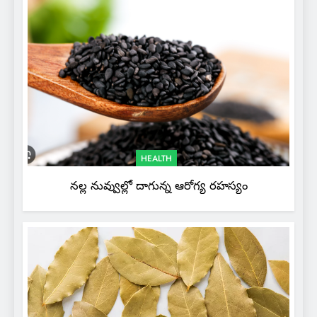
HEALTH
నల్ల నువ్వుల్లో దాగున్న ఆరోగ్య రహస్యం