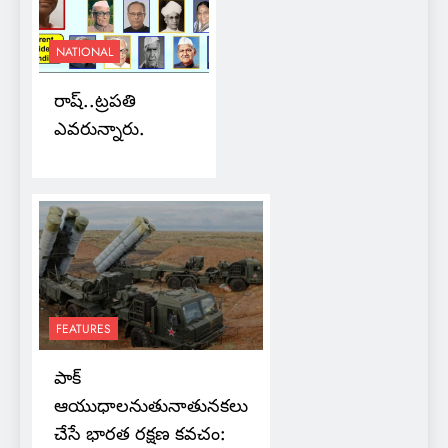
NATIONAL
రాష్..ట్రపతి
ఎవరున్నారు.
FEATURES
పాక్
ఆయుధాలనుతునాతునకలు
చేసే భారత రక్షణ కవచం: