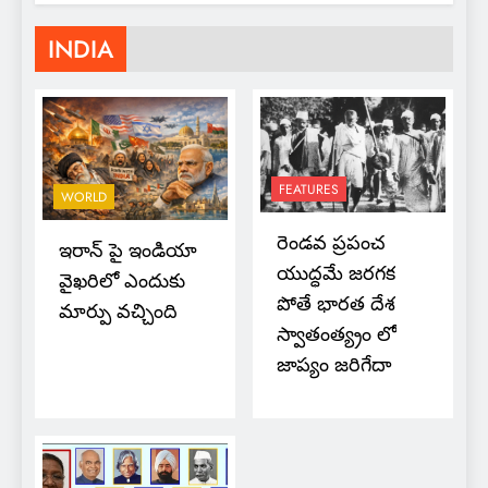
INDIA
FEATURES
WORLD
రెండవ ప్రపంచ
ఇరాన్ పై ఇండియా
యుద్ధమే జరగక
వైఖరిలో ఎందుకు
పోతే భారత దేశ
మార్పు వచ్చింది
స్వాతంత్య్రం లో
జాప్యం జరిగేదా