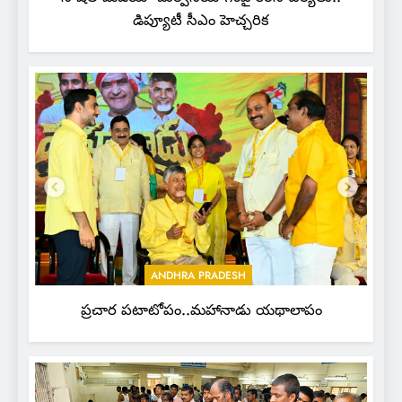
డిప్యూటీ సీఎం హెచ్చరిక
ANDHRA PRADESH
ప్రచార పటాటోపం..మహానాడు యథాలాపం