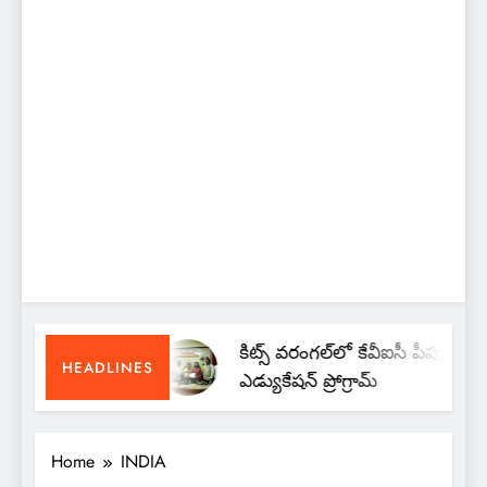
కిట్స్ వరంగల్‌లో కేవీఐసీ పీపుల్స్
HEADLINES
ఎడ్యుకేషన్ ప్రోగ్రామ్
Home
INDIA