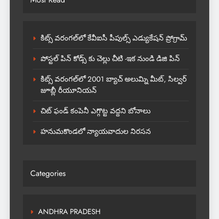
కిట్స్ వరంగల్‌లో కేవీఐసీ పీపుల్స్ ఎడ్యుకేషన్ ప్రోగ్రామ్
పోస్టల్ పిన్ కోడ్స్ కు చెల్లు చీటి -ఇక నుండి డిజి పిన్
కిట్స్ వరంగల్‌లో 2001 బ్యాచ్ అలుమ్ని మీట్, సిల్వర్
జూబ్లీ రీయూనియన్
చిట్ ఫండ్ కంపెనీ ఎగ్గొట్ట వద్దని బోనాలు
హనుమకొండలో న్యాయవాదుల నిరసన
Categories
ANDHRA PRADESH