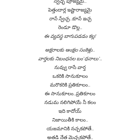
స్వేచ్ఛ పూజ్యమై..
పెత్తందార్ల ఇష్టారాజ్యమై
రాసే స్వేచ్చ..కూసే ఇచ్చ
రెండూ డొల్ల..
ఈ వ్యవస్థ బాగుపడడం కల్ల!
అక్షరాలకు ఆంక్షల సంకెళ్లు..
వార్తలకు నిబంధనల బం’ధనాలు’..
నువ్వు రాసే వార్త
ఒకరికి సానుకూలం
మరొకరికి ప్రతికూలం..
ఈ సానుకూలం..ప్రతికూలం
నడుమ నలిగిపోయే నీ కలం
ఇది కాదోయ్
నిజాయితీకి కాలం..
యజమానికి నచ్చకపోతే..
అతడి నేత మెచ్చకపోతే..