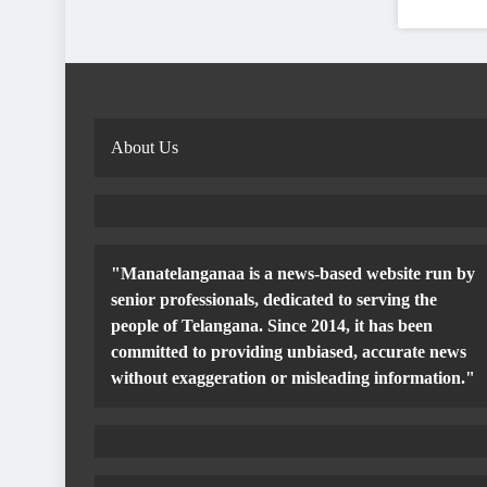
About Us
"Manatelanganaa is a news-based website run by
senior professionals, dedicated to serving the
people of Telangana. Since 2014, it has been
committed to providing unbiased, accurate news
without exaggeration or misleading information."