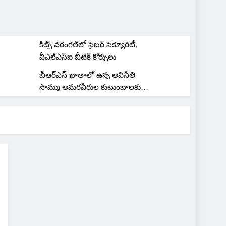
కిట్స్ వరంగల్‌లో 2001 బ్యాచ్
అలుమ్ని మీట్, సిల్వర్ జూబ్లీ
రీయూనియన్
కిట్స్ వరంగల్‌లో సైబర్ సెక్యూరిటీ,
వీఎల్‌ఎస్‌ఐ బీటెక్ కోర్సులు
బీఆర్ఎస్ ఖాతాలో ఉన్న అవినీతి
సొమ్ము అమరవీరుల కుటుంబాలకు
పంచాలి: కల్వకుంట్ల కవిత