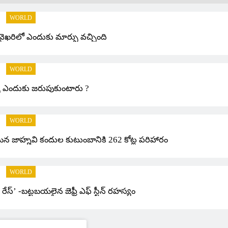
WORLD
వైఖరిలో ఎందుకు మార్పు వచ్చింది
WORLD
్స్ ఎందుకు జరుపుకుంటారు ?
WORLD
ిన జాహ్నవి కందుల కుటుంబానికి 262 కోట్ల పరిహారం
WORLD
స్’ -బట్టబయలైన జెఫ్రీ ఎఫ్ స్టీన్ రహస్యం