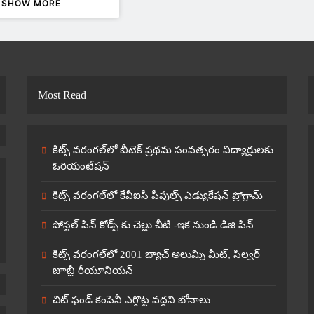
SHOW MORE
Most Read
కిట్స్ వరంగల్‌లో బీటెక్‌ ప్రథమ సంవత్సరం విద్యార్థులకు
ఓరియంటేషన్‌
కిట్స్ వరంగల్‌లో కేవీఐసీ పీపుల్స్ ఎడ్యుకేషన్ ప్రోగ్రామ్
పోస్టల్ పిన్ కోడ్స్ కు చెల్లు చీటి -ఇక నుండి డిజి పిన్
కిట్స్ వరంగల్‌లో 2001 బ్యాచ్ అలుమ్ని మీట్, సిల్వర్
జూబ్లీ రీయూనియన్
చిట్ ఫండ్ కంపెనీ ఎగ్గొట్ట వద్దని బోనాలు