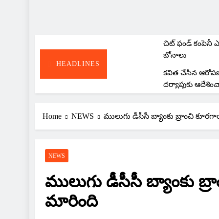
కిట్స్ వరంగల్‌లో బీట
సంవత్సరం విద్యార్
ఓరియంటేషన్‌
చిట్ ఫండ్ కంపెనీ ఎగ్
బోనాలు
HEADLINES
కవిత చేసిన ఆరోప
దర్యాప్తుకు ఆదేశిం
రేవంత్ రెడ్డిని కోరి
ప్రజాస్వామ్య పరిర
ధర్మపురి
కాపాడాలి
Home
NEWS
ములుగు డీసీసీ బ్యాంకు బ్రాంచి కూరగా
NEWS
ములుగు డీసీసీ బ్యాంకు బ్ర
మారింది