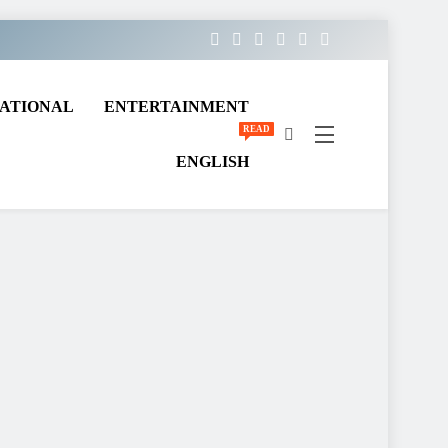
ATIONAL
ENTERTAINMENT
READ
ENGLISH