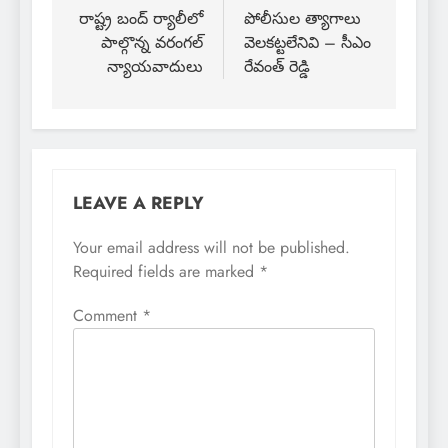
navigation
రాష్ట్ర బంద్ ర్యాలీలో
పోలీసుల త్యాగాలు
పాల్గొన్న వరంగల్
వెలకట్టలేనివి – సీఎం
న్యాయవాదులు
రేవంత్ రెడ్డి
LEAVE A REPLY
Your email address will not be published.
Required fields are marked
*
Comment
*