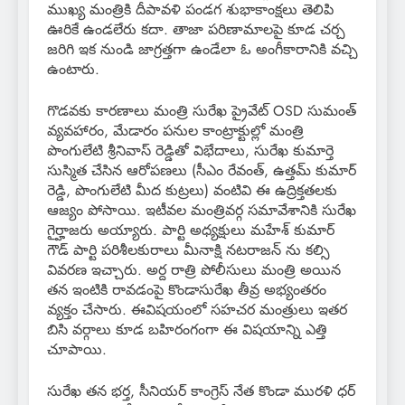
ముఖ్య మంత్రికి దీపావళి పండగ శుభాకాంక్షలు తెలిపి
ఊరికే ఉండలేరు కదా. తాజా పరిణామాలపై కూడ చర్చ
జరిగి ఇక నుండి జాగ్రత్తగా ఉండేలా ఓ అంగీకారానికి వచ్చి
ఉంటారు.
గొడవకు కారణాలు మంత్రి సురేఖ ప్రైవేట్ OSD సుమంత్
వ్యవహారం, మేడారం పనుల కాంట్రాక్టుల్లో మంత్రి
పొంగులేటి శ్రీనివాస్ రెడ్డితో విభేదాలు, సురేఖ కుమార్తె
సుస్మిత చేసిన ఆరోపణలు (సీఎం రేవంత్, ఉత్తమ్ కుమార్
రెడ్డి, పొంగులేటి మీద కుట్రలు) వంటివి ఈ ఉద్రిక్తతలకు
ఆజ్యం పోసాయి. ఇటీవల మంత్రివర్గ సమావేశానికి సురేఖ
గైర్హాజరు అయ్యారు. పార్టి అధ్యక్షులు మహేశ్ కుమార్
గౌడ్ పార్టి పరిశీలకురాలు మీనాక్షి నటరాజన్ ను కల్సి
వివరణ ఇచ్చారు. అర్ద రాత్రి పోలీసులు మంత్రి అయిన
తన ఇంటికి రావడంపై కొండాసురేఖ తీవ్ర అభ్యంతరం
వ్యక్తం చేసారు. ఈవిషయంలో సహచర మంత్రులు ఇతర
బిసి వర్గాలు కూడ బహిరంగంగా ఈ విషయాన్ని ఎత్తి
చూపాయి.
సురేఖ తన భర్త, సీనియర్ కాంగ్రెస్ నేత కొండా మురళి ధర్