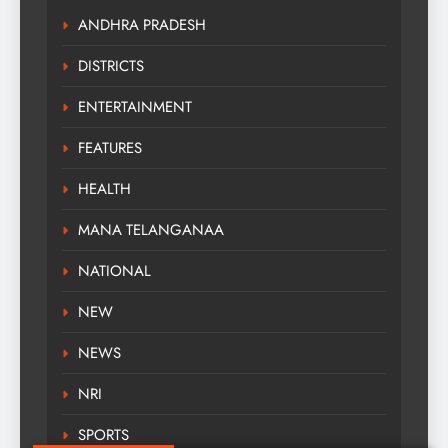
ANDHRA PRADESH
DISTRICTS
ENTERTAINMENT
FEATURES
HEALTH
MANA TELANGANAA
NATIONAL
NEW
NEWS
NRI
SPORTS