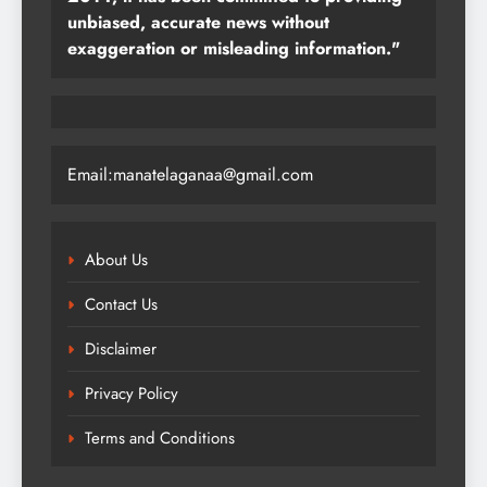
unbiased, accurate news without
exaggeration or misleading information."
Email:manatelaganaa@gmail.com
About Us
Contact Us
Disclaimer
Privacy Policy
Terms and Conditions