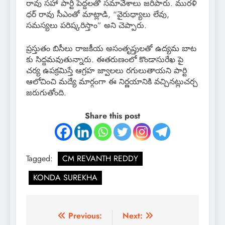
రావు సహా పార్టీ పెద్దలతో సమావేశాలు జరిపారు. మురళి
ధర్ రావు సీఎంతో మాట్లాడి, “వైరుధ్యాలు లేవు,
సమస్యలు పరిష్కరిస్తాం” అని చెప్పారు.
ప్రస్తుతం బిసీలు రాజకీయ అసంతృప్తులతో ఉద్యమ బాట
కు సిద్దమవుతున్నారు. ఈతరుణంలో కొండాసురేఖ పై
చర్య ఉపక్రమిస్తే ఆగ్రహ జ్వాలలు రగులుతాయని పార్టి
ఆలోచించి మద్యే మార్గంగా ఈ నిర్ణయానికి వచ్చినట్లుచర్చ
జరుగుతోంది.
Share this post
Tagged:
CM REVANTH REDDY
KONDA SUREKHA
Post
Previous:
Next: