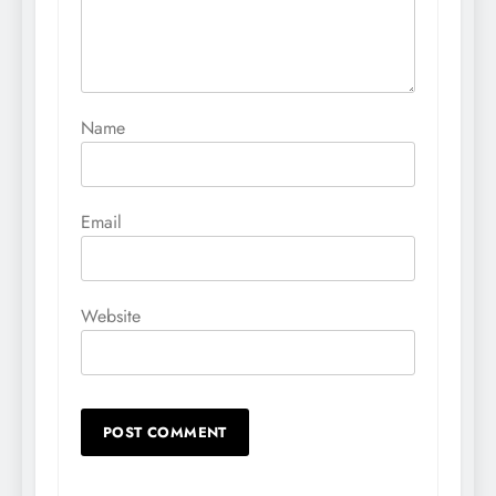
Name
Email
Website