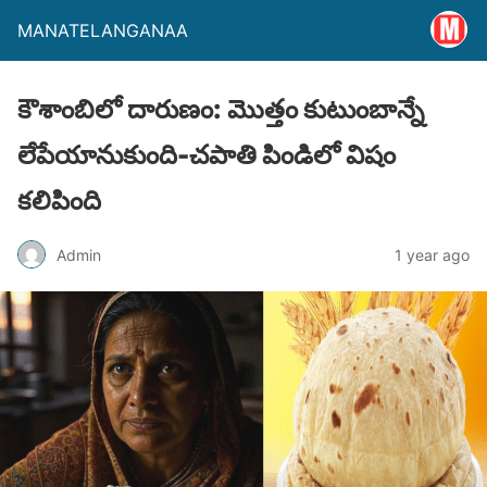
MANATELANGANAA
కౌశాంబిలో దారుణం: మొత్తం కుటుంబాన్నే
లేపేయానుకుంది-చపాతి పిండిలో విషం
కలిపింది
Admin
1 year ago