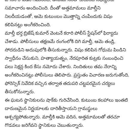
సమాచారం అందించింది. దీంతో అత్తమామలు మాల్తీని
నిలదీయడంతో, ఆమె కుటుంబం మొత్తాన్ని చంపేందుకు విషం
కలిపినట్లు అంగీకరించింది.
మాల్తీ భర్త బ్రిజేష్ కుమార్ వెంటనే కరారి పోలీస్ స్టేషన్‌లో ఫిర్యాదు
చేశాడు. పోలీసులు తక్షణమే రంగంలోకి దిగి మాల్తీ, ఆమె తండ్రి,
సోదరుడిని అదుపులోకి తీసుకున్నారు. విషం కలిపిన గోధుమ పిండిని
స్వాధీనం చేసుకుని, హత్యాయత్నం, నేరపూరిత కుట్రకు సంబంధించి
పలు సెక్షన్ల కింద కేసు నమోదు చేశారు. నిందితులు తమ నేరాన్ని
అంగీకరించినట్లు పోలీసులు తెలిపారు. ప్రస్తుతం విచారణ జరుగుతోంది,
ఫోరెన్సిక్ నివేదిక వచ్చిన తర్వాత తదుపరి చట్టపరమైన చర్యలు
తీసుకోనున్నారు.
ఈ ఘటన స్థానికులను షాక్‌కు గురిచేసింది. కుటుంబ కలహాలు ఇంతటి
దారుణమైన నిర్ణయాలకు దారితీస్తాయని గ్రామస్థులు
ఆశ్చర్యపోతున్నారు. మాల్తీకి ఆమె వదిన, అత్తమామలతో తరచూ
గొడవలు జరిగేవని స్థానికులు చెబుతున్నారు.