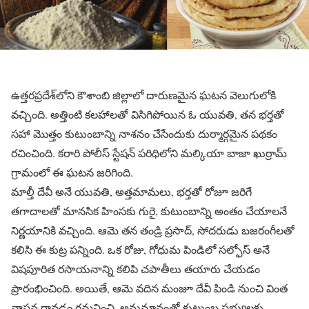
ఉత్తరప్రదేశ్‌లోని కౌశాంబి జిల్లాలో దారుణమైన ఘటన వెలుగులోకి
వచ్చింది. అత్తింటి కలహాలతో విసిగిపోయిన ఓ యువతి, తన భర్తతో
సహా మొత్తం కుటుంబాన్ని నాశనం చేసేందుకు దుర్మార్గమైన పథకం
రచించింది. కరారి పోలీస్ స్టేషన్ పరిధిలోని మల్కియా బాజా ఖుర్రామ్
గ్రామంలో ఈ ఘటన జరిగింది.
మాల్తీ దేవీ అనే యువతి, అత్తమామలు, భర్తతో రోజూ జరిగే
తగాదాలతో మానసిక హింసకు గురై, కుటుంబాన్ని అంతం చేయాలనే
నిర్ణయానికి వచ్చింది. ఆమె తన తండ్రి ప్రసాద్, సోదరుడు బజరంగీలతో
కలిసి ఈ కుట్ర పన్నింది. ఒక రోజు, గోధుమ పిండిలో సల్ఫోస్ అనే
విషపూరిత రసాయనాన్ని కలిపి చపాతీలు తయారు చేయడం
ప్రారంభించింది. అయితే, ఆమె వదిన మంజూ దేవీ పిండి నుంచి వింత
వాసన రావడం గమనించి, అనుమానంతో కుటుంబ సభ్యులకు