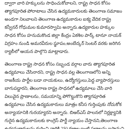
ద్వారా వారి హక్కులను సాధించుకోవాలని, రాష్ట్ర సాధన కోసం
త్యాగపూరిత పోరాటాలు చేసిన ఉద్యమకారులకు తెలంగాణ సమాజం
అండగా నిలవాలని తెలంగాణ ఉద్యమకారుల ఐక్య వేదిక రాష్ట్ర
కన్వీనర్ గోధుమల కుమారస్వామి అన్నారు.ఉద్యకారుల హక్కుల
సాధన కోసం హనుమకొండ జిల్లా కేంద్రం ఏకశిల పార్క్ టానూ నాయక్
విగ్రహం నుండి అమరవీరుల స్థూపం,అంబేద్కర్ సెంటర్ వరకు జరిగిన
ర్యాలీలో ఆయన పాల్గొని మాట్లాడారు.
తెలంగాణ రాష్ట్ర సాధన కోసం సబ్బండ వర్గాల వారు త్యాగపూరిత
ఉద్యమాలు చేసినారని, రాష్ట్ర సాధన వల్ల తెలంగాణలోని అన్ని
రాజకీయ పార్టీల బడా నాయకులు, ఉద్యోగస్తులు,పెద్ద వ్యాపారస్తులు
బాగుపడ్డారని, తెలంగాణ రాష్ట్ర సాధనలో ఉద్యమాలు చేసి వారి
విలువైన ప్రాణాలను, సమయాన్ని పోగొట్టుకొని త్యాగపూరిత
ఉద్యమాలు చేసిన ఉద్యమకారులు మాత్రం కనీస గుర్తింపుకు నోచుకోక
అన్యాయానికి గురయ్యారని అన్నారు. బిఆర్ఎస్ పాలనలో నిర్లక్ష్యానికి
గురైన ఉద్యమకారులకు కాంగ్రెస్ పార్టీ న్యాయం చేస్తానని,తెలంగాణ
ఉద్యమకారులను గుర్తించి వారికి 250 గజాల ఇంటి స్థలాలను ఇస్తామని