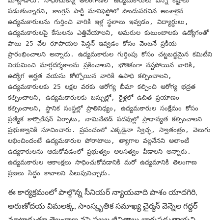
మాట్లాడారు. సాధించుకన్న తెలంగాణలో ఉద్యమకారులు ఎన్నో కష్టాలు 
పడుతున్నారని, కాంగ్రెస్ పార్టీ మానిఫెస్టోలో పొందుపరచిన అంశాలైన 
ఉద్యమకారులను గుర్తించి వారికి ఇళ్ల స్థలాలు ఇవ్వడం, విద్యార్థులు, 
ఉద్యమకారులపై కేసులను ఎత్తివేయాలని, అమరుల కుటుంబాలకు ఉద్యోగంతో 
పాటు 25 వేల రూపాయల పెన్షన్ ఇవ్వడం కోసం వెంటనే ప్రకియ 
ప్రారంభించాలని అన్నారు. ఉద్యమకారుల గుర్తింపు కోసం చట్టబద్ధమైన కమిటీని 
నియమించి మార్గదర్శకాలను ప్రకించాలని, భౌతికంగా నష్టపోయిన వారికి, 
ఉద్యోగ అర్హత వయసు కోల్పోయిన వారికి ఉపాధి కల్పించాలని, 
ఉద్యమకారులకు 25 లక్షల వరకు ఆరోగ్య బీమా కల్పించి ఆరోగ్య భద్రత 
కల్పించాలని, ఉద్యమకారులకు బస్సుల్లో, రైళ్లలో ఉచిత ప్రయాణం 
కల్పించాలని, స్థానిక సంస్థల్లో ప్రాతినిధ్యం, ఉద్యమకారుల సంక్షేమం కోసం 
ప్రత్యేక కార్పొరేషన్ ఏర్పాటు, నామినేటెడ్ పదవుల్లో ప్రాధాన్యత కల్పించాలని 
ప్రభుత్వానికి సూచించారు. ప్రపంచంలో ఎక్కడైనా స్వేచ్ఛ, స్వాతంత్రం, వెలుగు 
లభించిందంటే ఉద్యమకారుల పోరాటాలు, త్యాగాల వల్లనేనని అలాంటి 
ఉద్యకారులను ఆదుకోవడంలో ప్రభుత్వం అలసత్వం వీడాలని అన్నారు. 
ఉద్యమకారుల ఆకాంక్షలు సాధించుకోవడానికి మరో ఉద్యమానికి తెలంగాణ 
ప్రజలు సిద్ధం కావాలని పిలుపునిచ్చారు. 
ఈ కార్యక్రమంలో పాల్గొన్న సీనియర్ న్యాయవాది పాశం యాదగిరి,
అరుణోదయ విమలక్క, సాంస్కృతిక సమాఖ్య చైర్మన్ వెన్నెల గద్దర్
మాట్లాడుతూ తెలంగాణ వస్తె ప్రజల జీవితాలు బాగుపడుతాయని