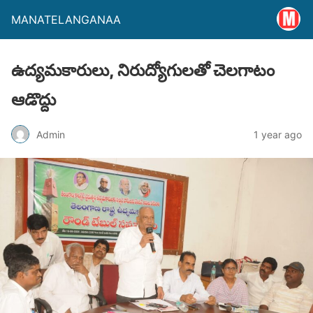
MANATELANGANAA
ఉద్యమకారులు, నిరుద్యోగులతో చెలగాటం
ఆడొద్దు
Admin
1 year ago