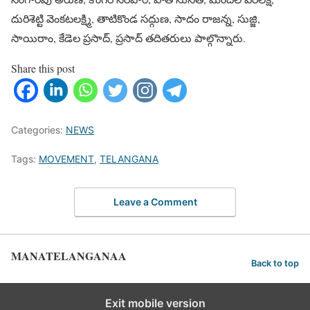
దురిశెట్టి వెంకటలక్ష్మి, తాటికొండ సద్గుణ, సాదం రాజన్న, సుజ్జి,
సాయిరాం, కేడెల ప్రసాద్, ప్రసాద్ తదితరులు పాల్గొన్నారు.
Share this post
Categories:
NEWS
Tags:
MOVEMENT
,
TELANGANA
Leave a Comment
MANATELANGANAA
Back to top
Exit mobile version