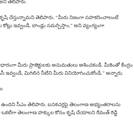
” అని తెలిపారు.
 కృషి చేస్తున్నామని తెలిపారు. “మీరు నిజంగా సహకరించాలంటే
కోట్లు ఇవ్వండి, బాండ్లు సమర్పిస్తాం,” అని వ్యంగ్యంగా
ే ఆధారంగా మీరు ప్రాజెక్టులకు అనుమతులు ఆశించకండి. మీకెంతో కేంద్రం
్ఓసీ ఇవ్వండి, మిగిలిన నీటిని మీరు వినియోగించుకోండి,” అన్నారు.
లు
అవకాశం ఉందని సీఎం తెలిపారు. బనకచర్లపై తెలంగాణ అభ్యంతరాలను
టీలూ ఒకటిగా తెలంగాణ హక్కుల కోసం కృషి చేయాలని రేవంత్ రెడ్డి