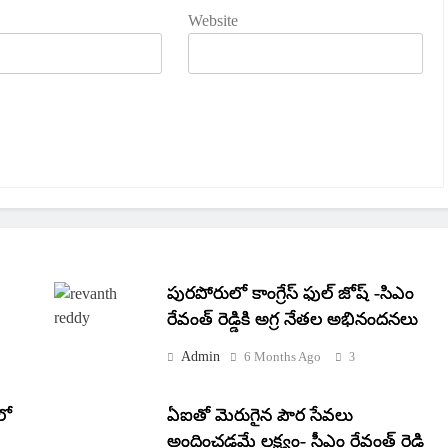
Website
పురపోరులో కాంగ్రేస్ ఫుల్ జోష్ -సిఎం
రేవంత్ రెడ్డికి అగ్ర నేతల అభినందనలు
Admin
6 Months Ago
3
లో
ఏఐతో మెరుగైన పౌర సేవలు
అందించడమే లక్ష్యం- సీఎం రేవంత్ రెడ్డి