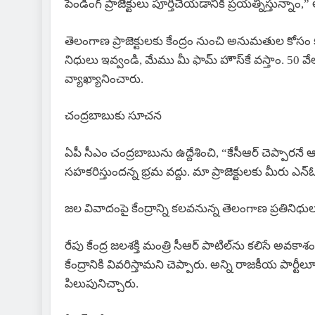
పెండింగ్ ప్రాజెక్టులు పూర్తిచేయడానికి ప్రయత్నిస్తున్నాం,
తెలంగాణ ప్రాజెక్టులకు కేంద్రం నుంచి అనుమతుల కోసం
నిధులు ఇవ్వండి, మేము మీ ఫామ్ హౌస్‌కే వస్తాం. 50 వేల 
వ్యాఖ్యానించారు.
చంద్రబాబుకు సూచన
ఏపీ సీఎం చంద్రబాబును ఉద్దేశించి, “కేసీఆర్ చెప్పారన
సహకరిస్తుందన్న భ్రమ వద్దు. మా ప్రాజెక్టులకు మీరు ఎన
జల వివాదంపై కేంద్రాన్ని కలవనున్న తెలంగాణ ప్రతినిధు
రేపు కేంద్ర జలశక్తి మంత్రి సీఆర్ పాటిల్‌ను కలిసే 
కేంద్రానికి వివరిస్తామని చెప్పారు. అన్ని రాజకీయ పార్
పిలుపునిచ్చారు.