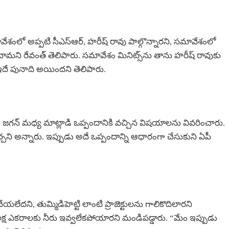
సమావేశంలో అప్పటి సీఎస్‌ఆర్, హరీష్ రావు పాల్గొన్నారని, సమావేశంలో
చామని రేవంత్ తెలిపారు. సమావేశం మినిట్స్‌ను తాను హరీష్ రావుకు
ఇదే పునాది అయిందని తెలిపారు.
ీ సీఎం జగన్ మధ్య మాట్లాడి ఒప్పందానికి వచ్చిన విషయాలను వివరించారు.
ి అన్నారు. ఇప్పుడు అదే ఒప్పందాన్ని ఆధారంగా చేసుకుని ఏపీ
 చేయలేదని, తుమ్మిడిహెట్టి లాంటి ప్రాజెక్టులను గాలికొదిలారని
డా లక్ష ఎకరాలకు నీరు ఇవ్వలేకపోయారని మండిపడ్డారు. “మేం ఇప్పుడు