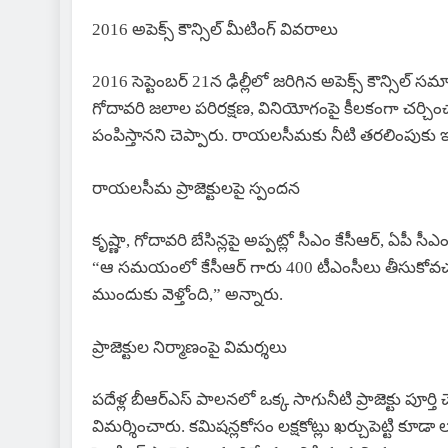
2016 అపెక్స్ కౌన్సిల్ మీటింగ్ వివరాలు
2016 సెప్టెంబర్ 21న ఢిల్లీలో జరిగిన అపెక్స్ కౌన్సిల్ 
గోదావరి జలాల పరిరక్షణ, వినియోగంపై కీలకంగా చర్చిం
పంపిస్తానని చెప్పారు. రాయలసీమకు నీటి తరలింపుకు 
రాయలసీమ ప్రాజెక్టులపై స్పందన
కృష్ణా, గోదావరి బేసిన్లపై అప్పట్లో సీఎం కేసీఆర్, ఏప
“ఆ సమయంలో కేసీఆర్ గారు 400 టీఎంసీలు తీసుకోవచ్చన
ముందుకు వెళ్తోంది,” అన్నారు.
ప్రాజెక్టుల నిర్మాణంపై విమర్శలు
పదేళ్ల బీఆర్ఎస్ పాలనలో ఒక్క సాగునీటి ప్రాజెక్టు పూర్తి
విమర్శించారు. కమిషన్లకోసం లక్షకోట్లు ఖర్చుపెట్టి కూ