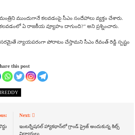
్ర మంత్రిని ముందుగానే కలవడంపై సీఎం సందేహాలు వ్యక్తం చేశారు.
వడంలో ఏ రాజకీయ వ్యూహం దాగుంది?” అని ప్రశ్నించారు.
రమైతే న్యాయపరంగా పోరాటం చేస్తామని సీఎం రేవంత్ రెడ్డి స్పష్టం
hare this post
HREDDY
ous:
Next:
ద్దు
ఇంటర్నేషనల్ హ్యాకథాన్‌లో గ్రాండ్ ప్రైజ్ అందుకున్న కిట్స్
విద్యార్థులు