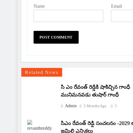
Name
Email
Related News
సి ఎం రేవంత్ రెడ్డికి షాకిచ్చిన గాంధీ
మునిమనవడు తుషార్ గాంధీ
Admin
5 Months Ago
5
సిఎం రేవంత్ రెడ్డి సంచలనం -2029 
జమిలి ఎన్నికలు