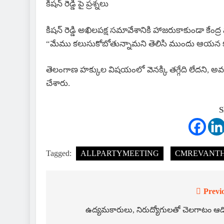
కిషన్ రెడ్డి పై ప్రశ్నలు
కిషన్ రెడ్డి అఖిలపక్ష సమావేశానికి హాజరుకాకుండా కేంద
“మేము కలుసుకోబోతున్నామని తెలిసి ముందు ఆయన కల
తెలంగాణ హక్కుల విషయంలో వెనక్కి తగ్గేది లేదని, అవస
చేశారు.
S
Tagged:
ALLPARTYMEETING
CMREVANT
Previ
Post
navigation
ఉద్యమకారులు, నిరుద్యోగులతో చెలగాటం ఆడొ