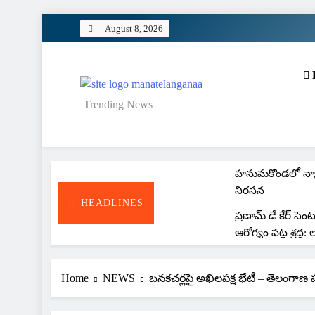
Skip
August 8, 2026
to
content
MANATELANGANAA
Trending News
కిట్స్ వరంగల్‌లో కేవ
ఎడ్యుకేషన్ ప్రోగ్రామ్
హనుమకొండలో న్
నిరసన
HEADLINES
ప్రణామ్ డే కేర్ సెం
ఆరోగ్యం పట్ల శ్రద్ధ: 
ఏసీబీ వలలో చేర్యా
Home
NEWS
బనకచర్లపై అఖిలపక్ష భేటీ – తెలంగాణ హక