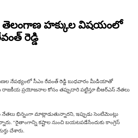
ీ – తెలంగాణ హక్కుల విషయంలో
వంత్ రెడ్డి
పణల నేపథ్యంలో సీఎం రేవంత్ రెడ్డి బుధవారం మీడియాతో
ాజకీయ ప్రయోజనాల కోసం తప్పుదారి పట్టిస్తూ బీఆర్ఎస్ నేతలు
్ నేతలు భిన్నంగా మాట్లాడుతున్నారని, ఇప్పుడు సెంటిమెంట్లు
అన్నారు. “రైతాంగాన్ని కష్టాల నుంచి బయటపడేసేందుకు కాంగ్రెస్
ర్తు చేశారు.