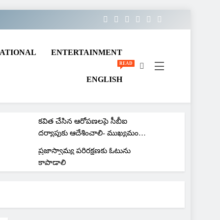
ATIONAL
ENTERTAINMENT
READ
ENGLISH
చిట్ ఫండ్ కంపెనీ ఎగ్గొట్ట వద్దని
బోనాలు
కవిత చేసిన ఆరోపణలపై సీబీఐ
దర్యాప్తుకు ఆదేశించాలి- ముఖ్యమంత్రి
రేవంత్ రెడ్డిని కోరిన ఎంపీ అర్వింద్
ప్రజాస్వామ్య పరిరక్షణకు ఓటును
ధర్మపురి
కాపాడాలి