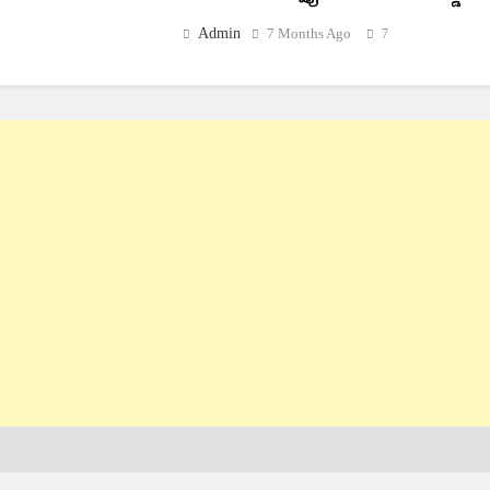
Admin
7 Months Ago
7