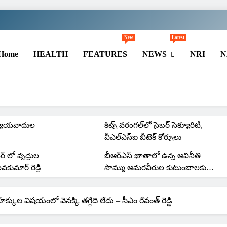
New
Latest
Home
HEALTH
FEATURES
NEWS
NRI
N
ీఐసీ పీపుల్స్
కిట్స్ వరంగల్‌లో 2001 బ్యాచ్
అలుమ్ని మీట్, సిల్వర్ జూబ్లీ
రీయూనియన్
యాయవాదుల
కిట్స్ వరంగల్‌లో సైబర్ సెక్యూరిటీ,
వీఎల్‌ఎస్‌ఐ బీటెక్ కోర్సులు
టర్ లో వృద్ధుల
బీఆర్ఎస్ ఖాతాలో ఉన్న అవినీతి
లవకుమార్ రెడ్డి
సొమ్ము అమరవీరుల కుటుంబాలకు
పంచాలి: కల్వకుంట్ల కవిత
ల తహసీల్దార్
్కుల విషయంలో వెనక్కి తగ్గేది లేదు – సీఎం రేవంత్ రెడ్డి