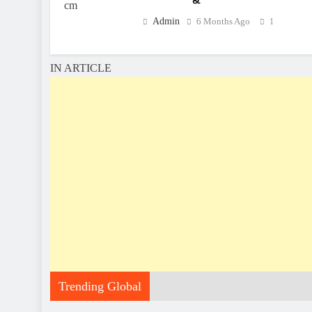
Admin
6 Months Ago
1
IN ARTICLE
Trending Global