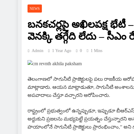
NEWS
బనకచర్లపై అఖిలపక్ష భేట
వెనక్కి తగ్గేది లేదు – సీఎం రే
Admin
1 Year Ago
0
1 Mins
తెలంగాణలో సాగునీటి ప్రాజెక్టులపై పలు రాజకీయ ఆరో
మాట్లాడారు. ఆయన మాట్లాడుతూ, సాగునీటి అంశాలను ర
అపవాదాలు చేస్తూ వచ్చారని ఆరోపించారు.
రాష్ట్రంలో ప్రభుత్వంలో ఉన్నప్పుడూ, ఇప్పుడూ బీఆర్ఎస
అద్దుకుని ప్రజలను మభ్యపెట్టే ప్రయత్నం చేస్తున్నారని 
హయాంలోనే సాగునీటి ప్రాజెక్టులు ప్రారంభించాం,” అని గు