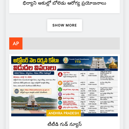
భిర్యాని అకుల్లో బోలెడు ఆరోగ్య ప్రయోజనాలు
SHOW MORE
AP
ANDHRA PRADESH
టీటీడి గుడ్ న్యూస్