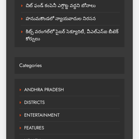
చిట్ ఫండ్ కంపెనీ ఎగ్గొట్ట వద్దని బోనాలు
హనుమకొండలో న్యాయవాదుల నిరసన
కిట్స్ వరంగల్‌లో సైబర్ సెక్యూరిటీ, వీఎల్‌ఎస్‌ఐ బీటెక్
కోర్సులు
Categories
ANDHRA PRADESH
DISTRICTS
ENTERTAINMENT
FEATURES