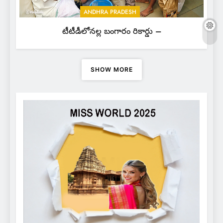
ANDHRA PRADESH
టీటీడీలోనల్ల బంగారం రికార్డు –
SHOW MORE