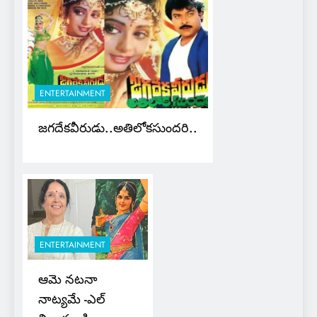
ENTERTAINMENT
జగదేకవీరుడు..అతిలోకసుందరి..
ENTERTAINMENT
ఆమె నటనా
నాట్యమే -ఎల్