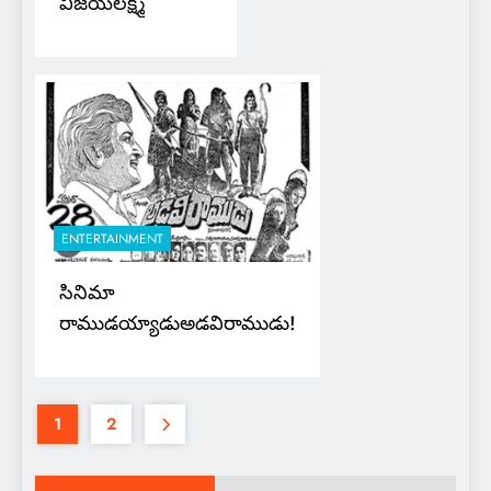
విజయలక్ష్మి
ENTERTAINMENT
సినిమా
రాముడయ్యాడుఅడవిరాముడు!
1
2