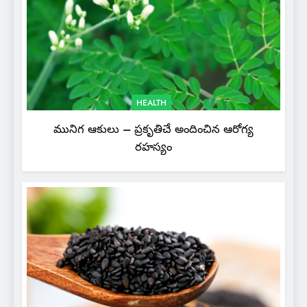
HEALTH
మునిగ ఆకులు – ప్రకృతిచే అందించిన ఆరోగ్య
రహస్యం