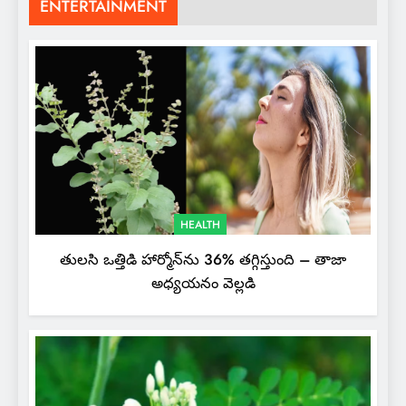
ENTERTAINMENT
HEALTH
తులసి ఒత్తిడి హార్మోన్‌ను 36% తగ్గిస్తుంది – తాజా
అధ్యయనం వెల్లడి