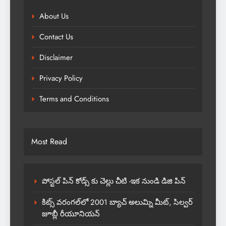
About Us
Contact Us
Disclaimer
Privacy Policy
Terms and Conditions
Most Read
పోస్టల్ పిన్ కోడ్స్ కు చెల్లు చీటి -ఇక నుండి డిజి పిన్
కిట్స్ వరంగల్‌లో 2001 బ్యాచ్ అలుమ్ని మీట్, సిల్వర్
జూబ్లీ రీయూనియన్