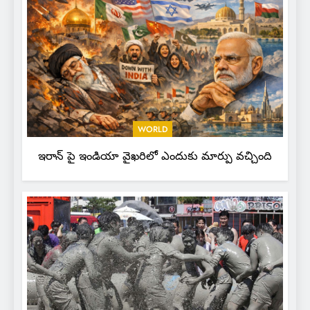
WORLD
ఇరాన్ పై ఇండియా వైఖరిలో ఎందుకు మార్పు వచ్చింది