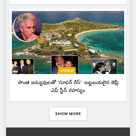
WORLD
సొంత జన్యువులతో ‘సూపర్ రేస్’ -బట్టబయలైన జెఫ్రీ
ఎఫ్ స్టీన్ రహస్యం
SHOW MORE