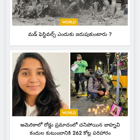
WORLD
మడ్ ఫెస్టివల్స్ ఎందుకు జరుపుకుంటారు ?
WORLD
అమెరికాలో రోడ్డు ప్రమాదంలో చనిపోయిన జాహ్నవి
కందుల కుటుంబానికి 262 కోట్ల పరిహారం