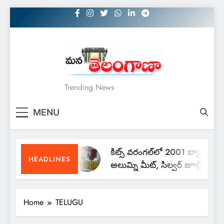
Skip
to
content
MANATELANGANAA
Trending News
MENU
కిట్స్ వరంగల్‌లో 2001 బ్యాచ్
HEADLINES
అలుమ్ని మీట్, సిల్వర్ జూబ్లీ
రీయూనియన్
Home
TELUGU