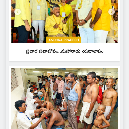
ANDHRA PRADESH
ప్రచార పటాటోపం..మహానాడు యథాలాపం