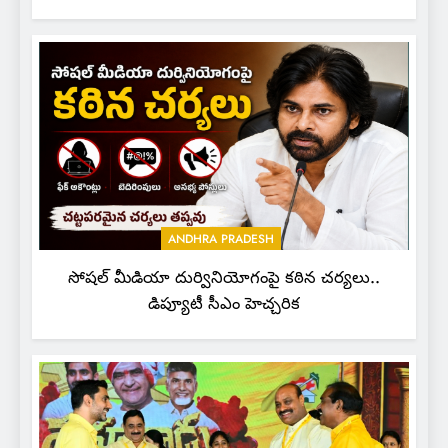
ANDHRA PRADESH
సోషల్ మీడియా దుర్వినియోగంపై కఠిన చర్యలు..
డిప్యూటీ సీఎం హెచ్చరిక