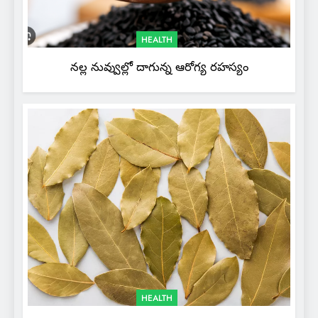
HEALTH
నల్ల నువ్వుల్లో దాగున్న ఆరోగ్య రహస్యం
HEALTH