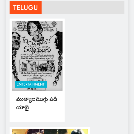
TELUGU
ENTERTAINMENT
ముత్యాలముగ్గు పడి
యాభై