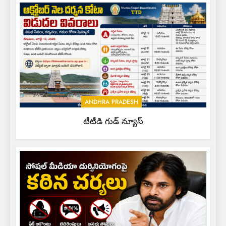
ANDHRA PRADESH
టీటీడి గుడ్ న్యూస్