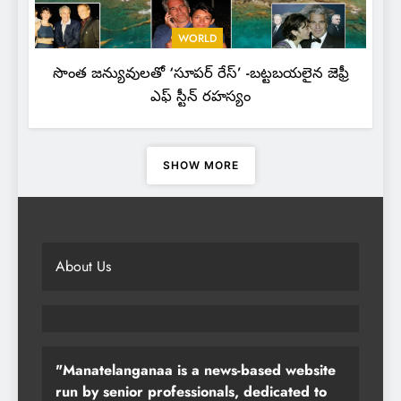
WORLD
సొంత జన్యువులతో ‘సూపర్ రేస్’ -బట్టబయలైన జెఫ్రీ
ఎఫ్ స్టీన్ రహస్యం
SHOW MORE
About Us
"Manatelanganaa is a news-based website
run by senior professionals, dedicated to