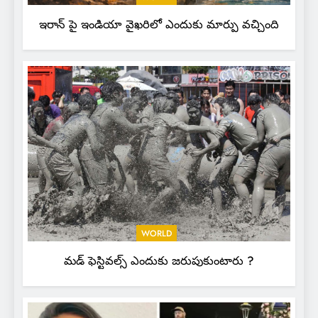
ఇరాన్ పై ఇండియా వైఖరిలో ఎందుకు మార్పు వచ్చింది
WORLD
మడ్ ఫెస్టివల్స్ ఎందుకు జరుపుకుంటారు ?