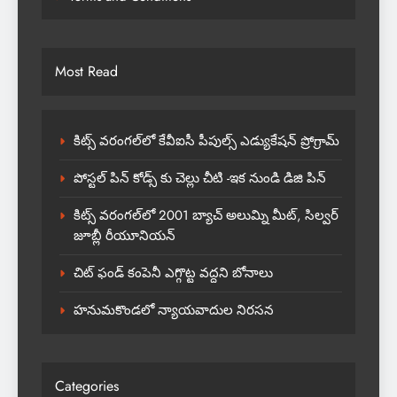
Most Read
కిట్స్ వరంగల్‌లో కేవీఐసీ పీపుల్స్ ఎడ్యుకేషన్ ప్రోగ్రామ్
పోస్టల్ పిన్ కోడ్స్ కు చెల్లు చీటి -ఇక నుండి డిజి పిన్
కిట్స్ వరంగల్‌లో 2001 బ్యాచ్ అలుమ్ని మీట్, సిల్వర్
జూబ్లీ రీయూనియన్
చిట్ ఫండ్ కంపెనీ ఎగ్గొట్ట వద్దని బోనాలు
హనుమకొండలో న్యాయవాదుల నిరసన
Categories