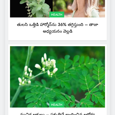
HEALTH
తులసి ఒత్తిడి హార్మోన్‌ను 36% తగ్గిస్తుంది – తాజా
అధ్యయనం వెల్లడి
HEALTH
మునిగ ఆకులు – ప్రకృతిచే అందించిన ఆరోగ్య