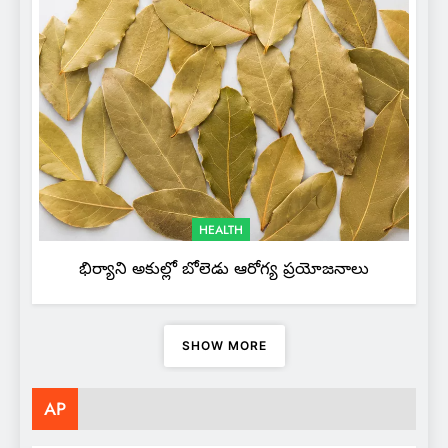
HEALTH
భిర్యాని అకుల్లో బోలెడు ఆరోగ్య ప్రయోజనాలు
SHOW MORE
AP