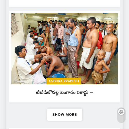
ANDHRA PRADESH
టీటీడీలోనల్ల బంగారం రికార్డు –
SHOW MORE