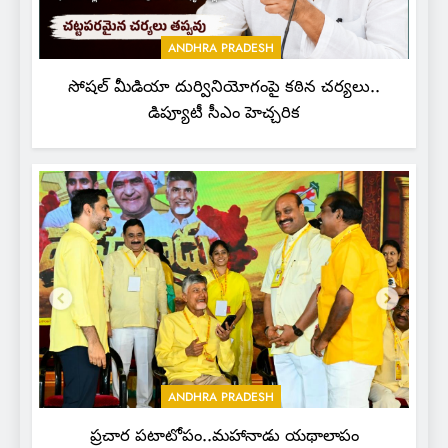
ANDHRA PRADESH
సోషల్ మీడియా దుర్వినియోగంపై కఠిన చర్యలు..
డిప్యూటీ సీఎం హెచ్చరిక
ANDHRA PRADESH
ప్రచార పటాటోపం..మహానాడు యథాలాపం