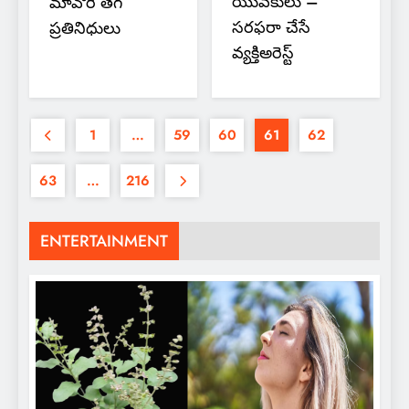
యువకులు –
మావోరి తెగ
సరఫరా చేసే
ప్రతినిధులు
వ్యక్తిఅరెస్ట్
1
…
59
60
61
62
63
…
216
ENTERTAINMENT