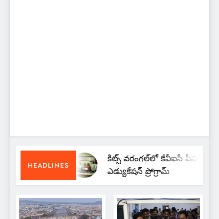
కిట్స్ వరంగల్‌లో కేవీఐసీ పీపుల్స్
HEADLINES
ఎడ్యుకేషన్ ప్రోగ్రామ్