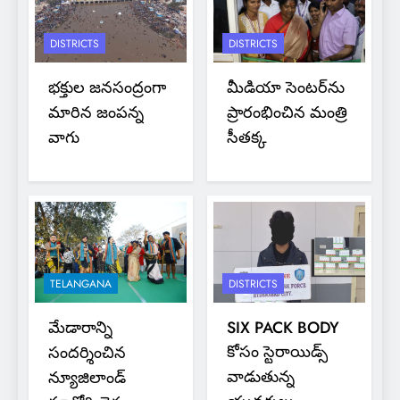
DISTRICTS
DISTRICTS
భక్తుల జనసంద్రంగా
మీడియా సెంటర్‌ను
మారిన జంపన్న
ప్రారంభించిన మంత్రి
వాగు
సీతక్క
TELANGANA
DISTRICTS
మేడారాన్ని
SIX PACK BODY
కోసం స్టెరాయిడ్స్
సందర్శించిన
వాడుతున్న
న్యూజిలాండ్