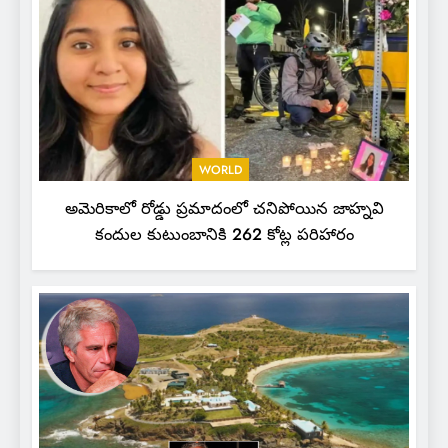
WORLD
అమెరికాలో రోడ్డు ప్రమాదంలో చనిపోయిన జాహ్నవి
కందుల కుటుంబానికి 262 కోట్ల పరిహారం