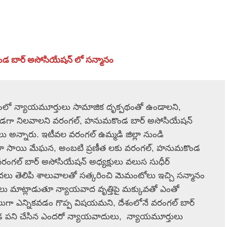
ండ బార్ అసోసియేషన్ లో సన్మానం
 అండగా నిలవాలని వరంగల్, హనుమకొండ బార్ అసోసియేషన్ 
 అన్నారు. ఇటీవల వరంగల్ ఉమ్మడి జిల్లా నుండి 
ద, ధారా సాయి మేఘన, అంబటి ప్రణీత లకు వరంగల్, హనుమకొండ 
గల్ బార్ అసోసియేషన్ అధ్యక్షులు వలుస సుధీర్ 
దలు తెలిపి శాలువాలతో సత్కరించి మెమంటోలు ఇచ్చి సన్మానం 
ు మాట్లాడుతూ న్యాయవాద వృత్తిపై మక్కువతో ఎంతో 
ిలుగా ఎన్నికవడం గొప్ప విషయమని, దేశంలోనే వరంగల్ బార్ 
 పని చేసిన ఎందరో న్యాయవాదులు,  న్యాయమూర్తులు 