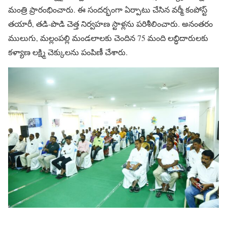
మంత్రి ప్రారంభించారు. ఈ సందర్భంగా ఏర్పాటు చేసిన వర్మీ కంపోస్ట్
తయారీ, తడి-పొడి చెత్త నిర్వహణ స్టాళ్లను పరిశీలించారు. అనంతరం
ములుగు, మల్లంపల్లి మండలాలకు చెందిన 75 మంది లబ్ధిదారులకు
కళ్యాణ లక్ష్మి చెక్కులను పంపిణీ చేశారు.