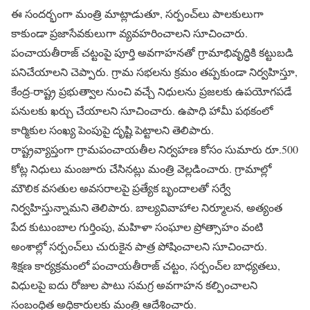
ఈ సందర్భంగా మంత్రి మాట్లాడుతూ, సర్పంచ్‌లు పాలకులుగా
కాకుండా ప్రజాసేవకులుగా వ్యవహరించాలని సూచించారు.
పంచాయతీరాజ్ చట్టంపై పూర్తి అవగాహనతో గ్రామాభివృద్ధికి కట్టుబడి
పనిచేయాలని చెప్పారు. గ్రామ సభలను క్రమం తప్పకుండా నిర్వహిస్తూ,
కేంద్ర-రాష్ట్ర ప్రభుత్వాల నుంచి వచ్చే నిధులను ప్రజలకు ఉపయోగపడే
పనులకు ఖర్చు చేయాలని సూచించారు. ఉపాధి హామీ పథకంలో
కార్మికుల సంఖ్య పెంపుపై దృష్టి పెట్టాలని తెలిపారు.
రాష్ట్రవ్యాప్తంగా గ్రామపంచాయతీల నిర్వహణ కోసం సుమారు రూ.500
కోట్ల నిధులు మంజూరు చేసినట్లు మంత్రి వెల్లడించారు. గ్రామాల్లో
మౌలిక వసతుల అవసరాలపై ప్రత్యేక బృందాలతో సర్వే
నిర్వహిస్తున్నామని తెలిపారు. బాల్యవివాహాల నిర్మూలన, అత్యంత
పేద కుటుంబాల గుర్తింపు, మహిళా సంఘాల ప్రోత్సాహం వంటి
అంశాల్లో సర్పంచ్‌లు చురుకైన పాత్ర పోషించాలని సూచించారు.
శిక్షణ కార్యక్రమంలో పంచాయతీరాజ్ చట్టం, సర్పంచ్‌ల బాధ్యతలు,
విధులపై ఐదు రోజుల పాటు సమగ్ర అవగాహన కల్పించాలని
సంబంధిత అధికారులకు మంత్రి ఆదేశించారు.