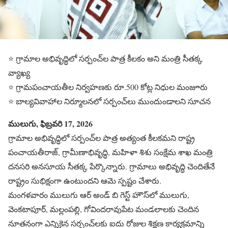
⭐ గ్రామాల అభివృద్ధిలో సర్పంచ్‌ల పాత్ర కీలకం అని మంత్రి సీతక్క
వ్యాఖ్య
⭐ గ్రామపంచాయతీల నిర్వహణకు రూ.500 కోట్ల నిధుల మంజూరు
⭐ బాల్యవివాహాల నిర్మూలనలో సర్పంచ్‌లు ముందుండాలని సూచన
ములుగు, ఫిబ్రవరి 17, 2026
గ్రామాల అభివృద్ధిలో సర్పంచ్‌ల పాత్ర అత్యంత కీలకమని రాష్ట్ర
పంచాయతీరాజ్, గ్రామీణాభివృద్ధి, మహిళా శిశు సంక్షేమ శాఖ మంత్రి
దనసరి అనసూయ సీతక్క పేర్కొన్నారు. గ్రామాలు అభివృద్ధి చెందితేనే
రాష్ట్రం సుభిక్షంగా ఉంటుందని ఆమె స్పష్టం చేశారు.
మంగళవారం ములుగు ఆర్ అండ్ బి గెస్ట్ హౌస్‌లో ములుగు,
వెంకటాపూర్, మల్లంపల్లి, గోవిందరావుపేట మండలాలకు చెందిన
నూతనంగా ఎన్నికైన సర్పంచ్‌లకు ఐదు రోజుల శిక్షణ కార్యక్రమాన్ని