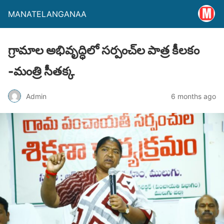
MANATELANGANAA
గ్రామాల అభివృద్ధిలో సర్పంచ్‌ల పాత్ర కీలకం
-మంత్రి సీతక్క
Admin
6 months ago