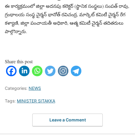
ఈ కార్యక్రమంలో జిల్లా అదనపు కలెక్టర్ (స్థానిక సంస్థలు) సంపత్ రావు,
గ్రంథాలయ సంస్థ చైర్మన్ భానోత్ రవిచంద్ర, మార్కెట్ కమిటీ చైర్మన్ రేగ
కళ్యాణి, జిల్లా పంచాయతీ అధికారి, ఆత్మ కమిటీ చైర్మన్ తదితరులు
పాల్గొన్నారు.
Share this post
Categories:
NEWS
Tags:
MINISTER SITAKKA
Leave a Comment