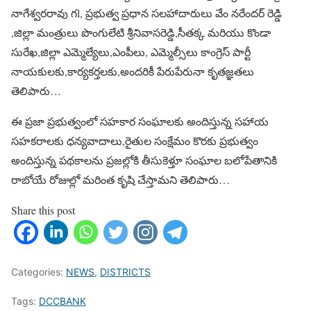
నాగేశ్వరరావు గl, ప్రభుత్వ ప్రధాన సలహాదారులు వేం నరేందర్ రెడ్డి
,జిల్లా మంత్రులు పొంగులేటి శ్రీనివాసరెడ్డి,సీతక్క మరియు కొండా
సురేఖ,జిల్లా ఎమ్మెల్యేలు,ఎంపీలు, ఎమ్మెల్సీలు కాంగ్రెస్ పార్టీ
నాయకులకు,కార్యకర్తలకు,అందరికీ పేరుపేరునా కృతజ్ఞతలు
తెలిపారు…
ఈ ప్రజా ప్రభుత్వంలో సహకార సంఘాలకు అందిస్తున్న సహాయ
సహకరాలకు ధన్యవాదాలు,రైతుల సంక్షేమం కొరకు ప్రభుత్వం
అందిస్తున్న పథకాలను ప్రజల్లోకి తీసుకెళ్తూ సంఘాల బలోపేతానికి
రాబోయే రోజుల్లో మరింత కృషి చేస్తామని తెలిపారు…
Share this post
Categories:
NEWS
,
DISTRICTS
Tags:
DCCBANK