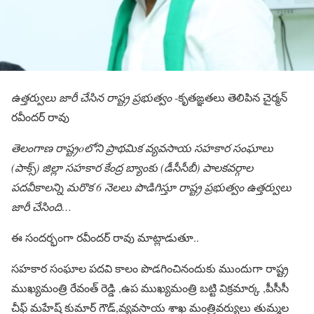
ఉత్తర్వులు జారీ చేసిన రాష్ట్ర ప్రభుత్వం
-కృతఙ్ఞతలు తెలిపిన చైర్మన్
రవీందర్ రావు
తెలంగాణ రాష్ట్రoలోని ప్రాథమిక వ్యవసాయ సహకార సంఘాలు
(పాక్స్) జిల్లా సహకార కేంద్ర బ్యాంకు (డీసీసీబీ) పాలకవర్గాల
పదవీకాలన్ని మరొక 6 నెలలు పొడిగిస్తూ రాష్ట్ర ప్రభుత్వం ఉత్తర్వులు
జారీ చేసింది…
ఈ సందర్భంగా రవీందర్ రావు మాట్లాడుతూ..
సహకార సంఘాల పదవి కాలం పొడగించినందుకు ముందుగా రాష్ట్ర
ముఖ్యమంత్రి రేవంత్ రెడ్డి ,ఉప ముఖ్యమంత్రి బట్టి విక్రమార్క ,పీసీసీ
చీఫ్ మహేష్ కుమార్ గౌడ్,వ్యవసాయ శాఖ మంత్రివర్యులు తుమ్మల