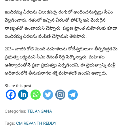
ఇందిరమ్మ చీరలను చిలుకపచ్చ రంగులో అందించనున్నట్లు సీఎం
వెల్లడించారు. గతంలో ఇచ్చిన చీరలతో పోలిస్తే ఇవి మెరుగైన
నాణ్యతతో ఉంటాయని చెప్పారు. పట్టణ ప్రాంత మహిళలకు కూడా
ఇందిరమ్మ చీరలను పంపిణీ చేస్తామని తెలిపారు.
2034 నాటికి కోటి మంది మహిళలను కోటీశ్వరులుగా తీర్చిదిద్దడమే
ప్రభుత్వ లక్ష్యమని సీఎం రేవంత్ రెడ్డి పేర్కొన్నారు. మహిళల
ఆశీర్వాదంతోనే ప్రజా ప్రభుత్వం ఏర్పడిందని, ఈ ప్రభుత్వాన్ని మళ్లీ
అధికారంలోకి తీసుకురాగల శక్తి మహిళలకే ఉందని అన్నారు.
Share this post
Categories:
TELANGANA
Tags:
CM REVANTH REDDY