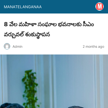
MANATELANGANAA
8 వేల మహిళా సంఘాల భవనాలకు సీఎం
వర్చువల్ శంకుస్థాపన
Admin
2 months ago