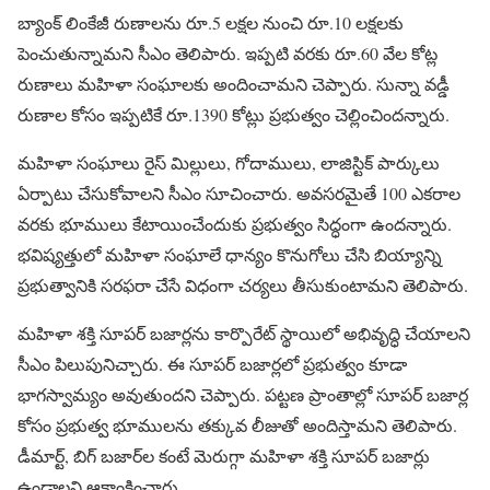
బ్యాంక్ లింకేజీ రుణాలను రూ.5 లక్షల నుంచి రూ.10 లక్షలకు
పెంచుతున్నామని సీఎం తెలిపారు. ఇప్పటి వరకు రూ.60 వేల కోట్ల
రుణాలు మహిళా సంఘాలకు అందించామని చెప్పారు. సున్నా వడ్డీ
రుణాల కోసం ఇప్పటికే రూ.1390 కోట్లు ప్రభుత్వం చెల్లించిందన్నారు.
మహిళా సంఘాలు రైస్ మిల్లులు, గోదాములు, లాజిస్టిక్ పార్కులు
ఏర్పాటు చేసుకోవాలని సీఎం సూచించారు. అవసరమైతే 100 ఎకరాల
వరకు భూములు కేటాయించేందుకు ప్రభుత్వం సిద్ధంగా ఉందన్నారు.
భవిష్యత్తులో మహిళా సంఘాలే ధాన్యం కొనుగోలు చేసి బియ్యాన్ని
ప్రభుత్వానికి సరఫరా చేసే విధంగా చర్యలు తీసుకుంటామని తెలిపారు.
మహిళా శక్తి సూపర్ బజార్లను కార్పొరేట్ స్థాయిలో అభివృద్ధి చేయాలని
సీఎం పిలుపునిచ్చారు. ఈ సూపర్ బజార్లలో ప్రభుత్వం కూడా
భాగస్వామ్యం అవుతుందని చెప్పారు. పట్టణ ప్రాంతాల్లో సూపర్ బజార్ల
కోసం ప్రభుత్వ భూములను తక్కువ లీజుతో అందిస్తామని తెలిపారు.
డీమార్ట్, బిగ్ బజార్‌ల కంటే మెరుగ్గా మహిళా శక్తి సూపర్ బజార్లు
ఉండాలని ఆకాంక్షించారు.