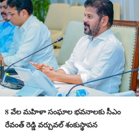
8 వేల మహిళా సంఘాల భవనాలకు సీఎం
రేవంత్ రెడ్డి వర్చువల్ శంకుస్థాపన