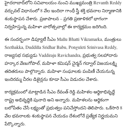
హైదరాబాద్‌లోని సచివాలయం నుంచి ముఖ్యమంత్రి Revanth Reddy
వర్చువల్ విధానంలో 8 వేల ఇందిరా గాంధీ స్త్రీ శక్తి భవనాల నిర్మాణానికి
శంకుస్థాపన చేశారు. ప్రజాపాలన – ప్రగతి ప్రణాళికలో భాగంగా
నిర్వహిస్తున్న మహిళా వారోత్సవాల్లో ఈ కార్యక్రమం జరిగింది.
ఈ సందర్భంగా డిప్యూటీ సీఎం Mallu Bhatti Vikramarka, మంత్రులు
Seethakka, Duddilla Sridhar Babu, Ponguleti Srinivasa Reddy,
రాజ్యసభ సభ్యుడు Vaddiraju Ravichandra, ప్రభుత్వ సలహాదారు
హర్కార వేణుగోపాల్, మహిళా కమిషన్ చైర్మన్ గద్వాల్ విజయలక్ష్మి
తదితరులు పాల్గొన్నారు. మహిళా సంఘాలకు పంపిణీ చేయనున్న
ఇందిరమ్మ చీరల డిజైన్లను కూడా సీఎం విడుదల చేశారు.
కార్యక్రమంలో మాట్లాడిన సీఎం రేవంత్ రెడ్డి మహిళల ఆర్థికాభివృద్ధే
రాష్ట్ర అభివృద్ధికి పునాది అని అన్నారు. మహిళలను ఆర్థికంగా
బలోపేతం చేసే లక్ష్యంతో ప్రభుత్వం పనిచేస్తోందని తెలిపారు. ఒకేసారి 8
వేల భవనాలకు శంకుస్థాపన చేయడం దేశంలోనే ప్రత్యేక నిర్ణయమని
పేర్కొన్నారు.