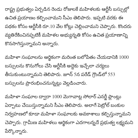
రాష్ట్ర ప్రభుత్వం ఏర్పడిన రెండు రోజులకే మహిళలకు ఆర్టీసీ బస్సుల్లో
ఉచిత ప్రయాణం కల్పించామని సీఎం తెలిపారు. ఇప్పటి వరకు ఈ
పథకం కోసం ఆర్టీసీకి రూ.10 వేల కోట్లు చెల్లించామని చెప్పారు. కొందరు
వ్యతిరేకించినప్పటికీ మహిళల అభ్యున్నతి కోసం ఉచిత ప్రయాణాన్ని
కొనసాగిస్తున్నామని అన్నారు.
మహిళా సంఘాలను ఆర్థికంగా మరింత బలోపేతం చేయడానికి 1000
బస్సులను కొనుగోలు చేసి ఆర్టీసీకి అద్దెకు ఇచ్చేలా చర్యలు
తీసుకుంటున్నామని తెలిపారు. జూన్ 5న పరేడ్ గ్రౌండ్‌లో 553
బస్సులను ప్రారంభించనున్నట్లు వెల్లడించారు.
మహిళా సంఘాల ద్వారా 1000 మెగావాట్ల సోలార్ ఎనర్జీ ప్లాంట్లు
ఏర్పాటు చేయిస్తున్నామని సీఎం తెలిపారు. అలాగే పెట్రోల్ బంకుల
నిర్వహణలో కూడా మహిళా సంఘాలకు అవకాశాలు కల్పిస్తున్నామని
చెప్పారు. గ్రామీణ మహిళలు ఆర్థికంగా ఎదగాలన్నదే ప్రభుత్వ లక్ష్యమని
పేర్కొన్నారు.