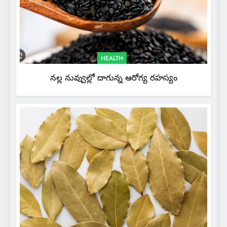
HEALTH
నల్ల నువ్వుల్లో దాగున్న ఆరోగ్య రహస్యం