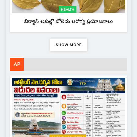
HEALTH
భిర్యాని అకుల్లో బోలెడు ఆరోగ్య ప్రయోజనాలు
SHOW MORE
AP