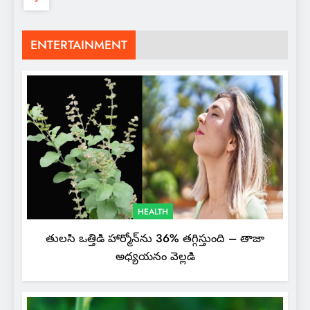
ENTERTAINMENT
HEALTH
తులసి ఒత్తిడి హార్మోన్‌ను 36% తగ్గిస్తుంది – తాజా
అధ్యయనం వెల్లడి