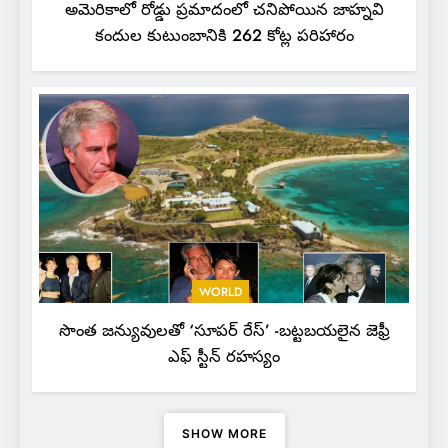
అమెరికాలో రోడ్డు ప్రమాదంలో చనిపోయిన జాహ్నవి
కందుల కుటుంబానికి 262 కోట్ల పరిహారం
WORLD
సొంత జన్యువులతో ‘సూపర్ రేస్’ -బట్టబయలైన జెఫ్రీ
ఎఫ్ స్టీన్ రహస్యం
SHOW MORE