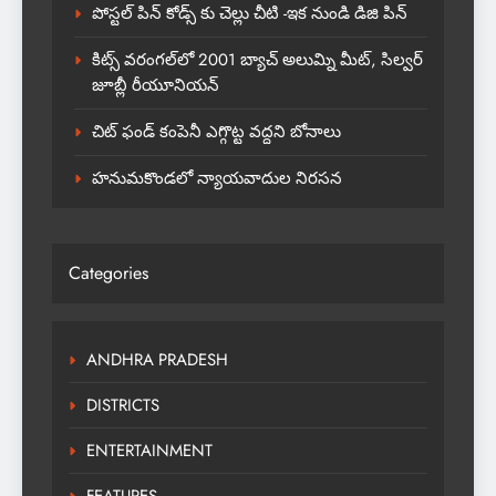
పోస్టల్ పిన్ కోడ్స్ కు చెల్లు చీటి -ఇక నుండి డిజి పిన్
కిట్స్ వరంగల్‌లో 2001 బ్యాచ్ అలుమ్ని మీట్, సిల్వర్
జూబ్లీ రీయూనియన్
చిట్ ఫండ్ కంపెనీ ఎగ్గొట్ట వద్దని బోనాలు
హనుమకొండలో న్యాయవాదుల నిరసన
Categories
ANDHRA PRADESH
DISTRICTS
ENTERTAINMENT
FEATURES