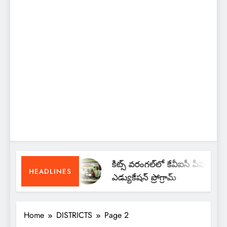
కిట్స్ వరంగల్‌లో కేవీఐసీ పీపుల్స్
HEADLINES
ఎడ్యుకేషన్ ప్రోగ్రామ్
Home
DISTRICTS
Page 2