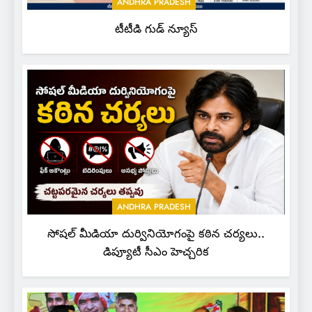
ANDHRA PRADESH
టీటీడి గుడ్ న్యూస్
ANDHRA PRADESH
సోషల్ మీడియా దుర్వినియోగంపై కఠిన చర్యలు..
డిప్యూటీ సీఎం హెచ్చరిక