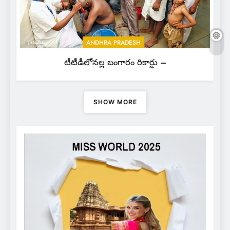
ANDHRA PRADESH
టీటీడీలోనల్ల బంగారం రికార్డు –
SHOW MORE