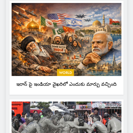
WORLD
ఇరాన్ పై ఇండియా వైఖరిలో ఎందుకు మార్పు వచ్చింది