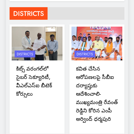
DISTRICTS
DISTRICTS
DISTRICTS
కిట్స్ వరంగల్‌లో
కవిత చేసిన
సైబర్ సెక్యూరిటీ,
ఆరోపణలపై సీబీఐ
వీఎల్‌ఎస్‌ఐ బీటెక్
దర్యాప్తుకు
కోర్సులు
ఆదేశించాలి-
ముఖ్యమంత్రి రేవంత్
రెడ్డిని కోరిన ఎంపీ
అర్వింద్ ధర్మపురి