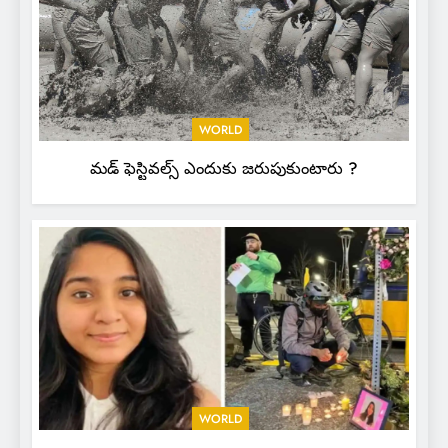
WORLD
మడ్ ఫెస్టివల్స్ ఎందుకు జరుపుకుంటారు ?
WORLD