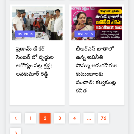
DISTRICTS
DISTRICTS
ప్రణామ్ డే కేర్
బీఆర్ఎస్ ఖాతాలో
సెంటర్ లో వృద్ధుల
ఉన్న అవినీతి
ఆరోగ్యం పట్ల శ్రద్ధ:
సొమ్ము అమరవీరుల
లవకుమార్ రెడ్డి
కుటుంబాలకు
పంచాలి: కల్వకుంట్ల
కవిత
1
2
3
4
…
76