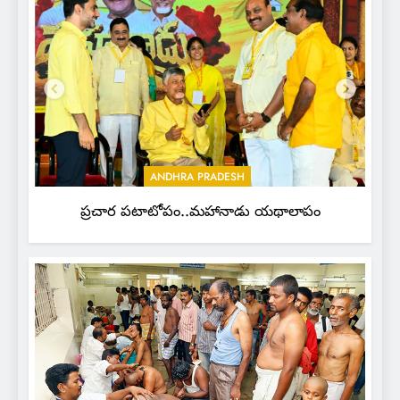
ANDHRA PRADESH
ప్రచార పటాటోపం..మహానాడు యథాలాపం