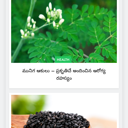
HEALTH
మునిగ ఆకులు – ప్రకృతిచే అందించిన ఆరోగ్య
రహస్యం