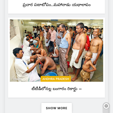
ప్రచార పటాటోపం..మహానాడు యథాలాపం
ANDHRA PRADESH
టీటీడీలోనల్ల బంగారం రికార్డు –
SHOW MORE