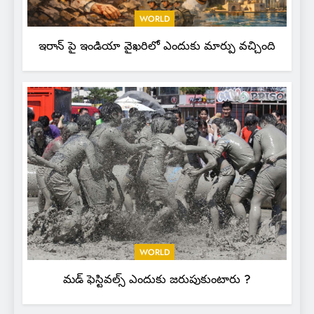
WORLD
ఇరాన్ పై ఇండియా వైఖరిలో ఎందుకు మార్పు వచ్చింది
WORLD
మడ్ ఫెస్టివల్స్ ఎందుకు జరుపుకుంటారు ?