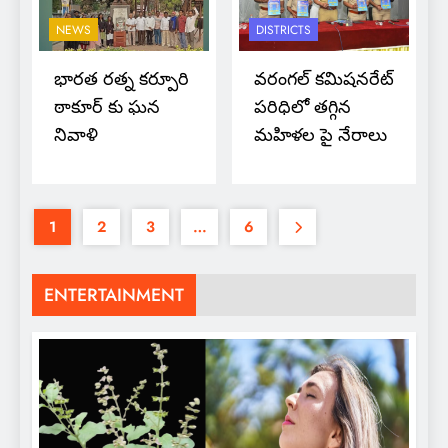
NEWS
DISTRICTS
భారత రత్న కర్పూరి
వరంగల్‌ కమిషనరేట్‌
ఠాకూర్ కు ఘన
పరిధిలో తగ్గిన
నివాళి
మహిళల పై నేరాలు
1
2
3
…
6
ENTERTAINMENT