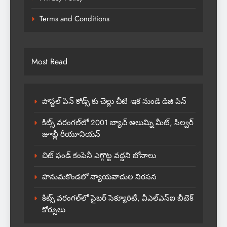
Terms and Conditions
Most Read
పోస్టల్ పిన్ కోడ్స్ కు చెల్లు చీటి -ఇక నుండి డిజి పిన్
కిట్స్ వరంగల్‌లో 2001 బ్యాచ్ అలుమ్ని మీట్, సిల్వర్
జూబ్లీ రీయూనియన్
చిట్ ఫండ్ కంపెనీ ఎగ్గొట్ట వద్దని బోనాలు
హనుమకొండలో న్యాయవాదుల నిరసన
కిట్స్ వరంగల్‌లో సైబర్ సెక్యూరిటీ, వీఎల్‌ఎస్‌ఐ బీటెక్
కోర్సులు