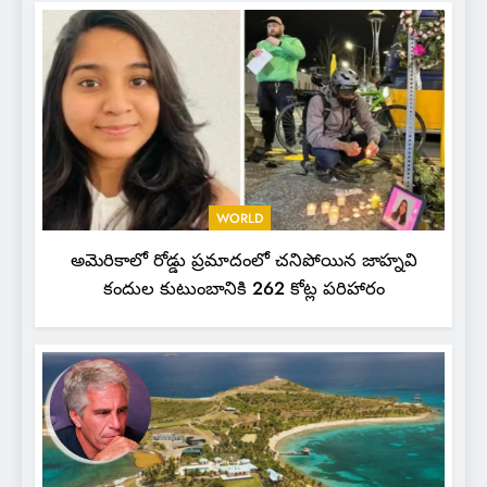
WORLD
అమెరికాలో రోడ్డు ప్రమాదంలో చనిపోయిన జాహ్నవి
కందుల కుటుంబానికి 262 కోట్ల పరిహారం