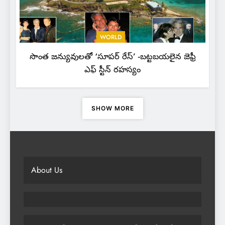
WORLD
సొంత జన్యువులతో ‘సూపర్ రేస్’ -బట్టబయలైన జెఫ్రీ
ఎఫ్ స్టీన్ రహస్యం
SHOW MORE
About Us