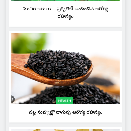
మునిగ ఆకులు – ప్రకృతిచే అందించిన ఆరోగ్య
రహస్యం
HEALTH
నల్ల నువ్వుల్లో దాగున్న ఆరోగ్య రహస్యం