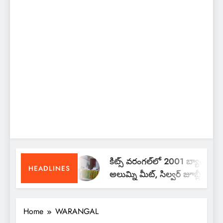
కిట్స్ వరంగల్‌లో 2001 బ్యాచ్
HEADLINES
అలుమ్ని మీట్, సిల్వర్ జూబ్లీ
రీయూనియన్
Home
WARANGAL