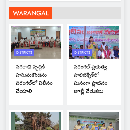
WARANGAL
DISTRICTS
DISTRICTS
నగరాభి వృద్ధికి
వరంగల్ ప్రభుత్వ
హనుమకొండను
పాలిటెక్నిక్‌లో
వరంగల్‌లో విలీనం
ఘనంగా ప్లాటినం
చేయాలి
జూబ్లీ వేడుకలు