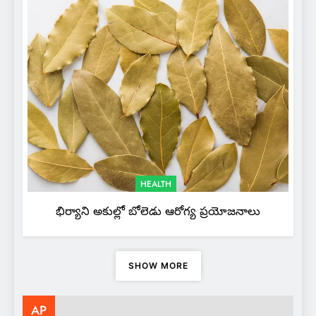
HEALTH
భిర్యాని అకుల్లో బోలెడు ఆరోగ్య ప్రయోజనాలు
SHOW MORE
AP