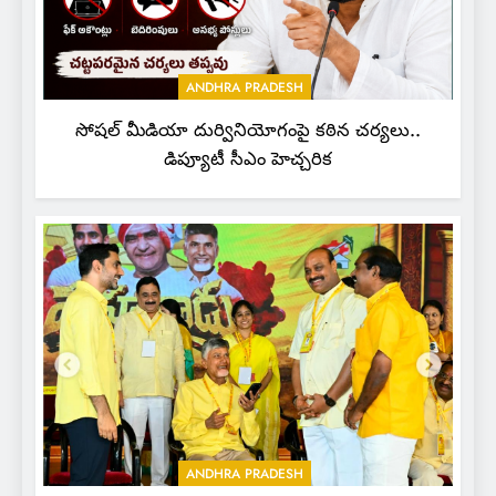
ANDHRA PRADESH
సోషల్ మీడియా దుర్వినియోగంపై కఠిన చర్యలు..
డిప్యూటీ సీఎం హెచ్చరిక
ANDHRA PRADESH