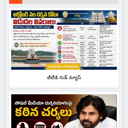
ANDHRA PRADESH
టీటీడి గుడ్ న్యూస్