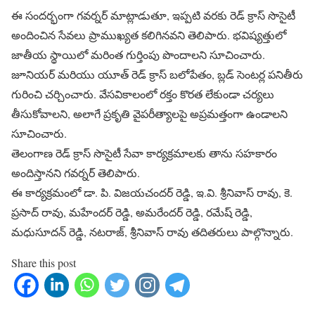
ఈ సందర్భంగా గవర్నర్ మాట్లాడుతూ, ఇప్పటి వరకు రెడ్ క్రాస్ సొసైటీ
అందించిన సేవలు ప్రాముఖ్యత కలిగినవని తెలిపారు. భవిష్యత్తులో
జాతీయ స్థాయిలో మరింత గుర్తింపు పొందాలని సూచించారు.
జూనియర్ మరియు యూత్ రెడ్ క్రాస్ బలోపేతం, బ్లడ్ సెంటర్ల పనితీరు
గురించి చర్చించారు. వేసవికాలంలో రక్తం కొరత లేకుండా చర్యలు
తీసుకోవాలని, అలాగే ప్రకృతి వైపరీత్యాలపై అప్రమత్తంగా ఉండాలని
సూచించారు.
తెలంగాణ రెడ్ క్రాస్ సొసైటీ సేవా కార్యక్రమాలకు తాను సహకారం
అందిస్తానని గవర్నర్ తెలిపారు.
ఈ కార్యక్రమంలో డా. పి. విజయచందర్ రెడ్డి, ఇ.వి. శ్రీనివాస్ రావు, కె.
ప్రసాద్ రావు, మహేందర్ రెడ్డి, అమరేందర్ రెడ్డి, రమేష్ రెడ్డి,
మధుసూదన్ రెడ్డి, నటరాజ్, శ్రీనివాస్ రావు తదితరులు పాల్గొన్నారు.
Share this post