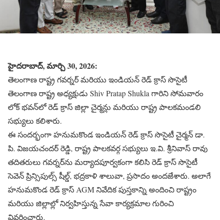
హైదరాబాద్, మార్చి 30, 2026:
తెలంగాణ రాష్ట్ర గవర్నర్ మరియు ఇండియన్ రెడ్ క్రాస్ సొసైటీ
తెలంగాణ రాష్ట్ర అధ్యక్షుడు Shiv Pratap Shukla గారిని సోమవారం
లోక్ భవన్‌లో రెడ్ క్రాస్ జిల్లా చైర్మన్లు మరియు రాష్ట్ర పాలకమండలి
సభ్యులు కలిశారు.
ఈ సందర్భంగా హనుమకొండ ఇండియన్ రెడ్ క్రాస్ సొసైటీ చైర్మన్ డా.
పి. విజయచందర్ రెడ్డి, రాష్ట్ర పాలకవర్గ సభ్యులు ఇ.వి. శ్రీనివాస్ రావు
తదితరులు గవర్నర్‌ను మర్యాదపూర్వకంగా కలిసి రెడ్ క్రాస్ సొసైటీ
సెవెన్ ప్రిన్సిపుల్స్ షీల్డ్, భద్రకాళి శాలువా, ప్రసాదం అందజేశారు. అలాగే
హనుమకొండ రెడ్ క్రాస్ AGM నివేదిక పుస్తకాన్ని అందించి రాష్ట్రం
మరియు జిల్లాల్లో నిర్వహిస్తున్న సేవా కార్యక్రమాల గురించి
వివరించారు.