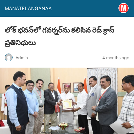
MANATELANGANAA
లోక్ భవన్‌లో గవర్నర్‌ను కలిసిన రెడ్ క్రాస్
ప్రతినిధులు
Admin
4 months ago