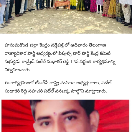
హనుమకొండ జిల్లా కేంద్రం వడ్డేపల్లిలో ఆదివారం తెలంగాణ
రాజ్యాధికార పార్టీ ఆధ్వర్యంలో పీపుల్స్ వార్ పార్టీ కేంద్ర కమిటీ
సభ్యుడు కామ్రేడ్ పటేల్ సుధాకర్ రెడ్డి 17వ వర్ధంతి కార్యక్రమాన్ని
నిర్వహించారు.
ఈ కార్యక్రమంలో టీఆర్‌పీ రాష్ట్ర మహిళా అధ్యక్షురాలు, పటేల్
సుధాకర్ రెడ్డి సహచరి పటేల్ వనజక్క పాల్గొని మాట్లాడారు.