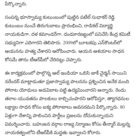
పేర్కొన్నారు.
సంపన్న భూస్వామ్య కుటుంబంలో పుట్టిన పటేల్ సుధాకర్ రెడ్డి
కుటుంబం నుంచే తిరుగుబాటు ప్రారంభించి, రాడికల్ విద్యార్థి
నాయకుడిగా, దళ కమాండర్‌గా, దండకారణ్యంలో పనిచేసి కేంద్ర కమిటీ
సభ్యునిగా ఎదిగారని తెలిపారు. 2009లో బూటకపు ఎన్‌కౌంటర్‌లో
ఆయనను హత్య చేశారని ఆరోపించారు. ఆయన ఆశయాల సాధన
కోసమే తాను టీఆర్‌పీలో చేరినట్లు చెప్పారు.
ఈ కార్యక్రమంలో పాల్గొన్న ఆల్ ఇండియా ఒబిసి జాక్ చైర్మన్ సాయిని
నరేందర్ మాట్లాడుతూ ప్రజాస్వామ్య పాలనను ప్రశ్నించిన అనేక మంది
పోరాట యోధులు అడవిబాట పట్టి ఉద్యమించారని అన్నారు. రెండు
తరాల యువతను పాలకులు కాల్చిచంపారని ఆరోపిస్తూ, త్యాగధనుల
లక్ష్యాల సాధన కోసం ఐక్య పోరాటాలు అవసరమని పేర్కొన్నారు. 80
ఏళ్లుగా దేశాన్ని పాలించిన పార్టీలు ప్రజలను దోచుకున్నాయని
విమర్శించారు. బహుజన వర్గాల రాజ్య నిర్మాణం కోసం తీన్మార్ మల్లన్న
నాయకత్వంలోని టీఆర్‌పీకి మద్దతు ఇవ్వాలని కోరారు.