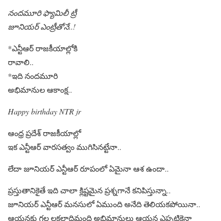
నందమూరి ఫ్యామిలీ ట్రీ
జూనియర్ ఎంట్రీతోనే..!
*ఎన్టీఆర్ రాజకీయాల్లోకి
రావాలి..
*ఇది నందమూరి
అభిమానుల ఆకాంక్ష..
Happy birthday NTR jr
ఆంధ్ర ప్రదేశ్ రాజకీయాల్లో
ఇక ఎన్టీఆర్ వారసత్వం ముగిసినట్టేనా..
లేదా జూనియర్ ఎన్టీఆర్ రూపంలో ఏమైనా ఆశ ఉందా..
ప్రస్తుతానికైతే ఇది చాలా క్లిష్టమైన ప్రశ్నగానే కనిపిస్తున్నా..
జూనియర్ ఎన్టీఆర్ మనసులో ఏముంది అనేది తెలియకపోయినా..
ఆయనకు గల లక్షలాదిమంది అభిమానులు ఆయన ఎప్పటికైనా