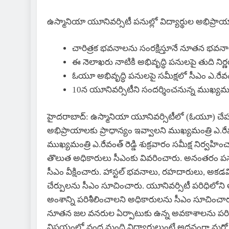
ఉస్మానియా యూనివ‌ర్సిటీ ప‌నుల్లో విద్యార్థుల అభిప్రాయ
చారిత్ర‌క భ‌వ‌నాల‌ను సంర‌క్షిస్తూనే నూత‌న భ‌వ‌న
ఈ నెలాఖ‌రు నాటికి అభివృద్ధి ప‌నుల‌పై తుది నిర
ఓయూ అభివృద్ధి పనుల‌పై స‌మీక్ష‌లో సీఎం ఎ.రేవంత్
10న యూనివ‌ర్సిటీని సంద‌ర్శించ‌నున్న ముఖ్య‌మం
హైద‌రాబాద్‌: ఉస్మానియా యూనివ‌ర్సిటీలో (ఓయూ) చేప‌ట్ట‌న
అభిప్రాయాల‌కు ప్రాధాన్యం ఇవ్వాల‌ని ముఖ్య‌మంత్రి ఎ.
ముఖ్య‌మంత్రి ఎ.రేవంత్ రెడ్డి శుక్ర‌వారం స‌మీక్ష నిర్వ‌హ
తొలుత అధికారులు సీఎంకు వివ‌రించారు. అనంత‌రం ప‌నుల‌
సీఎం వీక్షించారు. హాస్ట‌ల్ భ‌వ‌నాలు, ర‌హ‌దారులు, అక‌డ
చేర్పుల‌ను సీఎం సూచించారు. యూనివ‌ర్సిటీ ప‌రిధిలోని అట
అంశాన్ని ప‌రిశీలించాల‌ని అధికారుల‌ను సీఎం సూచించారు. 
నూత‌న జ‌ల వ‌న‌రుల ఏర్పాటుకు ఉన్న అవ‌కాశాల‌ను ప‌రిశీ
విష‌యంలో వంద మంది విద్యార్థులుంటే అద‌నంగా మ‌రో ప