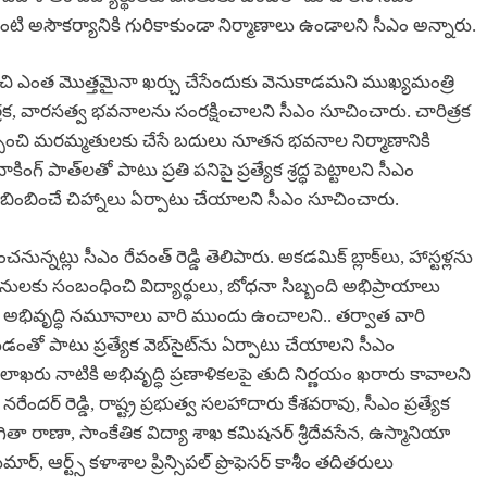
ువంటి అసౌక‌ర్యానికి గురికాకుండా నిర్మాణాలు ఉండాల‌ని సీఎం అన్నారు.
ి ఎంత మొత్త‌మైనా ఖ‌ర్చు చేసేందుకు వెనుకాడ‌మ‌ని ముఖ్య‌మంత్రి
్ర‌క, వార‌స‌త్వ భ‌వ‌నాల‌ను సంర‌క్షించాల‌ని సీఎం సూచించారు. చారిత్ర‌క
్చించి మ‌ర‌మ్మ‌తుల‌కు చేసే బ‌దులు నూత‌న భ‌వ‌నాల నిర్మాణానికి
ంగ్ పాత్‌లతో పాటు ప్ర‌తి ప‌నిపై ప్ర‌త్యేక శ్ర‌ద్ధ పెట్టాల‌ని సీఎం
ర‌తిబింబించే చిహ్నాలు ఏర్పాటు చేయాల‌ని సీఎం సూచించారు.
న‌ట్లు సీఎం రేవంత్ రెడ్డి తెలిపారు. అక‌డ‌మిక్ బ్లాక్‌లు, హాస్ట‌ళ్ల‌ను
ి ప‌నుల‌కు సంబంధించి విద్యార్థులు, బోధ‌నా సిబ్బంది అభిప్రాయాలు
 అభివృద్ధి న‌మూనాలు వారి ముందు ఉంచాల‌ని.. త‌ర్వాత వారి
‌డంతో పాటు ప్ర‌త్యేక వెబ్‌సైట్‌ను ఏర్పాటు చేయాల‌ని సీఎం
ఖ‌రు నాటికి అభివృద్ధి ప్ర‌ణాళిక‌ల‌పై తుది నిర్ణ‌యం ఖ‌రారు కావాల‌ని
ంద‌ర్ రెడ్డి, రాష్ట్ర ప్ర‌భుత్వ స‌ల‌హాదారు కేశ‌వ‌రావు, సీఎం ప్ర‌త్యేక
యోగితా రాణా, సాంకేతిక విద్యా శాఖ క‌మిష‌న‌ర్ శ్రీ‌దేవ‌సేన‌, ఉస్మానియా
్‌, ఆర్ట్స్ క‌ళాశాల ప్రిన్సిప‌ల్ ప్రొఫెస‌ర్ కాశీం త‌దిత‌రులు