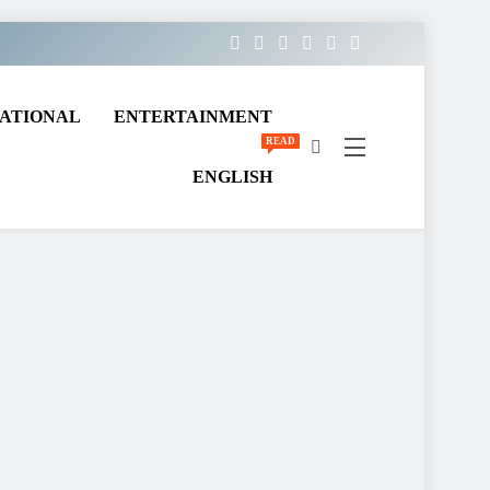
ATIONAL
ENTERTAINMENT
READ
ENGLISH