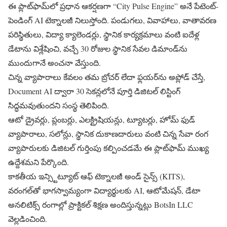
ఈ ప్లాట్‌ఫామ్‌లో ప్రధాన ఆకర్షణగా “City Pulse Engine” అనే పేటెంట్-
పెండింగ్ AI టెక్నాలజీ నిలుస్తోంది. పండుగలు, వివాహాలు, వాతావరణ
పరిస్థితులు, విద్యా క్యాలెండర్లు, స్థానిక కార్యక్రమాలు వంటి ఐదేళ్ల
డేటాను విశ్లేషించి, వచ్చే 30 రోజుల స్థానిక సేవల డిమాండ్‌ను
ముందుగానే అంచనా వేస్తుంది.
చిన్న వ్యాపారాలు కేవలం తమ బ్రోచర్ లేదా ఫ్లయర్‌ను అప్లోడ్ చేస్తే,
Document AI ద్వారా 30 సెకన్లలోనే పూర్తి డిజిటల్ లిస్టింగ్
సిద్ధమవుతుందని సంస్థ తెలిపింది.
ఆటో డ్రైవర్లు, ప్లంబర్లు, ఎలక్ట్రిషియన్లు, ట్యూటర్లు, హోమ్ ఫుడ్
వ్యాపారాలు, సలోన్లు, స్థానిక దుకాణదారులు వంటి చిన్న సేవా రంగ
వ్యాపారులకు డిజిటల్ గుర్తింపు కల్పించడమే ఈ ప్లాట్‌ఫామ్ ముఖ్య
ఉద్దేశమని పేర్కొంది.
కాకతీయ ఇన్స్టిట్యూట్ ఆఫ్ టెక్నాలజీ అండ్ సైన్స్ (KITS),
వరంగల్‌తో భాగస్వామ్యంగా విద్యార్థులకు AI, ఆటోమేషన్, డేటా
అనలిటిక్స్ రంగాల్లో ప్రాక్టికల్ శిక్షణ అందిస్తున్నట్లు BotsIn LLC
వెల్లడించింది.