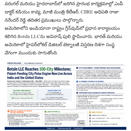
వరంగల్ మరియు హైదరాబాద్‌లో జరిగిన ప్రారంభ కార్యక్రమాల్లో ఎంపీ
డాక్టర్ కడియం కావ్య, మాజీ మంత్రి కేటీఆర్, CIIRE అధిపతి రాజా
నరేందర్ రెడ్డి తదితర ప్రముఖులు పాల్గొన్నారు.
అమెరికాలోని ఇండియానా రాష్ట్రం గ్రీన్‌వుడ్‌లో ప్రధాన కార్యాలయం
కలిగిన BotsIn LLCను అవినాష్ పులి స్థాపించారు. భారత్ మరియు
అమెరికాలో హైపర్‌లోకల్ డిజిటల్ టెక్నాలజీ విస్తరణ దిశగా సంస్థ
వేగంగా ముందుకు సాగుతోంది.