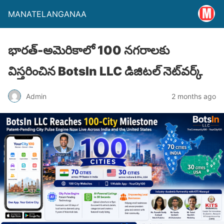
MANATELANGANAA
భారత్-అమెరికాలో 100 నగరాలకు
విస్తరించిన BotsIn LLC డిజిటల్ నెట్‌వర్క్
Admin
2 months ago