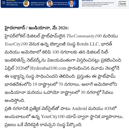
హైదరాబాద్ / ఇండియానా, మే 2026:
హైపర్‌లోకల్ డిజిటల్ ప్లాట్‌ఫామ్‌లైన
TheCommunity100
మరియు
YourCity100
వెనుక ఉన్న టెక్నాలజీ సంస్థ BotsIn LLC, భారత్
మరియు అమెరికాలో కలిపి 100 నగరాలకు తన డిజిటల్ సిటీ-
ఇంటెలిజెన్స్ నెట్‌వర్క్‌ను విజయవంతంగా విస్తరించినట్లు ప్రకటించింది.
ఏప్రిల్ 2026లో Hyderabad100.com ప్రారంభించిన మూడు నెలల్లోనే
ఈ లక్ష్యాన్ని సంస్థ సాధించిందని తెలిపింది. ప్రస్తుతం ఈ ప్లాట్‌ఫామ్
భారతదేశంలోని 19 రాష్ట్రాలలో 70 నగరాలు, అలాగే అమెరికాలోని
ఇండియానా మరియు ఒహాయో రాష్ట్రాలలో 30 నగరాల్లో సేవలు
అందిస్తోంది.
ప్రతి నగరానికి ప్రత్యేక వెబ్‌సైట్‌తో పాటు Android మరియు iOSలో
అందుబాటులో ఉన్న YourCity100 యాప్ ద్వారా స్థానిక వ్యాపారాలు,
ప్రజలు ఒకే వేదికపైకి రావచ్చని సంస్థ పేర్కొంది.