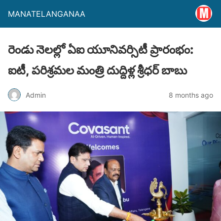
MANATELANGANAA
రెండు నెలల్లో ఏఐ యూనివర్సిటీ ప్రారంభం:
ఐటీ, పరిశ్రమల మంత్రి దుద్దిళ్ల శ్రీధర్ బాబు
Admin
8 months ago