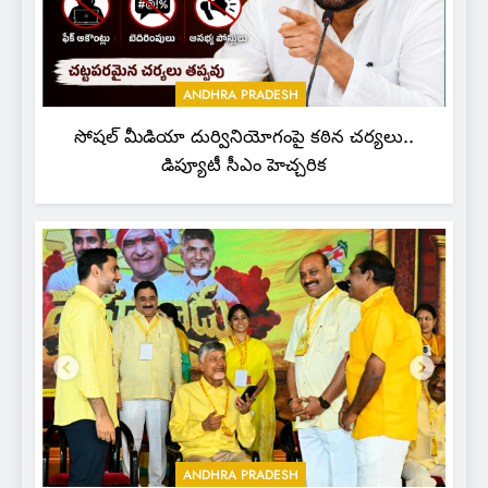
ANDHRA PRADESH
సోషల్ మీడియా దుర్వినియోగంపై కఠిన చర్యలు..
డిప్యూటీ సీఎం హెచ్చరిక
ANDHRA PRADESH