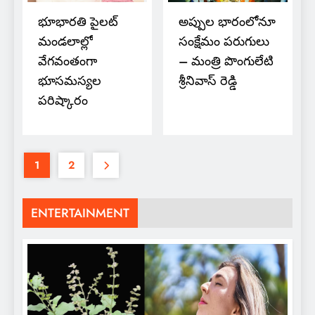
భూభార‌తి పైల‌ట్
అప్పుల భారంలోనూ
మండ‌లాల్లో
సంక్షేమం పరుగులు
వేగ‌వంతంగా
– మంత్రి పొంగులేటి
భూస‌మ‌స్య‌ల
శ్రీనివాస్ రెడ్డి
ప‌రిష్కారం
1
2
ENTERTAINMENT