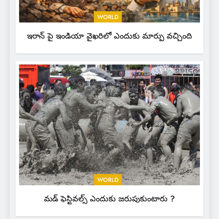
WORLD
ఇరాన్ పై ఇండియా వైఖరిలో ఎందుకు మార్పు వచ్చింది
WORLD
మడ్ ఫెస్టివల్స్ ఎందుకు జరుపుకుంటారు ?