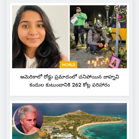
WORLD
అమెరికాలో రోడ్డు ప్రమాదంలో చనిపోయిన జాహ్నవి
కందుల కుటుంబానికి 262 కోట్ల పరిహారం