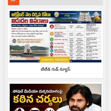
AP
ANDHRA PRADESH
టీటీడి గుడ్ న్యూస్