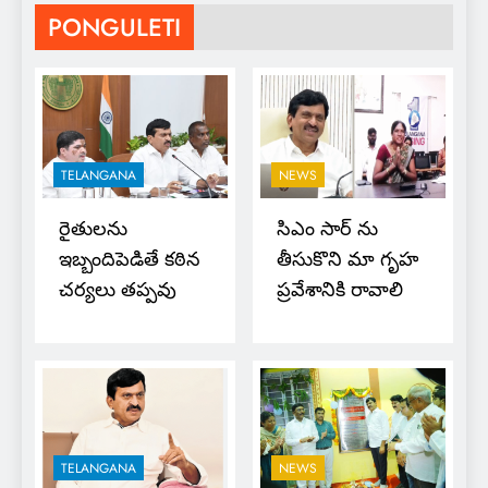
PONGULETI
TELANGANA
NEWS
రైతుల‌ను
సిఎం సార్ ను
ఇబ్బందిపెడితే క‌ఠిన
తీసుకొని మా గృహ
చ‌ర్య‌లు త‌ప్ప‌వు
ప్ర‌వేశానికి రావాలి
TELANGANA
NEWS