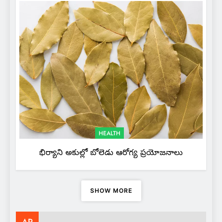
HEALTH
భిర్యాని అకుల్లో బోలెడు ఆరోగ్య ప్రయోజనాలు
SHOW MORE