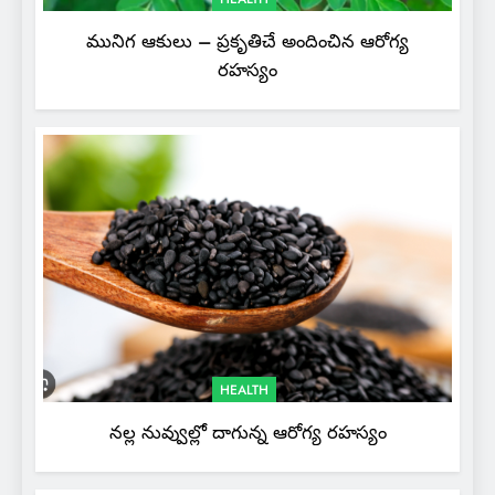
మునిగ ఆకులు – ప్రకృతిచే అందించిన ఆరోగ్య
రహస్యం
HEALTH
నల్ల నువ్వుల్లో దాగున్న ఆరోగ్య రహస్యం