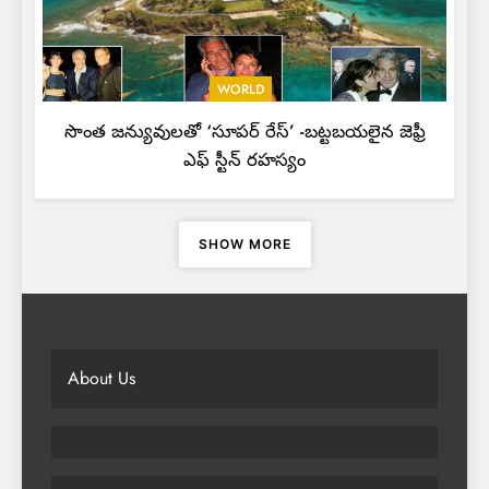
WORLD
సొంత జన్యువులతో ‘సూపర్ రేస్’ -బట్టబయలైన జెఫ్రీ
ఎఫ్ స్టీన్ రహస్యం
SHOW MORE
About Us