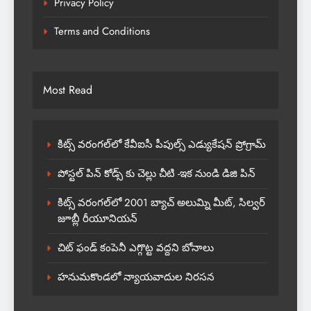
Privacy Policy
Terms and Conditions
Most Read
కిట్స్ వరంగల్‌లో కేవీఐసీ పీపుల్స్ ఎడ్యుకేషన్ ప్రోగ్రామ్
పోస్టల్ పిన్ కోడ్స్ కు చెల్లు చీటి -ఇక నుండి డిజి పిన్
కిట్స్ వరంగల్‌లో 2001 బ్యాచ్ అలుమ్ని మీట్, సిల్వర్
జూబ్లీ రీయూనియన్
చిట్ ఫండ్ కంపెనీ ఎగ్గొట్ట వద్దని బోనాలు
హనుమకొండలో న్యాయవాదుల నిరసన