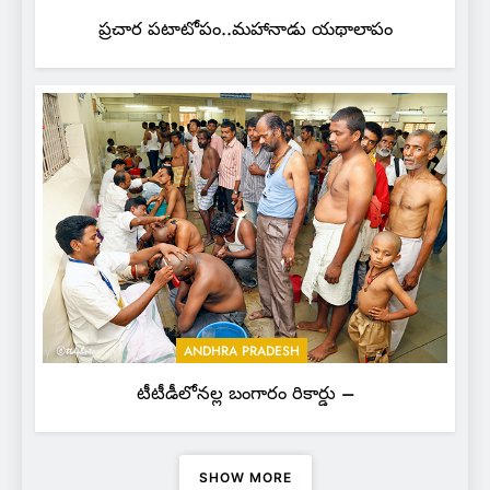
ప్రచార పటాటోపం..మహానాడు యథాలాపం
ANDHRA PRADESH
టీటీడీలోనల్ల బంగారం రికార్డు –
SHOW MORE