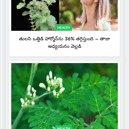
HEALTH
తులసి ఒత్తిడి హార్మోన్‌ను 36% తగ్గిస్తుంది – తాజా
అధ్యయనం వెల్లడి
HEALTH