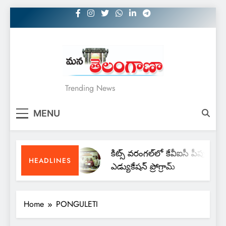
Skip
to
content
MANATELANGANAA
Trending News
MENU
కిట్స్ వరంగల్‌లో కేవీఐసీ పీపుల్స్
HEADLINES
ఎడ్యుకేషన్ ప్రోగ్రామ్
Home
PONGULETI