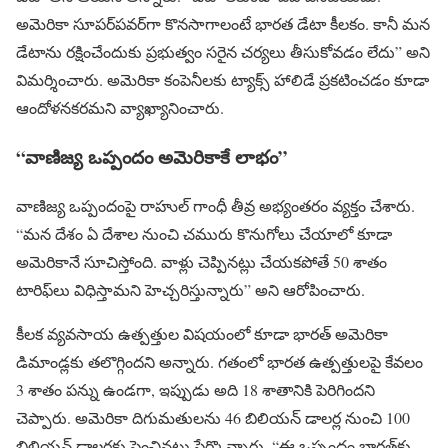
అమెరికా సూపర్‌పవర్‌గా కొనసాగాలంటే భారత డేటా కీలకం. కానీ మన
డేటాను రక్షించేందుకు ప్రభుత్వం సరైన చర్యలు తీసుకోవడం లేదు” అని
విమర్శించారు. అమెరికా కంపెనీలకు ట్యాక్స్ హాలిడే ప్రకటించడం కూడా
ఆందోళనకరమని వ్యాఖ్యానించారు.
“వాణిజ్య ఒప్పందం అమెరికాకే లాభం”
వాణిజ్య ఒప్పందంపై రాహుల్‌ గాంధీ తీవ్ర అభ్యంతరం వ్యక్తం చేశారు.
“మన దేశం ఏ దేశాల నుంచి చమురు కొనుగోలు చేయాలో కూడా
అమెరికానే సూచిస్తోంది. వాళ్లు చెప్పినట్లు చేయకపోతే 50 శాతం
టారిఫ్‌లు విధిస్తామని హెచ్చరిస్తున్నారు” అని ఆరోపించారు.
కీలక వ్యవసాయ ఉత్పత్తుల విషయంలో కూడా భారత్ అమెరికా
డిమాండ్లకు తలొగ్గిందని అన్నారు. గతంలో భారత ఉత్పత్తులపై కేవలం
3 శాతం పన్ను ఉండగా, ఇప్పుడు అది 18 శాతానికి పెరిగిందని
చెప్పారు. అమెరికా దిగుమతులను 46 బిలియన్ డాలర్ల నుంచి 100
బిలియన్ డాలర్లకు పెంచినట్లు పేర్కొన్నారు. “ఈ ఒప్పందం భారత్‌కు