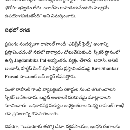
భరోసా ఇవ్వడం లేదు. డాలర్‌ను కాపాడుకునేందుకు మాత్రమే
ఉపయోగపడుతోంది” అని విమర్శించారు.
సభలో రగడ
ప్రసంగం సందర్భంగా రాహుల్‌ గాంధీ ‘ఎప్‌స్టీన్ ఫైల్స్’ అంశాన్ని
ప్రస్తావించడంతో సభలో వాగ్వాదం చోటుచేసుకుంది. స్పీకర్ స్థానంలో
Jagdambika Pal
ఉన్న
అభ్యంతరం వ్యక్తం చేశారు. అదానీ, అనిల్
Ravi Shankar
అంబానీ, హర్దీప్ సింగ్ పూరీ పేర్లను ప్రస్తావించడంపై
Prasad
పాయింట్ ఆఫ్ ఆర్డర్ లేవనెత్తారు.
దీంతో రాహుల్ గాంధీ వ్యాఖ్యలను రికార్డుల నుంచి తొలగించాలని
స్పీకర్ ఆదేశించారు. బడ్జెట్ అంశాలకే పరిమితమై మాట్లాడాలని
సూచించారు. అధికారపక్ష సభ్యుల అభ్యంతరాల మధ్య రాహుల్ గాంధీ
తన ప్రసంగాన్ని కొనసాగించారు.
చివరిగా, “అమెరికాకు తలొగ్గి డేటా, వ్యవసాయం, ఇంధన రంగాలను