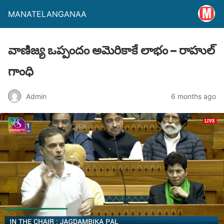
MANATELANGANAA
వాణిజ్య ఒప్పందం అమెరికాకే లాభం – రాహుల్
గాంధి
Admin
6 months ago