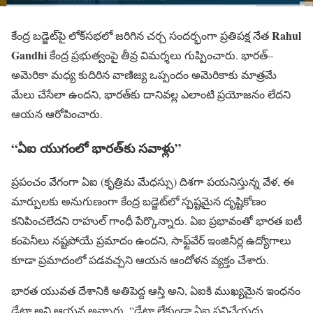
Rahul
కేంద్ర బడ్జెట్‌పై లోక్‌సభలో జరిగిన చర్చ సందర్భంగా ప్రతిపక్ష నేత
Gandhi
కేంద్ర ప్రభుత్వంపై తీవ్ర విమర్శలు గుప్పించారు. భారత్–
అమెరికా మధ్య కుదిరిన వాణిజ్య ఒప్పందం అమెరికాకు మాత్రమే
మేలు చేసేలా ఉందని, భారత్‌కు దానివల్ల ఎలాంటి ప్రయోజనం లేదని
ఆయన ఆరోపించారు.
“ఏఐ యుగంలో భారత్‌కు సవాళ్లు”
ప్రపంచం వేగంగా ఏఐ (కృత్రిమ మేధస్సు) దిశగా పయనిస్తున్న వేళ, ఈ
మార్పులకు అనుగుణంగా కేంద్ర బడ్జెట్‌లో స్పష్టమైన దృష్టికోణం
కనిపించలేదని రాహుల్‌ గాంధీ పేర్కొన్నారు. ఏఐ ప్రభావంతో భారత ఐటీ
కంపెనీలు నష్టపోయే ప్రమాదం ఉందని, సాఫ్ట్‌వేర్ ఇంజినీర్ల ఉద్యోగాలు
కూడా ప్రమాదంలో పడవచ్చని ఆయన ఆందోళన వ్యక్తం చేశారు.
భారత యువత దేశానికి అతిపెద్ద ఆస్తి అని, ఏఐకి ముఖ్యమైన ఇంధనం
డేటా అని ఆయన అన్నారు. “డేటా లేకుండా ఏఐ పనిచేయదు.