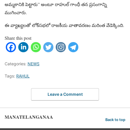
అమ్మకానికి పెట్టారు” అంటూ రాహుల్ గాంధీ తన ప్రసంగాన్ని
ముగించారు.
ఈ వ్యాఖ్యలతో లోక్‌సభలో రాజకీయ వాతావరణం మరింత వేడెక్కింది.
Share this post
Categories:
NEWS
Tags:
RAHUL
Leave a Comment
MANATELANGANAA
Back to top