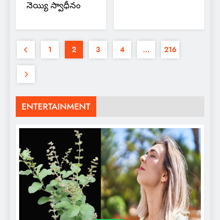
నెయ్యి స్వాధీనం
1
2
3
4
…
216
ENTERTAINMENT