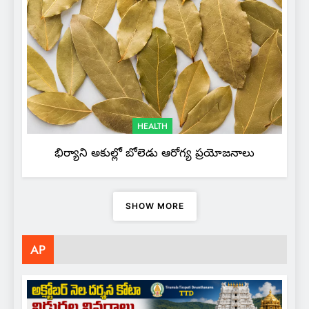
HEALTH
భిర్యాని అకుల్లో బోలెడు ఆరోగ్య ప్రయోజనాలు
SHOW MORE
AP