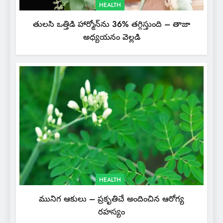
HEALTH
తులసి ఒత్తిడి హార్మోన్‌ను 36% తగ్గిస్తుంది – తాజా
అధ్యయనం వెల్లడి
HEALTH
మునిగ ఆకులు – ప్రకృతిచే అందించిన ఆరోగ్య
రహస్యం