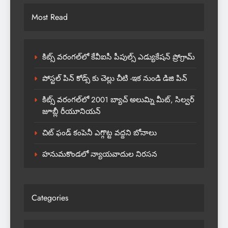
Most Read
కిట్స్ వరంగల్‌లో కేవీఐసీ పీపుల్స్ ఎడ్యుకేషన్ ప్రోగ్రామ్
పోస్టల్ పిన్ కోడ్స్ కు చెల్లు చీటి -ఇక నుండి డిజి పిన్
కిట్స్ వరంగల్‌లో 2001 బ్యాచ్ అలుమ్ని మీట్, సిల్వర్
జూబ్లీ రీయూనియన్
చిట్ ఫండ్ కంపెనీ ఎగ్గొట్ట వద్దని బోనాలు
హనుమకొండలో న్యాయవాదుల నిరసన
Categories