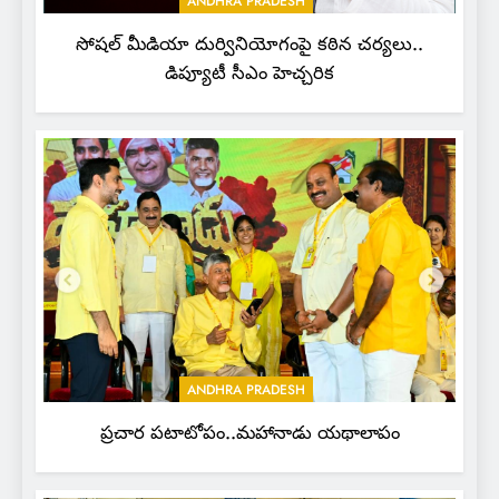
ANDHRA PRADESH
సోషల్ మీడియా దుర్వినియోగంపై కఠిన చర్యలు..
డిప్యూటీ సీఎం హెచ్చరిక
ANDHRA PRADESH
ప్రచార పటాటోపం..మహానాడు యథాలాపం