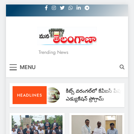
Skip
to
content
MANATELANGANAA
Trending News
MENU
కిట్స్ వరంగల్‌లో కేవీఐసీ పీపుల్స్
HEADLINES
ఎడ్యుకేషన్ ప్రోగ్రామ్