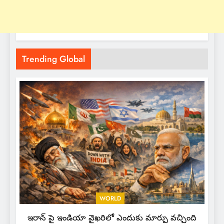
Trending Global
WORLD
ఇరాన్ పై ఇండియా వైఖరిలో ఎందుకు మార్పు వచ్చింది