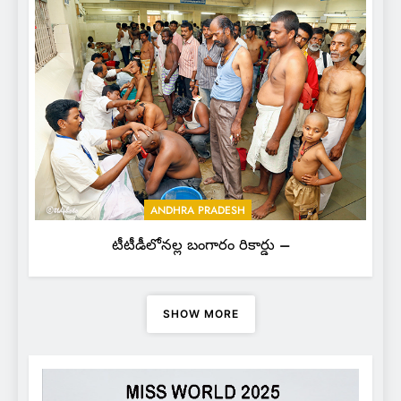
ANDHRA PRADESH
టీటీడీలోనల్ల బంగారం రికార్డు –
SHOW MORE