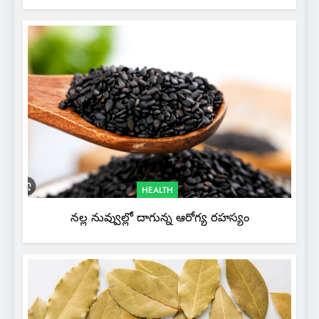
HEALTH
నల్ల నువ్వుల్లో దాగున్న ఆరోగ్య రహస్యం