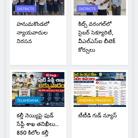
DISTRICTS
DISTRICTS
హనుమకొండలో
కిట్స్ వరంగల్‌లో
న్యాయవాదుల
సైబర్ సెక్యూరిటీ,
నిరసన
వీఎల్‌ఎస్‌ఐ బీటెక్
కోర్సులు
TELANGANA
ANDHRA PRADESH
కల్తీ నెయ్యిపై ఫుడ్
టీటీడి గుడ్ న్యూస్
సేఫ్టీ శాఖ తనిఖీలు..
850 కిలోల కల్తీ