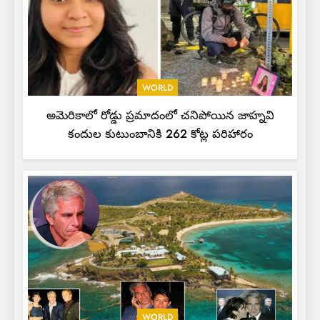
WORLD
అమెరికాలో రోడ్డు ప్రమాదంలో చనిపోయిన జాహ్నవి
కందుల కుటుంబానికి 262 కోట్ల పరిహారం
WORLD