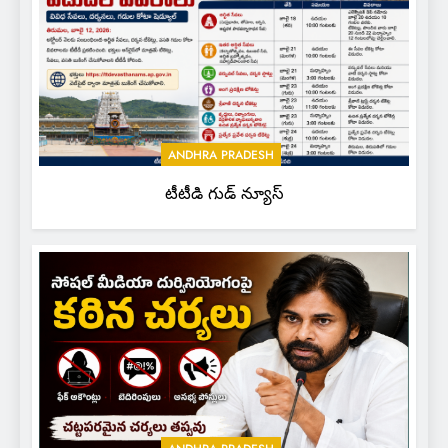
ANDHRA PRADESH
టీటీడి గుడ్ న్యూస్