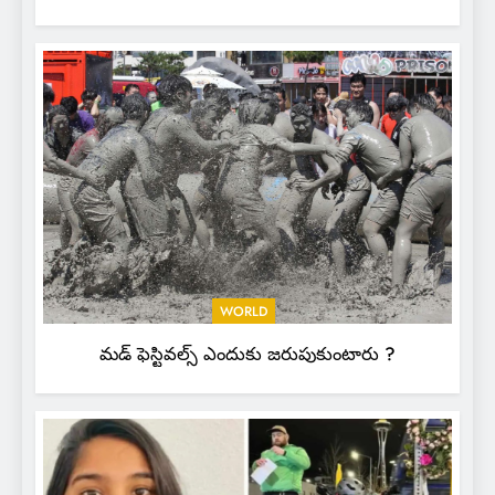
WORLD
మడ్ ఫెస్టివల్స్ ఎందుకు జరుపుకుంటారు ?