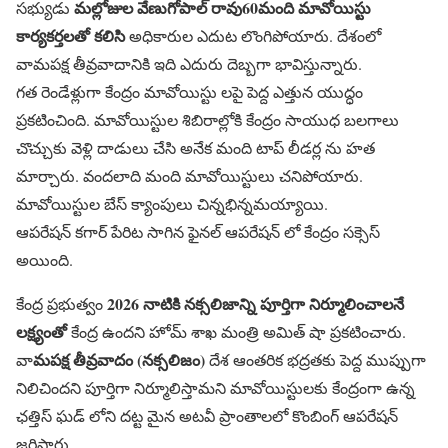
మల్లోజుల వేణుగోపాల్ రావు
60మంది మావోయిస్టు
సభ్యుడు
కార్యకర్తలతో కలిసి
అధికారుల ఎదుట లొంగిపోయారు. దేశంలో
వామపక్ష తీవ్రవాదానికి ఇది ఎదురు దెబ్బగా భావిస్తున్నారు.
గత రెండేళ్లుగా కేంద్రం మావోయిస్టు లపై పెద్ద ఎత్తున యుద్ధం
ప్రకటించింది. మావోయిస్టుల శిబిరాల్లోకి కేంద్రం సాయుధ బలగాలు
చొచ్చుకు వెళ్లి దాడులు చేసి అనేక మంది టాప్ లీడర్ల ను హత
మార్చారు. వందలాది మంది మావోయిస్టులు చనిపోయారు.
మావోయిస్టుల బేస్ క్యాంపులు చిన్నభిన్నమయ్యాయి.
ఆపరేషన్ కగార్ పేరిట సాగిన ఫైనల్ ఆపరేషన్ లో కేంద్రం సక్సెస్
అయింది.
2026 నాటికి నక్సలిజాన్ని పూర్తిగా నిర్మూలించాలనే
కేంద్ర ప్రభుత్వం
లక్ష్యంతో
కేంద్ర ఉందని హోమ్ శాఖ మంత్రి అమిత్ షా ప్రకటించారు.
మపక్ష తీవ్రవాదం (నక్సలిజం)
వా
దేశ ఆంతరిక భద్రతకు పెద్ద ముప్పుగా
నిలిచిందని పూర్తిగా నిర్మూలిస్తామని మావోయిస్టులకు కేంద్రంగా ఉన్న
ఛత్తిస్ ఘడ్ లోని దట్ట మైన అటవీ ప్రాంతాలలో కొంబింగ్ ఆపరేషన్
జరిపారు.