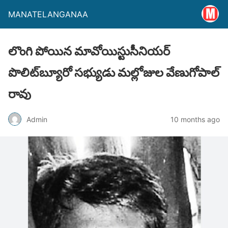
MANATELANGANAA
లొంగి పోయిన మావోయిస్టుసీనియర్
పొలిట్‌బ్యూరో సభ్యుడు మల్లోజుల వేణుగోపాల్
రావు
Admin
10 months ago