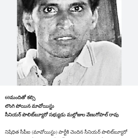
60మందితో కల్సి
లొంగి పోయిన మావోయిస్టు
సీనియర్ పొలిట్‌బ్యూరో సభ్యుడు మల్లోజుల వేణుగోపాల్ రావు
నిషేధిత సీపీఐ (మావోయిస్టు) పార్టీకి చెందిన సీనియర్ పొలిట్‌బ్యూరో