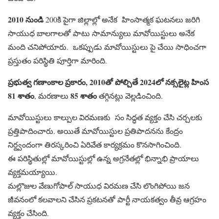
2010 నుండి
200కి పైగా జిల్లాల్లో అనేక హింసాత్మక ఘటనలు జరిగి
సాయుధ బాలగాలతో పాటు సామాన్యులు మావోయిస్టులు అనేక
మంది చనిపోయారు. ఒకప్పుడు మావోయిస్టులు పై చేయి సాధించగా
ప్రస్తుతం పరిస్థితి పూర్తిగా మారింది.
ప్రభుత్వ గణాంకాల ప్రకారం, 2010తో పోల్చితే 2024లో నక్సలైట్ల హింస
81 శాతం
85 శాతం
, మరణాలు
తగ్గినట్లు వెల్లడించింది.
మావోయిస్టులు కాల్పుల విరమణకు సం సిద్ధత వ్యక్తం చేసి చర్చలకు
ప్రత్తిపాదించారు. అయితే మావోయిస్టుల ప్రతిపాదనను కేంద్రం
నిర్ద్వందంగా తిరస్కరించి ఏరివేత కార్యక్రమం కొనసాగించింది.
ఈ పరిస్థితుల్లో మావోయిస్టుల్లో ఉన్న అగ్రనేతల్లో భిన్నాభి ప్రాయాలు
వ్యక్తమయ్యాయి.
మల్లొజుల వేణుగోపాల్ సాయుధ విరమణ చేసి లొంగిపోయి జన
జీవనంలో కలవాలని చేసిన ప్రకటనతో పార్టీ నాయకత్వం తీవ్ర ఆగ్రహం
వ్యక్తం చేసింది.