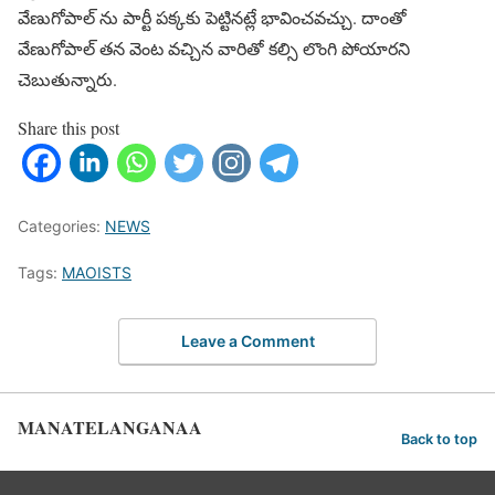
వేణుగోపాల్ ను పార్టీ పక్కకు పెట్టినట్లే భావించవచ్చు. దాంతో
వేణుగోపాల్ తన వెంట వచ్చిన వారితో కల్సి లొంగి పోయారని
చెబుతున్నారు.
Share this post
Categories:
NEWS
Tags:
MAOISTS
Leave a Comment
MANATELANGANAA
Back to top