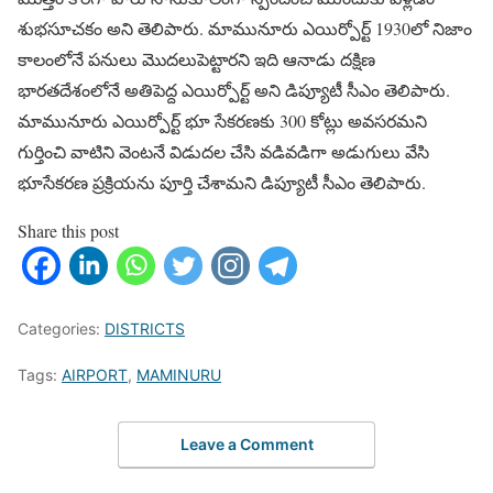
శుభసూచకం అని తెలిపారు. మామునూరు ఎయిర్పోర్ట్ 1930లో నిజాం
కాలంలోనే పనులు మొదలుపెట్టారని ఇది ఆనాడు దక్షిణ
భారతదేశంలోనే అతిపెద్ద ఎయిర్పోర్ట్ అని డిప్యూటీ సీఎం తెలిపారు.
మామునూరు ఎయిర్పోర్ట్ భూ సేకరణకు 300 కోట్లు అవసరమని
గుర్తించి వాటిని వెంటనే విడుదల చేసి వడివడిగా అడుగులు వేసి
భూసేకరణ ప్రక్రియను పూర్తి చేశామని డిప్యూటీ సీఎం తెలిపారు.
Share this post
Categories:
DISTRICTS
Tags:
AIRPORT
,
MAMINURU
Leave a Comment