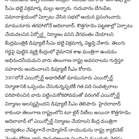
సీఎం భట్టి విక్రమార్క మల్లు అన్నారు. గురువారం బేగంపేట
విమానాశ్రయంలో ఏర్పాటు చేసిన సభలో ఆయన ప్రసంగించారు.
మామునూరు తరహాలోనే ఆదిలాబాద్, కొత్తగూడెం పట్టణాల్లో ఏర్పాటు
చేయదలచిన ఏర్పోర్ట్ల నిర్మాణం పనిని వేగవంతం చేయాలని
కేంద్రమంత్రికి డిప్యూటీ సీఎం భట్టి విక్రమార్క విజ్ఞప్తి చేశారు. తెలుగు
గడ్డపై పుట్టిన వ్యక్తి కేంద్రంలో వైమానిక శాఖ మంత్రిగా ఉండడం
అభినందనీయమని వారు తెలంగాణ రాష్ట్ర అవసరాలను గుర్తిస్తూ
సహకారం అందించాలని డిప్యూటీ సీఎం కోరారు.
2007లోనే ఎయిర్పోర్ట్ అథారిటీతో మామునూరు ఎయిర్పోర్ట్
నిర్మాణానికి ఒప్పందం చేసుకున్నప్పటికీ గత పది సంవత్సరాలు
పరిపాలించిన వారు పట్టించుకోకపోవడంతో వరంగల్ ఎయిర్పోర్ట్
నిర్మాణం ఆలస్యమైందని డిప్యూటీ సీఎం తెలిపారు. హైదరాబాద్
కాకుండా తెలంగాణ రాష్ట్రంలోని టూ టైర్ సిటీలు అయినా కొత్తగూడెం
ఆదిలాబాద్ లో ఎయిర్పోర్ట్ నిర్మాణం చేయాలని కేంద్ర మంత్రిగా
బాధ్యతలు చేపట్టగానే రామ్మోహన్ నాయుడును రాష్ట్ర క్యాబినెట్
మొత్తం కోరగా వారు సానుకూలంగా స్పందించి ముందుకు వెళ్లడం