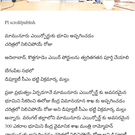
Pl scroll/publish
మామునూరు ఎయిర్పోర్టుకు భూమి అప్పగించడం
చరిత్రలో నిలిచిపోయే రోజు
అదిలాబాద్, కొత్తగూడెం ఎయిర్ పోర్టులను త్వరితగతన పూర్తి చేయాలి
బేగంపేట సభలో
డిప్యూటీ సీఎం భట్టి విక్రమార్క మల్లు
ప్రజా ప్రభుత్వం ఏర్పడగానే మామునూరు ఎయిర్పోర్ట్ కు అవసరమైన
భూమిని సేకరించి ఈరోజు కేంద్ర విమానయాన శాఖ కు అప్పగించడం
చరిత్రలో నిలిచిపోయే రోజు అని డిప్యూటీ సీఎం భట్టి విక్రమార్క మల్లు
అన్నారు. వరంగల్ జిల్లాలోని మామునూరు ఎయిర్పోర్ట్ కు అవసరమైన
300 ఎకరాల భూమిని కేంద్ర వైమానిక శాఖ మంత్రి రామ్మోహన్
నాయుడుకు అప్పగించడం చరిత్రలో నిలిచిపోయే రోజు అని డిప్యూటీ