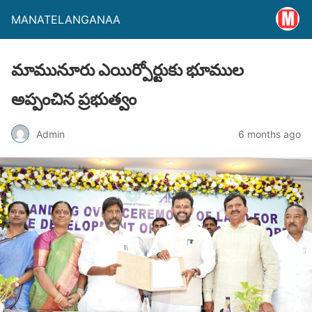
MANATELANGANAA
మామునూరు ఎయిర్పోర్టుకు భూముల
అప్పంచిన ప్రభుత్వం
Admin
6 months ago