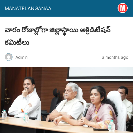
MANATELANGANAA
వారం రోజుల్లోగా జిల్లాస్థాయి అక్రిడిటేషన్
కమిటీలు
Admin
6 months ago