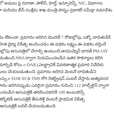
అమలు పై రవాణా, పోలీస్, హెల్త్, ఇన్సూరెన్స్, NIC, విభాగాల
యు బీసీ సంక్షేమ శాఖ మంత్రి పొన్నం ప్రభాకర్ సమీక్షా సమావేశం
ధం లేకుండా, ప్రమాదం జరిగిన మొదటి 7 రోజుల్లోపు, ఒక్కో బాధితుడికి
హిత వైద్య చికిత్స అందించడం ఈ పథకం లక్ష్యం.ఈ పథకం వర్తించే
టల్లోపు ఆసుపత్రిలో చేరాల్సి ఉంటుంది.ఆయుష్మాన్ భారత్ PM-JAY
ించబడుతుంది.NHA ద్వారా నియమించబడిన ఇతర సౌకర్యాలు కలిగి
్పిడి కోసం e-DAR (ఎలక్ట్రానిక్ వివరణాత్మక ప్రమాద నివేదిక)
మలు చేయబడుతుంది. ప్రమాదం జరిగిన వెంటనే బాధితుడిని
ు.e-DAR ID & TMS రోగి రిజిస్ట్రేషన్ ఎంటర్ చేస్తారు.అత్యవసర
మాదం జరిగినప్పుడు ఎవరైనా ప్రమాదం గురించి 112 హెల్ప్‌లైన్ ద్వారా
చబడిన ఆసుపత్రికి తరలించడానికి 108 అంబులెన్స్
టెడ్ ఆసుపత్రికి తీసుకెళ్తే వెంటనే ప్రాథమిక చికిత్స
ఆసుపత్రికి బదిలీ చేయబడుతుంది.