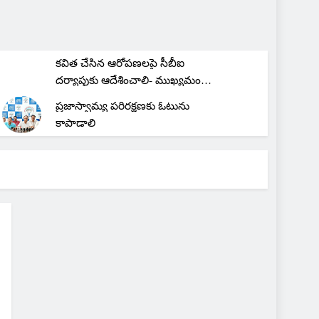
చిట్ ఫండ్ కంపెనీ ఎగ్గొట్ట వద్దని
బోనాలు
కవిత చేసిన ఆరోపణలపై సీబీఐ
దర్యాప్తుకు ఆదేశించాలి- ముఖ్యమంత్రి
రేవంత్ రెడ్డిని కోరిన ఎంపీ అర్వింద్
ప్రజాస్వామ్య పరిరక్షణకు ఓటును
ధర్మపురి
కాపాడాలి