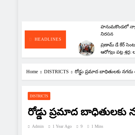
కిట్స్ వరంగల్‌లో కేవ
ఎడ్యుకేషన్ ప్రోగ్రామ్
హనుమకొండలో న్
నిరసన
HEADLINES
ప్రణామ్ డే కేర్ సెం
ఆరోగ్యం పట్ల శ్రద్ధ: 
ఏసీబీ వలలో చేర్యా
Home
DISTRICTS
రోడ్డు ప్రమాద బాధితులకు నగదు
DISTRICTS
రోడ్డు ప్రమాద బాధితులకు
Admin
1 Year Ago
9
1 Mins