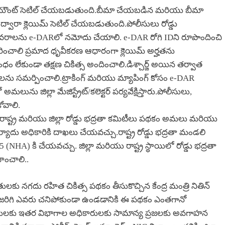
ిమ్ అమౌంట్ సెటిల్ చేయబడుతుంది.బీమా చేయబడిన మరియు బీమా
్వారా క్లెయిమ్ సెటిల్ చేయబడుతుంది.పోలీసులు రోడ్డు
 వివరాలను e-DARలో నమోదు చేయాలి. e-DAR రోగి IDని రూపొందించి
కరించాలి ప్రమాద ధృవీకరణ ఆధారంగా క్లెయిమ్ అర్హతను
ం లేకుండా తక్షణ చికిత్స అందించాలి.డిశ్చార్జ్ అయిన తర్వాత
మ్‌లను సమర్పించాలి.ట్రాకింగ్ మరియు మ్యాపింగ్ కోసం e-DAR
ు జిల్లా మేజిస్ట్రేట్/కలెక్టర్ పర్యవేక్షిస్తారు.పోలీసులు,
వాలి.
ి.రాష్ట్ర మరియు జిల్లా రోడ్డు భద్రతా కమిటీలు పథకం అమలు మరియు
ఫిర్యాదు అధికారికి దాఖలు చేయవచ్చు.రాష్ట్ర రోడ్డు భద్రతా మండలి
 (NHA) కి చేయవచ్చు. జిల్లా మరియు రాష్ట్ర స్థాయిలో రోడ్డు భద్రతా
ించాలి..
ితులకు నగదు రహిత చికిత్స పథకం తీసుకొచ్చిన కేంద్ర మంత్రి నితిన్
దాలు జరిగి ఎవరు చనిపోకుండా ఉండడానికి ఈ పథకం ఎంతగానో
కారులకు ఇతర విభాగాల అధికారులకు సామాన్య ప్రజలకు అవగాహన