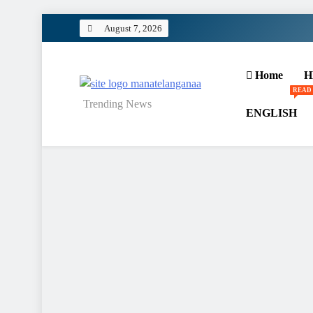
Skip
August 7, 2026
to
content
Home
H
READ
MANATELANGANAA
Trending News
ENGLISH