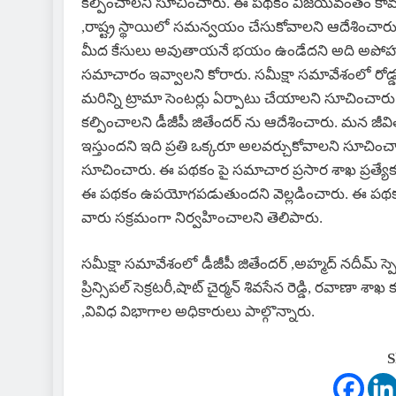
కల్పించాలని సూచించారు. ఈ పథకం విజయవంతం కావడానికి 
,రాష్ట్ర స్థాయిలో సమన్వయం చేసుకోవాలని ఆదేశించారు
మీద కేసులు అవుతాయనే భయం ఉండేదని అది అపోహ మాత
సమాచారం ఇవ్వాలని కోరారు. సమీక్షా సమావేశంలో రోడ్డ
మరిన్ని ట్రామా సెంటర్లు ఏర్పాటు చేయాలని సూచించారు
కల్పించాలని డీజీపీ జితేందర్ ను ఆదేశించారు. మన జీవిత
ఇస్తుందని ఇది ప్రతి ఒక్కరూ అలవర్చుకోవాలని సూచి
సూచించారు. ఈ పథకం పై సమాచార ప్రసార శాఖ ప్రత్యేక క
ఈ పథకం ఉపయోగపడుతుందని వెల్లడించారు. ఈ పథకం 
వారు సక్రమంగా నిర్వహించాలని తెలిపారు.
సమీక్షా సమావేశంలో డీజీపీ జితేందర్ ,అహ్మద్ నదీమ్ స్పెషల్ చ
ప్రిన్సిపల్ సెక్రటరీ,షాట్ చైర్మన్ శివసేన రెడ్డి, రవాణా
,వివిధ విభాగాల అధికారులు పాల్గొన్నారు.
S