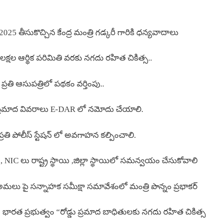
25 తీసుకొచ్చిన కేంద్ర మంత్రి గడ్కరీ గారికి ధన్యవాదాలు
 లక్షల ఆర్థిక పరిమితి వరకు నగదు రహిత చికిత్స..
తి ఆసుపత్రిలో పథకం వర్తింపు..
 ప్రమాద వివరాలు E-DAR లో నమోదు చేయాలి.
 ప్రతి పోలీస్ స్టేషన్ లో అవగాహన కల్పించాలి.
 , NIC లు రాష్ట్ర స్థాయి ,జిల్లా స్థాయిలో సమన్వయం చేసుకోవాలి
మలు పై సన్నాహక సమీక్షా సమావేశంలో మంత్రి పొన్నం ప్రభాకర్
 భారత ప్రభుత్వం “రోడ్డు ప్రమాద బాధితులకు నగదు రహిత చికిత్స