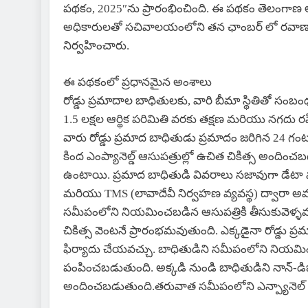
పథకం, 2025″ను ప్రారంభించింది. ఈ పథకం తెలంగాణ లో 
అధికారులతో సచివాలయంలోని తన ఛాంబర్ లో రవాణా మరి
నిర్వహించారు.
ఈ పథకంలో ప్రధానమైన అంశాలు
రోడ్డు ప్రమాదాల బాధితులకు, వారి బీమా స్థితితో సంబం
1.5 లక్షల ఆర్థిక పరిమితి వరకు తక్షణ మరియు నగదు ర
వారు రోడ్డు ప్రమాద బాధితుడు ప్రమాదం జరిగిన 24 గం
కింద ఎంప్యానెల్డ్ ఆసుపత్రుల్లో ఉచిత చికిత్స అంద
ఉంటాయి. ప్రమాద బాధితుడి వివరాలు సజావుగా డేటా మార
మరియు TMS (లావాదేవీ నిర్వహణ వ్యవస్థ) ద్వారా అ
సమీపంలోని నియమించబడిన ఆసుపత్రికి తీసుకువెళ్ళవచ్చ
చికిత్స వెంటనే ప్రారంభమవుతుంది. ఎక్కడైనా రోడ్డు ప్ర
ఫిర్యాదు చేయవచ్చు. బాధితుడిని సమీపంలోని నియమిం
పంపించబడుతుంది. అక్కడి నుండి బాధితుడిని నాన్-డిజిగ్నే
అందించబడుతుంది.తరువాత సమీపంలోని ఎన్ప్యానెల్ 