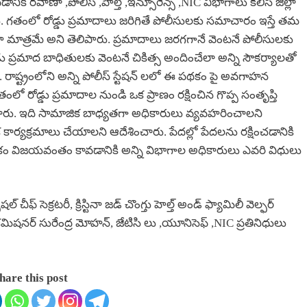
రవాణా ,పోలీస్ ,హెల్త్ ,ఇన్సూరెన్స్ ,NIC విభాగాలు కలిసి జిల్లా
. గతంలో రోడ్డు ప్రమాదాలు జరిగితే పోలీసులకు సమాచారం ఇస్తే తమ
్రమే అని తెలిపారు. ప్రమాదాలు జరగగానే వెంటనే పోలీసులకు
ు ప్రమాద బాధితులకు వెంటనే చికిత్స అందించేలా అన్ని సౌకర్యాలతో
. రాష్ట్రంలోని అన్ని పోలీస్ స్టేషన్ లలో ఈ పథకం పై అవగాహన
ంలో రోడ్డు ప్రమాదాల నుండి ఒక ప్రాణం రక్షించిన గొప్ప సంతృప్తి
ంచారు. ఇది సామాజిక బాధ్యతగా అధికారులు వ్యవహరించాలని
ార్యక్రమాలు చేయాలని ఆదేశించారు. పేదల్లో పేదలను రక్షించడానికి
విజయవంతం కావడానికి అన్ని విభాగాల అధికారులు ఎవరి విధులు
ీఫ్ సెక్రటరీ, క్రిస్టినా జడ్ చొంగ్తు హెల్త్ అండ్ ఫ్యామిలీ వెల్ఫర్
 శాఖ కమిషనర్ సురేంద్ర మోహన్, జేటిసి లు ,యూనిసెఫ్ ,NIC ప్రతినిధులు
hare this post