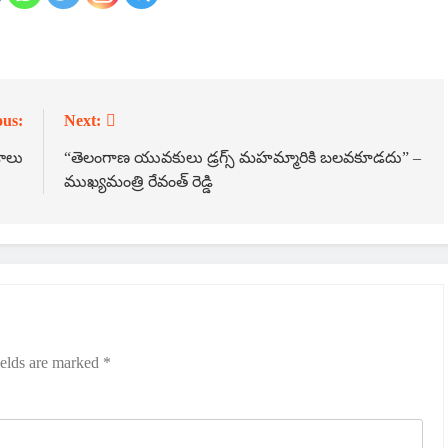
ous:
Next:
శాలు
“తెలంగాణ యువకులు డ్రగ్స్ మహమ్మారికి బలవకూడదు” –
ముఖ్యమంత్రి రేవంత్ రెడ్డి
ields are marked
*