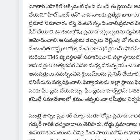
మోటార్ వెహికిల్ ఆక్సిడెంట్ ఫండ్ నుండి ఈ క్లెయ
చేయని/”హిట్ అండ్ రన్” వాహనాలకు ప్రత్యేక ఖాతాలు ద
ప్రమాద సమాచారం వస్తె వెంటనే స్పందించాలి.ప్రమాద
షేర్ చేయాలి.24 గంటల్లోపు ప్రమాద చట్టబద్ధతను ధృవీ
ఆమోదించాలి. ఆసుపత్రులు డబ్బులు చెల్లింపు తో సంబంధ
సంబంధిత రాష్ట్ర ఆరోగ్య సంస్థ (SHA)కి క్లెయిమ్ ఫార
మరియు TMS వ్యవస్థలతో సహకరించాలి.జిల్లా స్థాయిలో అమలున
ఆసుపత్రుల అత్యవసర సేవల మధ్య సమన్వయం చేసుకో
ఆసుపత్రులు సమర్పించిన క్లెయిమ్‌లను ప్రాసెస్ చేయాల
పనితీరును పర్యవేక్షించాలి. ఫిర్యాదులను జిల్లా స్థాయి 
వరకు ఫిర్యాదు చేయవచ్చు. ఫిర్యాదుల హెల్ప్‌లైన్: 14555
కమిటీ సమావేశాలలో క్రమం తప్పకుండా సమీక్షలు నిర్వహ
మంత్రి పొన్నం ప్రభాకర్ మాట్లాడుతూ రోడ్డు ప్రమాద బాధ
గడ్కరీ గారికి ధన్యవాదాలు తెలిపారు. రోడ్డు ప్రమా
ఉపయోగపడుతుంది. దీనిపై కింద స్థాయి పోలీస్ అధి