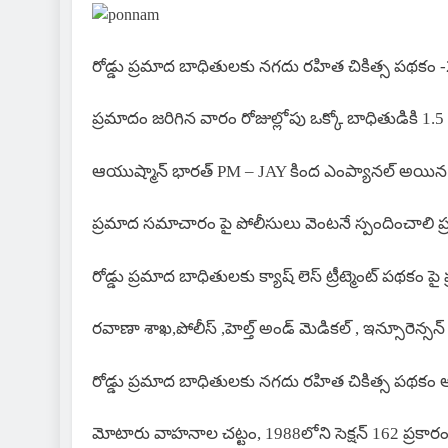
రోడ్డు ప్రమాద బాధితులకు నగదు రహిత చికిత్స పథకం -20
ప్రమాదం జరిగిన వారం రోజుల్లోపు ఒక్కో బాధితుడికి 1.5
ఆయుష్మాన్ భారత్ PM – JAY కింద ఎంప్యానల్ అయిన ప్ర
ప్రమాద సమాచారం పై పోలీసులు వెంటనే స్పందించాలి
రోడ్డు ప్రమాద బాధితులకు క్యాష్ లెస్ ట్రీట్మెంట్ పథకం పై
రవాణా శాఖ,పోలీస్ ,హెల్త్ అండ్ మెడికల్ , ఇన్సూరెన్సన్
రోడ్డు ప్రమాద బాధితులకు నగదు రహిత చికిత్స పథకం అ
మోటారు వాహనాల చట్టం, 1988లోని సెక్షన్ 162 ప్రకారం