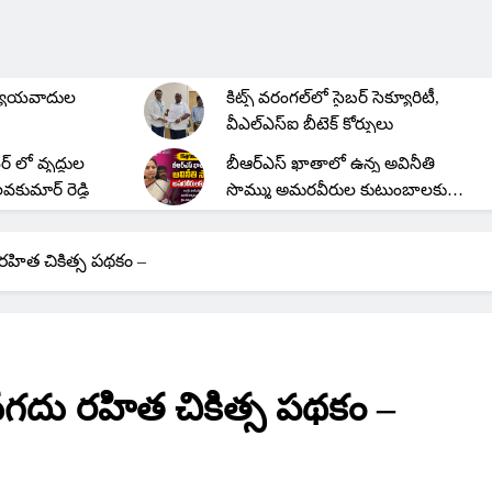
ీఐసీ పీపుల్స్
కిట్స్ వరంగల్‌లో 2001 బ్యాచ్
అలుమ్ని మీట్, సిల్వర్ జూబ్లీ
రీయూనియన్
యాయవాదుల
కిట్స్ వరంగల్‌లో సైబర్ సెక్యూరిటీ,
వీఎల్‌ఎస్‌ఐ బీటెక్ కోర్సులు
టర్ లో వృద్ధుల
బీఆర్ఎస్ ఖాతాలో ఉన్న అవినీతి
లవకుమార్ రెడ్డి
సొమ్ము అమరవీరుల కుటుంబాలకు
పంచాలి: కల్వకుంట్ల కవిత
ల తహసీల్దార్
 రహిత చికిత్స పథకం –
 నగదు రహిత చికిత్స పథకం –