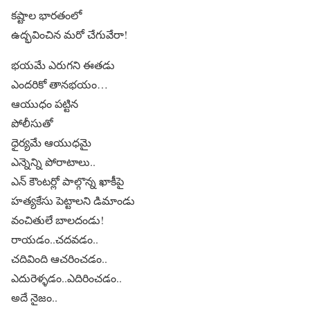
కష్టాల భారతంలో
ఉద్భవించిన మరో చేగువేరా!
భయమే ఎరుగని ఈతడు
ఎందరికో తానభయం…
ఆయుధం పట్టిన
పోలీసుతో
ధైర్యమే ఆయుధమై
ఎన్నెన్ని పోరాటాలు..
ఎన్ కౌంటర్లో పాల్గొన్న ఖాకీపై
హత్యకేసు పెట్టాలని డిమాండు
వంచితులే బాలదండు!
రాయడం..చదవడం..
చదివింది ఆచరించడం..
ఎదురెళ్ళడం..ఎదిరించడం..
అదే నైజం..