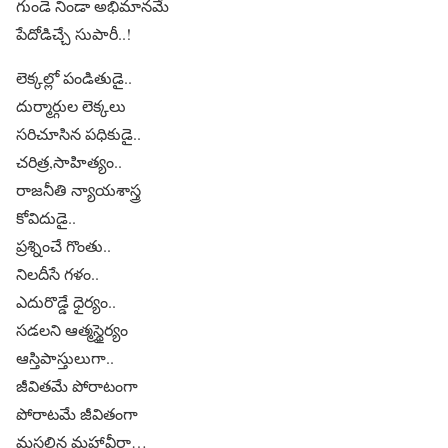
గుండె నిండా అభిమానమే
పేదోడిచ్చే సుపారీ..!
లెక్కల్లో పండితుడై..
దుర్మార్గుల లెక్కలు
సరిచూసిన పధికుడై..
చరిత్ర,సాహిత్యం..
రాజనీతి న్యాయశాస్త్ర
కోవిదుడై..
ప్రశ్నించే గొంతు..
నిలదీసే గళం..
ఎదురొడ్డే ధైర్యం..
సడలని ఆత్మస్థైర్యం
ఆస్తిపాస్తులుగా..
జీవితమే పోరాటంగా
పోరాటమే జీవితంగా
మసలిన మహావీరా…