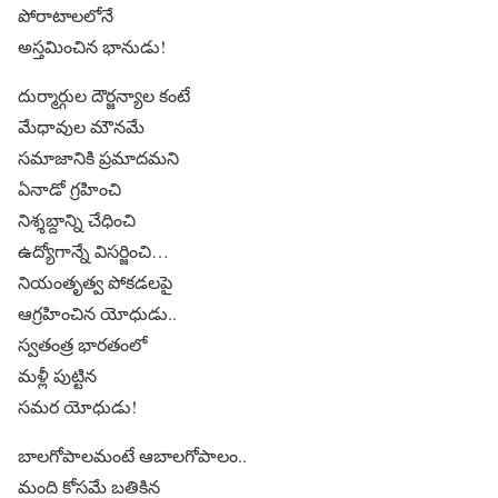
పోరాటాలలోనే
అస్తమించిన భానుడు!
దుర్మార్గుల దౌర్జన్యాల కంటే
మేధావుల మౌనమే
సమాజానికి ప్రమాదమని
ఏనాడో గ్రహించి
నిశ్శబ్దాన్ని చేధించి
ఉద్యోగాన్నే విసర్జించి…
నియంతృత్వ పోకడలపై
ఆగ్రహించిన యోధుడు..
స్వతంత్ర భారతంలో
మళ్లీ పుట్టిన
సమర యోధుడు!
బాలగోపాలమంటే ఆబాలగోపాలం..
మంది కోసమే బతికిన