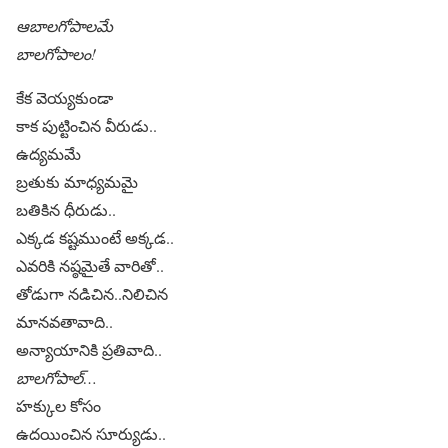
ఆబాలగోపాలమే
బాలగోపాలం!
కేక వెయ్యకుండా
కాక పుట్టించిన వీరుడు..
ఉద్యమమే
బ్రతుకు మాధ్యమమై
బతికిన ధీరుడు..
ఎక్కడ కష్టముంటే అక్కడ..
ఎవరికి నష్ఠమైతే వారితో..
తోడుగా నడిచిన..నిలిచిన
మానవతావాది..
అన్యాయానికి ప్రతివాది..
బాలగోపాల్…
హక్కుల కోసం
ఉదయించిన సూర్యుడు..