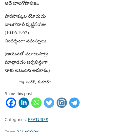
అదే బాలగోపాలిజం!
పౌరహక్కుల యోధుడు
బాలగోపాల్ పుట్టినరోజు
(10.06.1952)
సందర్భంగా నమస్సులు..
(ఆయనతో మూడుసార్లు
మాట్లాడడం జర్నలిస్టుగా
నాకు లభించిన అవకాశం)
      *ఇ సురేష్ కుమార్*
Share this post
Categories:
FEATURES
Tags:
BALAGOPAL