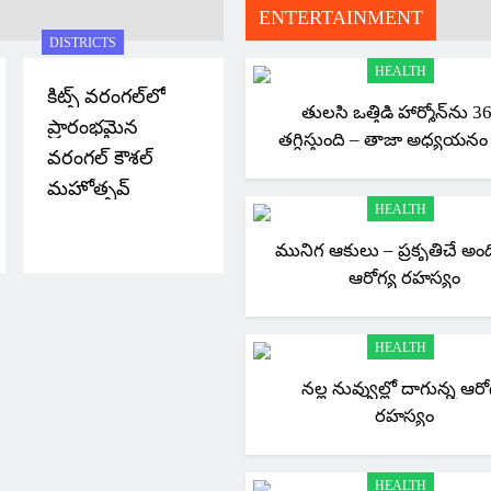
ENTERTAINMENT
DISTRICTS
HEALTH
కిట్స్ వరంగల్‌లో
తులసి ఒత్తిడి హార్మోన్‌ను 
ప్రారంభమైన
తగ్గిస్తుంది – తాజా అధ్యయనం వ
వరంగల్ కౌశల్
మహోత్సవ్
HEALTH
మునిగ ఆకులు – ప్రకృతిచే అం
ఆరోగ్య రహస్యం
HEALTH
నల్ల నువ్వుల్లో దాగున్న ఆరో
రహస్యం
HEALTH