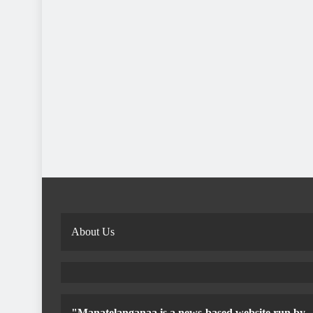
About Us
"Manatelanganaa is a news-based website run by