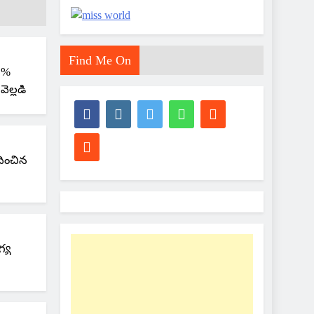
Find Me On
36%
ెల్లడి
దించిన
గ్య