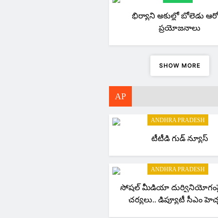
భిర్యాని అకుల్లో బోలెడు ఆరో
ప్రయోజనాలు
SHOW MORE
AP
ANDHRA PRADESH
టీటీడి గుడ్ న్యూస్
ANDHRA PRADESH
సోషల్ మీడియా దుర్వినియోగంప
చర్యలు.. డిప్యూటీ సీఎం హెచ్