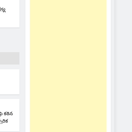
గ్య
ై కఠిన
చరిక