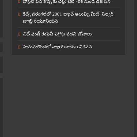
పోస్టల్ పిన్ కోడ్స్ కు చెల్లు చీటి -ఇక నుండి డిజి పిన్
కిట్స్ వరంగల్‌లో 2001 బ్యాచ్ అలుమ్ని మీట్, సిల్వర్
జూబ్లీ రీయూనియన్
చిట్ ఫండ్ కంపెనీ ఎగ్గొట్ట వద్దని బోనాలు
హనుమకొండలో న్యాయవాదుల నిరసన