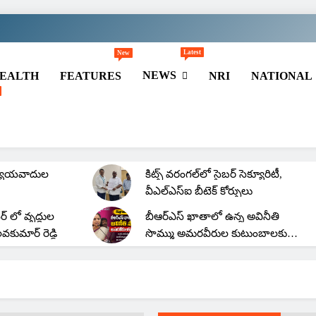
Latest
New
NEWS
EALTH
FEATURES
NRI
NATIONAL
ీఐసీ పీపుల్స్
కిట్స్ వరంగల్‌లో 2001 బ్యాచ్
అలుమ్ని మీట్, సిల్వర్ జూబ్లీ
రీయూనియన్
యాయవాదుల
కిట్స్ వరంగల్‌లో సైబర్ సెక్యూరిటీ,
వీఎల్‌ఎస్‌ఐ బీటెక్ కోర్సులు
టర్ లో వృద్ధుల
బీఆర్ఎస్ ఖాతాలో ఉన్న అవినీతి
లవకుమార్ రెడ్డి
సొమ్ము అమరవీరుల కుటుంబాలకు
పంచాలి: కల్వకుంట్ల కవిత
ల తహసీల్దార్