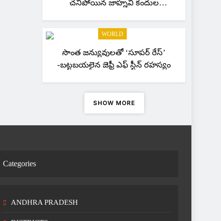
చనిపోయిన జాహ్నవి కందుల
కుటుంబానికి 262 కోట్ల పరిహారం
WORLD
సొంత జన్యువులతో ‘సూపర్ రేస్’
-బట్టబయలైన జెఫ్రీ ఎఫ్ స్టీన్ రహస్యం
SHOW MORE
Categories
ANDHRA PRADESH