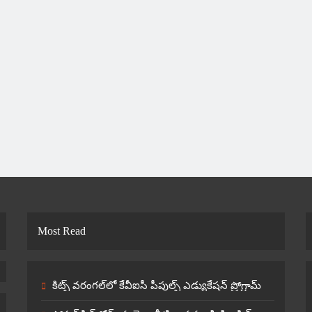
Most Read
కిట్స్ వరంగల్‌లో కేవీఐసీ పీపుల్స్ ఎడ్యుకేషన్ ప్రోగ్రామ్