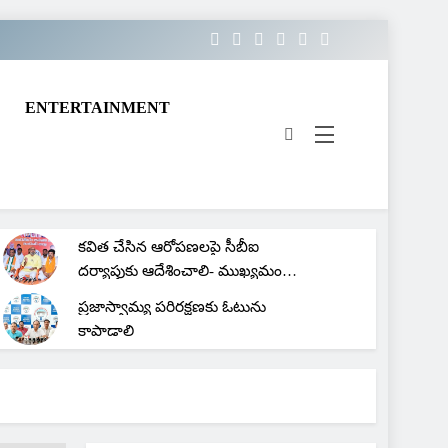
ENTERTAINMENT
చిట్ ఫండ్ కంపెనీ ఎగ్గొట్ట వద్దని
బోనాలు
కవిత చేసిన ఆరోపణలపై సీబీఐ
దర్యాప్తుకు ఆదేశించాలి- ముఖ్యమంత్రి
రేవంత్ రెడ్డిని కోరిన ఎంపీ అర్వింద్
ప్రజాస్వామ్య పరిరక్షణకు ఓటును
ధర్మపురి
కాపాడాలి