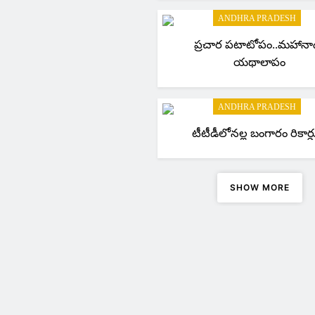
ANDHRA PRADESH
ప్రచార పటాటోపం..మహానా
యథాలాపం
ANDHRA PRADESH
టీటీడీలోనల్ల బంగారం 
SHOW MORE