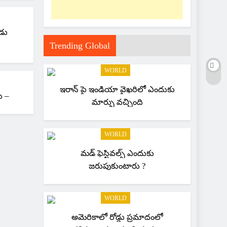
డు
Trending Global
WORLD
ఇరాన్ పై ఇండియా వైఖరిలో ఎందుకు
రికార్డు –
మార్పు వచ్చింది
WORLD
మడ్ ఫెస్టివల్స్ ఎందుకు
జరుపుకుంటారు ?
WORLD
అమెరికాలో రోడ్డు ప్రమాదంలో