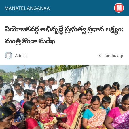
MANATELANGANAA
నియోజకవర్గ అభివృద్ధే ప్రభుత్వ ప్రధాన లక్ష్యం:
మంత్రి కొండా సురేఖ
Admin
8 months ago