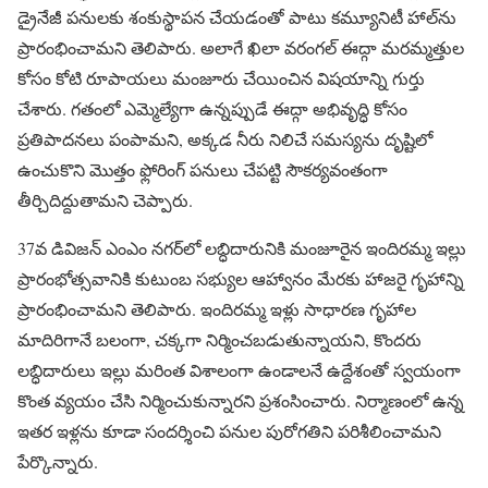
డ్రైనేజీ పనులకు శంకుస్థాపన చేయడంతో పాటు కమ్యూనిటీ హాల్‌ను
ప్రారంభించామని తెలిపారు. అలాగే ఖిలా వరంగల్ ఈద్గా మరమ్మత్తుల
కోసం కోటి రూపాయలు మంజూరు చేయించిన విషయాన్ని గుర్తు
చేశారు. గతంలో ఎమ్మెల్యేగా ఉన్నప్పుడే ఈద్గా అభివృద్ధి కోసం
ప్రతిపాదనలు పంపామని, అక్కడ నీరు నిలిచే సమస్యను దృష్టిలో
ఉంచుకొని మొత్తం ఫ్లోరింగ్ పనులు చేపట్టి సౌకర్యవంతంగా
తీర్చిదిద్దుతామని చెప్పారు.
37వ డివిజన్ ఎంఎం నగర్‌లో లబ్ధిదారునికి మంజూరైన ఇందిరమ్మ ఇల్లు
ప్రారంభోత్సవానికి కుటుంబ సభ్యుల ఆహ్వానం మేరకు హాజరై గృహాన్ని
ప్రారంభించామని తెలిపారు. ఇందిరమ్మ ఇళ్లు సాధారణ గృహాల
మాదిరిగానే బలంగా, చక్కగా నిర్మించబడుతున్నాయని, కొందరు
లబ్ధిదారులు ఇల్లు మరింత విశాలంగా ఉండాలనే ఉద్దేశంతో స్వయంగా
కొంత వ్యయం చేసి నిర్మించుకున్నారని ప్రశంసించారు. నిర్మాణంలో ఉన్న
ఇతర ఇళ్లను కూడా సందర్శించి పనుల పురోగతిని పరిశీలించామని
పేర్కొన్నారు.