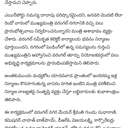
చేస్తామని చెప్పారు.
ఎయిర్‌పోర్టు సమస్య దాదాపు పరిష్కారమైందని, జనవరి మొదటి లేదా
రెండో వారంలో ముఖ్యమంత్రి వరంగల్ నగరానికి వచ్చి పలు
ప్రారంభోత్సవాలు నిర్వహించనున్నారని మంత్రి ఆశాభావం వ్యక్తం
చేశారు. వరంగల్ సమీకృత కలెక్టర్ కార్యాలయ భవనం నిర్మాణం
పూర్తయిందని, నగరంలో పెండింగ్‌లో ఉన్న సమస్యలను గుర్తించి
ముఖ్యమంత్రిని ఆహ్వానించి వరంగల్ తూర్పు నియోజకవర్గంలో పలు
అభివృద్ధి కార్యక్రమాలను ప్రారంభింపజేస్తామని తెలిపారు.
అంతకుముందు మధ్యకోట యాదవవాడ ప్రాంతంలో ఇందిరమ్మ ఇళ్ల
నిర్మాణం కొనసాగుతున్న వాసరం హరిత ఇంటిని మంత్రి పరిశీలించి
నిర్మాణ నాణ్యతపై సంతృప్తి వ్యక్తం చేస్తూ లబ్ధిదారులకు శుభాకాంక్షలు
తెలిపారు.
ఈ కార్యక్రమంలో వరంగల్ నగర మేయర్ శ్రీమతి గుండు సుధారాణి,
కమిషనర్ చాహత్ బాజ్‌పాయ్, డీఆర్‌ఓ విజయలక్ష్మి, కార్పొరేటర్లు
బైరబోయిన ఉమా దామోదర్ యాదవ్, భోగి సువర్ణ సురేష్, బస్వరాజు