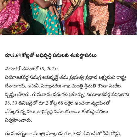
రూ.2.68 కోట్లతో అభివృద్ధి పనులకు శంకుస్థాపనలు
వరంగల్, డిసెంబర్ 18, 2025:
నియోజకవర్గ సమగ్ర అభివృద్ధే తమ ప్రభుత్వ ప్రధాన లక్ష్యమని రాష్ట్ర
దేవాదాయ, అటవీ, పర్యావరణ శాఖ మంత్రి శ్రీమతి కొండా సురేఖ
స్పష్టం చేశారు. గురువారం వరంగల్ (తూర్పు) నియోజకవర్గ పరిధిలోని
38, 39 డివిజన్లలో రూ.2 కోట్ల 68 లక్షల అంచనా వ్యయంతో
చేపట్టనున్న పలు అభివృద్ధి పనులకు ఆమె శంకుస్థాపనలు
నిర్వహించారు.
ఈ సందర్భంగా మంత్రి మాట్లాడుతూ, 38వ డివిజన్‌లో సీసీ రోడ్లు,