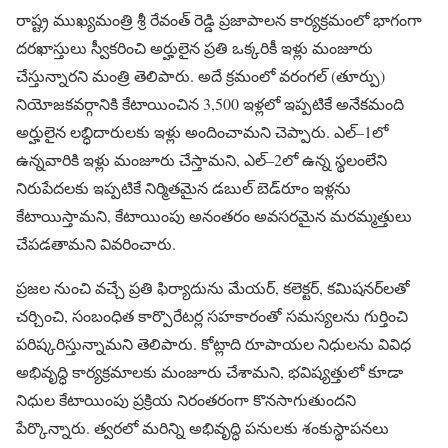
రాష్ట్ర ముఖ్యమంత్రి శ్రీ రేవంత్ రెడ్డి ప్రజాపాలన కార్యక్రమంలో భాగంగా
దరఖాస్తులు స్వీకరించి అర్హులైన ప్రతి ఒక్కరికీ ఇళ్లు మంజూరు
చేస్తున్నారని మంత్రి తెలిపారు. అదే క్రమంలో వరంగల్ (తూర్పు)
నియోజకవర్గానికి కేటాయించిన 3,500 ఇళ్లలో ఇప్పటికే అనేకమంది
అర్హులైన లబ్ధిదారులకు ఇళ్లు అందించామని చెప్పారు. ఎల్–1లో
ఉన్నవారికి ఇళ్లు మంజూరు చేస్తామని, ఎల్–2లో ఉన్న స్థలంలేని
నిరుపేదలకు ఇప్పటికే నిర్మితమైన డబుల్ బెడ్‌రూం ఇళ్లను
కేటాయిస్తామని, కేటాయింపు అనంతరం అవసరమైన మరమ్మత్తులు
చేపడతామని వివరించారు.
ప్రజల నుంచి వచ్చే ప్రతి ఫిర్యాదును మేయర్, కలెక్టర్, కమిషనర్‌లతో
చర్చించి, సంబంధిత కార్పొరేటర్ల సహకారంతో సమస్యలను గుర్తించి
పరిష్కరిస్తున్నామని తెలిపారు. కోట్లాది రూపాయల నిధులను వివిధ
అభివృద్ధి కార్యక్రమాలకు మంజూరు చేశామని, భవిష్యత్తులో కూడా
నిధుల కేటాయింపు ప్రక్రియ నిరంతరంగా కొనసాగుతుందని
పేర్కొన్నారు. త్వరలో మరిన్ని అభివృద్ధి పనులకు శంకుస్థాపనలు