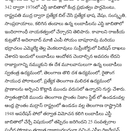
342 ద్వారా 1976లో ఎస్టీ జాబితాలో కేంద్ర ప్రభుత్వం పార్లమెంటు,
రాష్ట్రపతి ముద్ర ద్వారా ప్రత్యేక బిల్ చేసి ప్రత్యేక భాష, వేషం, సంస్కృతి,
సాంప్రదాయాలు, కలిగిన తండాలు ఉన్న లంబాడీలను ఎస్టి జాబితాలో
ఇందిరాగాంధీ నాయకత్వంలో చేర్చారని తెలిపారు. కావాలని రాజకీయ
కుట్రతోనే అదిలాబాద్ మాజీ ఎంపీ సోయం బాపూరావు మరియు
భద్రాచలం ఎమ్మెల్యే తెల్ల వెంకటరావులు సుప్రీంకోర్టులో పిటిషన్ దాఖలు
చేశారని ఇందులో లంబాడీలు ఆందోళన చెందాల్సిన అవసరం లేదని
రాజ్యాంగాన్ని నమ్ముకుని ఈ దేశ మూలవాసులుగా ఉన్న లంబాడీలు
స్వతంత్ర ఉద్యమంలో, తెలంగాణ తొలి దశ ఉద్యమంలో, రైతాంగ
సాయుధ పోరాటంలో, ప్రత్యేక తెలంగాణ మలిదశ ఉద్యమంలో
ప్రాణాలను అర్పించి కొట్లాడి ముందు వరుసలో ఉన్నారని గుర్తు చేశారు.
స్వాతంత్రానికి ముందు తెలంగాణ ప్రాంతం నిజాం స్టేట్ లో ఉండడంవల్ల
ఆంధ్ర ప్రాంతం మద్రాస్ రాష్ట్రంలో ఉండడం వల్ల తెలంగాణ రాష్ట్రానికి
1948 ఆపరేషన్ పోలో తర్వాత విమోచన కలిగి లంబాడీలు ఎస్టీ
జాబితాలో చేర్చే విషయంలో తప్పిదం జరిగిందని 25 సంవత్సరాల
సుదీర్ఘ పోరాటం తర్వాత రాజ్యాంగబద్ధంగా వచ్చిన ఎస్టీల రిజర్వేషన్