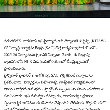
వరంగల్‌లోని కాకతీయ ఇనిస్టిట్యూట్ ఆఫ్ టెక్నాలజీ & సైన్స్ (KITSW)
లో విద్యార్థి కార్యక్రమ కేంద్రం (SAC) కొత్త కార్యనిర్వాహక కమిటీని
2025-26 విద్యాసంవత్సరానికి ఏర్పాటు చేశారు. ఈ కేంద్రాన్ని
క్యాంపస్‌లోని NLR షెడ్ (ఆడిటోరియం)లో దీపప్రజ్వలనతో
ప్రారంభించారు.
ప్రిన్సిపాల్ ప్రొఫెసర్ కె. అశోక రెడ్డి SAC కొత్త కమిటీ ఏర్పాటును
ప్రకటించారు. విద్యార్థులు సహ-పాఠ్య, పాఠ్యేతర కార్యక్రమాలలో
పాల్గొని ప్రాక్టికల్ అనుభవం, స్టార్టప్ సంస్కృతిని పెంపొందించుకోవాలని
సూచించారు. ఇవి సమస్యల పరిష్కారం, నాయకత్వ లక్షణాలు,
సృజనాత్మక ఆలోచనలకు దోహదం చేస్తాయని తెలిపారు. కొత్త కమిటీలో
జనరల్ సెక్రటరీలు, జాయింట్ సెక్రటరీలు, కార్యనిర్వాహక సభ్యులకు